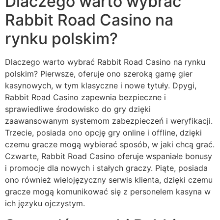
Dlaczego warto wybrać
Rabbit Road Casino na
rynku polskim?
Dlaczego warto wybrać Rabbit Road Casino na rynku
polskim? Pierwsze, oferuje ono szeroką gamę gier
kasynowych, w tym klasyczne i nowe tytuły. Dруgi,
Rabbit Road Casino zapewnia bezpieczne i
sprawiedliwe środowisko do gry dzięki
zaawansowanym systemom zabezpieczeń i weryfikacji.
Trzecie, posiada ono opcję gry online i offline, dzięki
czemu gracze mogą wybierać sposób, w jaki chcą grać.
Czwarte, Rabbit Road Casino oferuje wspaniałe bonusy
i promocje dla nowych i stałych graczy. Piąte, posiada
ono również wielojęzyczny serwis klienta, dzięki czemu
gracze mogą komunikować się z personelem kasyna w
ich języku ojczystym.