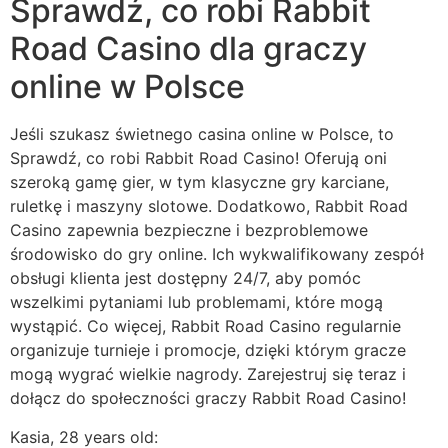
Sprawdź, co robi Rabbit
Road Casino dla graczy
online w Polsce
Jeśli szukasz świetnego casina online w Polsce, to
Sprawdź, co robi Rabbit Road Casino! Oferują oni
szeroką gamę gier, w tym klasyczne gry karciane,
ruletkę i maszyny slotowe. Dodatkowo, Rabbit Road
Casino zapewnia bezpieczne i bezproblemowe
środowisko do gry online. Ich wykwalifikowany zespół
obsługi klienta jest dostępny 24/7, aby pomóc
wszelkimi pytaniami lub problemami, które mogą
wystąpić. Co więcej, Rabbit Road Casino regularnie
organizuje turnieje i promocje, dzięki którym gracze
mogą wygrać wielkie nagrody. Zarejestruj się teraz i
dołącz do społeczności graczy Rabbit Road Casino!
Kasia, 28 years old: