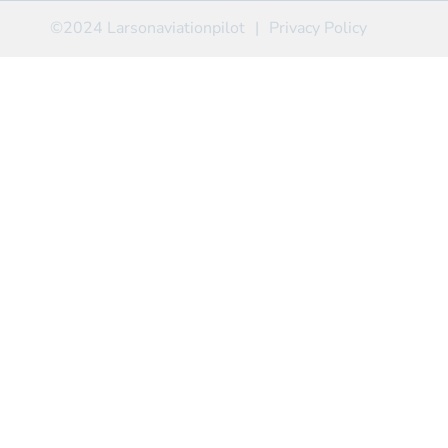
©2024 Larsonaviationpilot
|
Privacy Policy