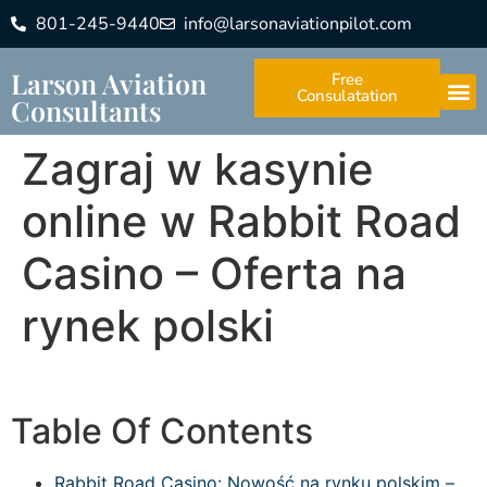
801-245-9440
info@larsonaviationpilot.com
Larson Aviation
Free
Consulatation
Consultants
Zagraj w kasynie
online w Rabbit Road
Casino – Oferta na
rynek polski
Table Of Contents
Rabbit Road Casino: Nowość na rynku polskim –