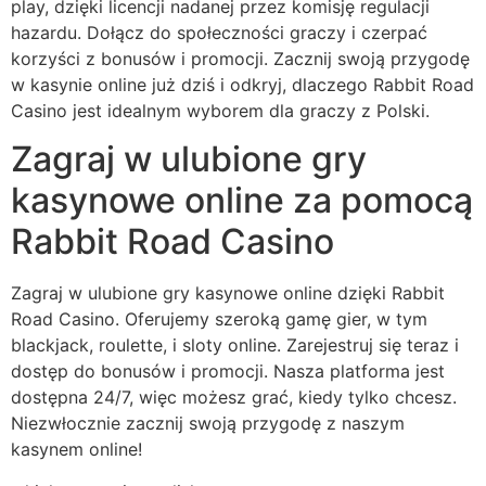
play, dzięki licencji nadanej przez komisję regulacji
hazardu. Dołącz do społeczności graczy i czerpać
korzyści z bonusów i promocji. Zacznij swoją przygodę
w kasynie online już dziś i odkryj, dlaczego Rabbit Road
Casino jest idealnym wyborem dla graczy z Polski.
Zagraj w ulubione gry
kasynowe online za pomocą
Rabbit Road Casino
Zagraj w ulubione gry kasynowe online dzięki Rabbit
Road Casino. Oferujemy szeroką gamę gier, w tym
blackjack, roulette, i sloty online. Zarejestruj się teraz i
dostęp do bonusów i promocji. Nasza platforma jest
dostępna 24/7, więc możesz grać, kiedy tylko chcesz.
Niezwłocznie zacznij swoją przygodę z naszym
kasynem online!