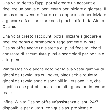
Una volta dentro l’app, potrai creare un account e
ricevere un bonus di benvenuto per iniziare a giocare. Il
bonus di benvenuto è un’ottima opportunità per iniziare
a giocare e familiarizzare con i giochi offerti da Winita
Casino.
Una volta creato l’account, potrai iniziare a giocare e
ricevere bonus e promozioni regolarmente. Winita
Casino offre anche un sistema di punti fedeltà, che ti
consente di accumulare punti e scambiarli per bonus e
altri premi.
Winita Casino è anche noto per la sua vasta gamma di
giochi da tavola, tra cui poker, blackjack e roulette. I
giochi da tavola sono disponibili in versione live, che
significa che potrai giocare con altri giocatori in tempo
reale.
Infine, Winita Casino offre un’assistenza clienti 24/7,
disponibile per aiutarti con qualsiasi problema o