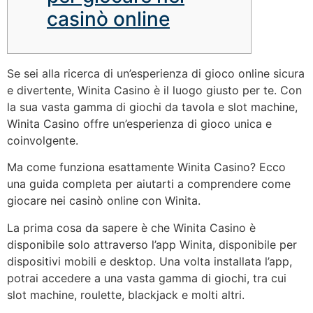
casinò online
Se sei alla ricerca di un’esperienza di gioco online sicura
e divertente, Winita Casino è il luogo giusto per te. Con
la sua vasta gamma di giochi da tavola e slot machine,
Winita Casino offre un’esperienza di gioco unica e
coinvolgente.
Ma come funziona esattamente Winita Casino? Ecco
una guida completa per aiutarti a comprendere come
giocare nei casinò online con Winita.
La prima cosa da sapere è che Winita Casino è
disponibile solo attraverso l’app Winita, disponibile per
dispositivi mobili e desktop. Una volta installata l’app,
potrai accedere a una vasta gamma di giochi, tra cui
slot machine, roulette, blackjack e molti altri.