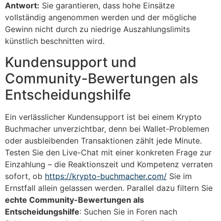
Antwort:
Sie garantieren, dass hohe Einsätze
vollständig angenommen werden und der mögliche
Gewinn nicht durch zu niedrige Auszahlungslimits
künstlich beschnitten wird.
Kundensupport und
Community-Bewertungen als
Entscheidungshilfe
Ein verlässlicher Kundensupport ist bei einem Krypto
Buchmacher unverzichtbar, denn bei Wallet-Problemen
oder ausbleibenden Transaktionen zählt jede Minute.
Testen Sie den Live-Chat mit einer konkreten Frage zur
Einzahlung – die Reaktionszeit und Kompetenz verraten
sofort, ob
https://krypto-buchmacher.com/
Sie im
Ernstfall allein gelassen werden. Parallel dazu filtern Sie
echte Community-Bewertungen als
Entscheidungshilfe
: Suchen Sie in Foren nach