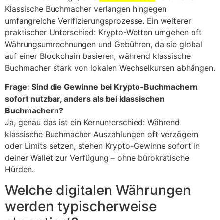
Klassische Buchmacher verlangen hingegen
umfangreiche Verifizierungsprozesse. Ein weiterer
praktischer Unterschied: Krypto-Wetten umgehen oft
Währungsumrechnungen und Gebühren, da sie global
auf einer Blockchain basieren, während klassische
Buchmacher stark von lokalen Wechselkursen abhängen.
Frage: Sind die Gewinne bei Krypto-Buchmachern
sofort nutzbar, anders als bei klassischen
Buchmachern?
Ja, genau das ist ein Kernunterschied: Während
klassische Buchmacher Auszahlungen oft verzögern
oder Limits setzen, stehen Krypto-Gewinne sofort in
deiner Wallet zur Verfügung – ohne bürokratische
Hürden.
Welche digitalen Währungen
werden typischerweise