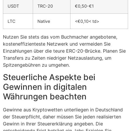
USDT
TRC-20
€0,50-€1
LTC
Native
<€0,10< td>
Nutzen Sie stets das vom Buchmacher angebotene,
kosteneffizienteste Netzwerk und vermeiden Sie
Einzahlungen über die teure ERC-20-Brücke. Planen Sie
Transfers zu Zeiten niedriger Netzauslastung, um
Spitzengebühren zu umgehen.
Steuerliche Aspekte bei
Gewinnen in digitalen
Währungen beachten
Gewinne aus Kryptowetten unterliegen in Deutschland
der Steuerpflicht, daher müssen Sie jeden realisierten
Gewinn in Ihrer Steuererklärung angeben. Die
entscheidende Frist beträgt ein Jahr: Erzielen Sie