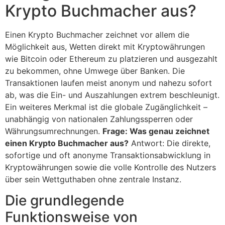
Krypto Buchmacher aus?
Einen Krypto Buchmacher zeichnet vor allem die
Möglichkeit aus, Wetten direkt mit Kryptowährungen
wie Bitcoin oder Ethereum zu platzieren und ausgezahlt
zu bekommen, ohne Umwege über Banken. Die
Transaktionen laufen meist anonym und nahezu sofort
ab, was die Ein- und Auszahlungen extrem beschleunigt.
Ein weiteres Merkmal ist die globale Zugänglichkeit –
unabhängig von nationalen Zahlungssperren oder
Währungsumrechnungen.
Frage: Was genau zeichnet
einen Krypto Buchmacher aus?
Antwort: Die direkte,
sofortige und oft anonyme Transaktionsabwicklung in
Kryptowährungen sowie die volle Kontrolle des Nutzers
über sein Wettguthaben ohne zentrale Instanz.
Die grundlegende
Funktionsweise von