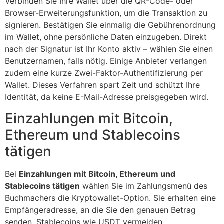
Verbinden Sie Ihre Wallet über die QR-Code- oder
Browser-Erweiterungsfunktion, um die Transaktion zu
signieren. Bestätigen Sie einmalig die Gebührenordnung
im Wallet, ohne persönliche Daten einzugeben. Direkt
nach der Signatur ist Ihr Konto aktiv – wählen Sie einen
Benutzernamen, falls nötig. Einige Anbieter verlangen
zudem eine kurze Zwei-Faktor-Authentifizierung per
Wallet. Dieses Verfahren spart Zeit und schützt Ihre
Identität, da keine E-Mail-Adresse preisgegeben wird.
Einzahlungen mit Bitcoin,
Ethereum und Stablecoins
tätigen
Bei
Einzahlungen mit Bitcoin, Ethereum und
Stablecoins tätigen
wählen Sie im Zahlungsmenü des
Buchmachers die Kryptowallet-Option. Sie erhalten eine
Empfängeradresse, an die Sie den genauen Betrag
senden. Stablecoins wie USDT vermeiden