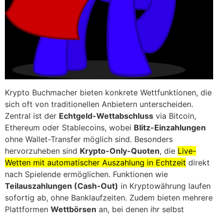
Krypto Buchmacher bieten konkrete Wettfunktionen, die
sich oft von traditionellen Anbietern unterscheiden.
Zentral ist der
Echtgeld-Wettabschluss
via Bitcoin,
Ethereum oder Stablecoins, wobei
Blitz-Einzahlungen
ohne Wallet-Transfer möglich sind. Besonders
hervorzuheben sind
Krypto-Only-Quoten
, die
Live-
Wetten mit automatischer Auszahlung in Echtzeit
direkt
nach Spielende ermöglichen. Funktionen wie
Teilauszahlungen (Cash-Out)
in Kryptowährung laufen
sofortig ab, ohne Banklaufzeiten. Zudem bieten mehrere
Plattformen
Wettbörsen
an, bei denen ihr selbst