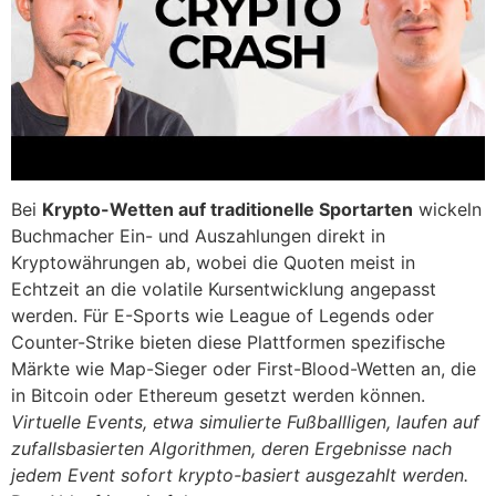
Bei
Krypto-Wetten auf traditionelle Sportarten
wickeln
Buchmacher Ein- und Auszahlungen direkt in
Kryptowährungen ab, wobei die Quoten meist in
Echtzeit an die volatile Kursentwicklung angepasst
werden. Für E-Sports wie League of Legends oder
Counter-Strike bieten diese Plattformen spezifische
Märkte wie Map-Sieger oder First-Blood-Wetten an, die
in Bitcoin oder Ethereum gesetzt werden können.
Virtuelle Events, etwa simulierte Fußballligen, laufen auf
zufallsbasierten Algorithmen, deren Ergebnisse nach
jedem Event sofort krypto-basiert ausgezahlt werden.