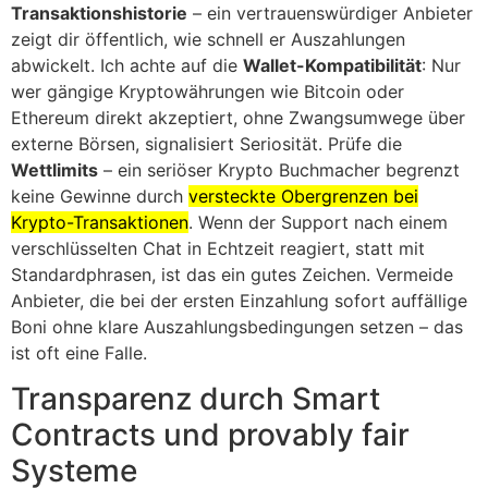
Transaktionshistorie
– ein vertrauenswürdiger Anbieter
zeigt dir öffentlich, wie schnell er Auszahlungen
abwickelt. Ich achte auf die
Wallet-Kompatibilität
: Nur
wer gängige Kryptowährungen wie Bitcoin oder
Ethereum direkt akzeptiert, ohne Zwangsumwege über
externe Börsen, signalisiert Seriosität. Prüfe die
Wettlimits
– ein seriöser Krypto Buchmacher begrenzt
keine Gewinne durch
versteckte Obergrenzen bei
Krypto-Transaktionen
. Wenn der Support nach einem
verschlüsselten Chat in Echtzeit reagiert, statt mit
Standardphrasen, ist das ein gutes Zeichen. Vermeide
Anbieter, die bei der ersten Einzahlung sofort auffällige
Boni ohne klare Auszahlungsbedingungen setzen – das
ist oft eine Falle.
Transparenz durch Smart
Contracts und provably fair
Systeme