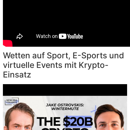
Wetten auf Sport, E-Sports und
virtuelle Events mit Krypto-
Einsatz