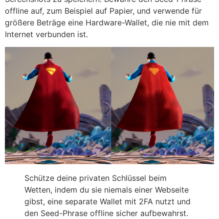
offline auf, zum Beispiel auf Papier, und verwende für
größere Beträge eine Hardware-Wallet, die nie mit dem
Internet verbunden ist.
Schütze deine privaten Schlüssel beim
Wetten, indem du sie niemals einer Webseite
gibst, eine separate Wallet mit 2FA nutzt und
den Seed-Phrase offline sicher aufbewahrst.