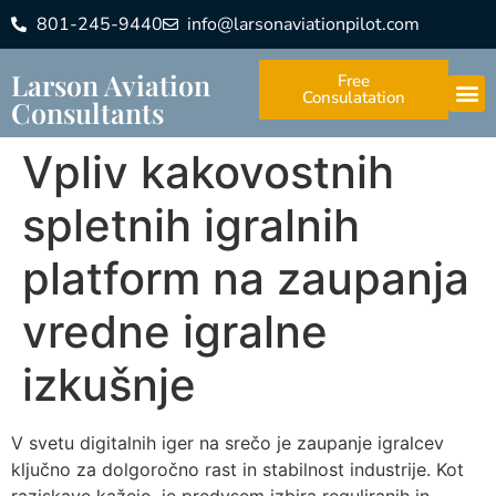
801-245-9440
info@larsonaviationpilot.com
Larson Aviation
Free
Consulatation
Consultants
Vpliv kakovostnih
spletnih igralnih
platform na zaupanja
vredne igralne
izkušnje
V svetu digitalnih iger na srečo je zaupanje igralcev
ključno za dolgoročno rast in stabilnost industrije. Kot