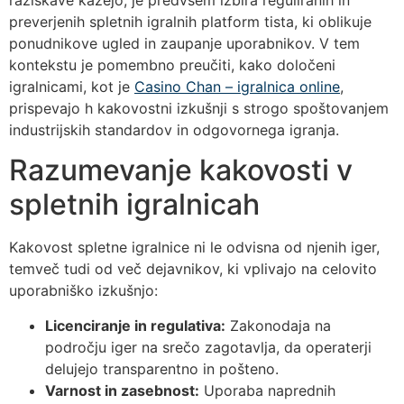
raziskave kažejo, je predvsem izbira reguliranih in
preverjenih spletnih igralnih platform tista, ki oblikuje
ponudnikove ugled in zaupanje uporabnikov. V tem
kontekstu je pomembno preučiti, kako določeni
igralnicami, kot je
Casino Chan – igralnica online
,
prispevajo h kakovostni izkušnji s strogo spoštovanjem
industrijskih standardov in odgovornega igranja.
Razumevanje kakovosti v
spletnih igralnicah
Kakovost spletne igralnice ni le odvisna od njenih iger,
temveč tudi od več dejavnikov, ki vplivajo na celovito
uporabniško izkušnjo:
Licenciranje in regulativa:
Zakonodaja na
področju iger na srečo zagotavlja, da operaterji
delujejo transparentno in pošteno.
Varnost in zasebnost:
Uporaba naprednih