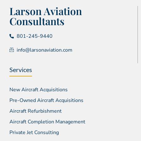
Larson Aviation
Consultants
801-245-9440
info@larsonaviation.com
Services
New Aircraft Acquisitions
Pre-Owned Aircraft Acquisitions
Aircraft Refurbishment
Aircraft Completion Management
Private Jet Consulting