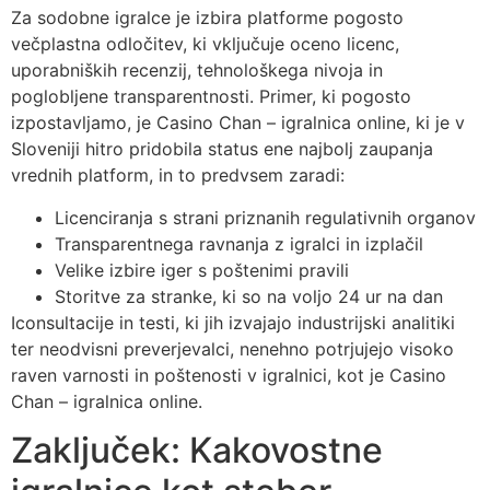
Za sodobne igralce je izbira platforme pogosto
večplastna odločitev, ki vključuje oceno licenc,
uporabniških recenzij, tehnološkega nivoja in
poglobljene transparentnosti. Primer, ki pogosto
izpostavljamo, je Casino Chan – igralnica online, ki je v
Sloveniji hitro pridobila status ene najbolj zaupanja
vrednih platform, in to predvsem zaradi:
Licenciranja s strani priznanih regulativnih organov
Transparentnega ravnanja z igralci in izplačil
Velike izbire iger s poštenimi pravili
Storitve za stranke, ki so na voljo 24 ur na dan
Iconsultacije in testi, ki jih izvajajo industrijski analitiki
ter neodvisni preverjevalci, nenehno potrjujejo visoko
raven varnosti in poštenosti v igralnici, kot je Casino
Chan – igralnica online.
Zaključek: Kakovostne