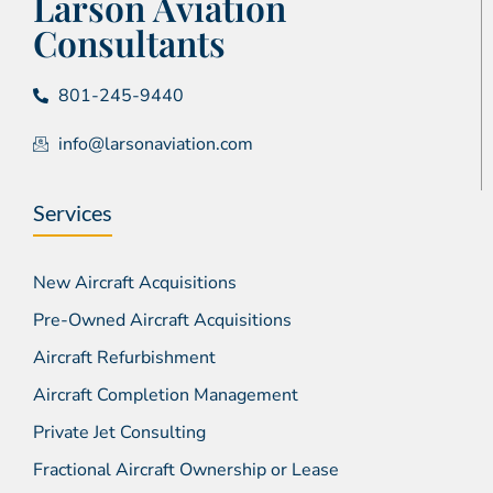
Larson Aviation
Consultants
801-245-9440
info@larsonaviation.com
Services
New Aircraft Acquisitions
Pre-Owned Aircraft Acquisitions
Aircraft Refurbishment
Aircraft Completion Management
Private Jet Consulting
Fractional Aircraft Ownership or Lease