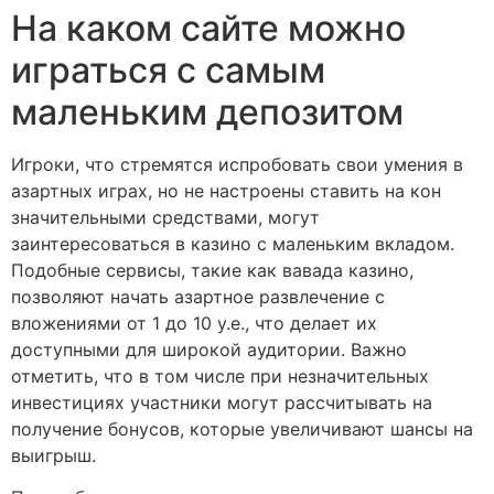
На каком сайте можно
играться с самым
маленьким депозитом
Игроки, что стремятся испробовать свои умения в
азартных играх, но не настроены ставить на кон
значительными средствами, могут
заинтересоваться в казино с маленьким вкладом.
Подобные сервисы, такие как вавада казино,
позволяют начать азартное развлечение с
вложениями от 1 до 10 у.е., что делает их
доступными для широкой аудитории. Важно
отметить, что в том числе при незначительных
инвестициях участники могут рассчитывать на
получение бонусов, которые увеличивают шансы на
выигрыш.