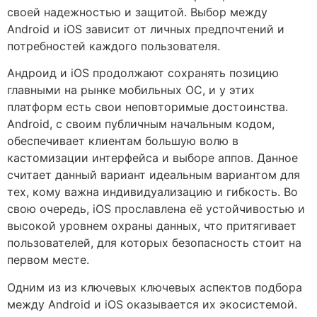
своей надежностью и защитой. Выбор между
Android и iOS зависит от личных предпочтений и
потребностей каждого пользователя.
Андроид и iOS продолжают сохранять позицию
главными на рынке мобильных ОС, и у этих
платформ есть свои неповторимые достоинства.
Android, с своим публичным начальным кодом,
обеспечивает клиентам большую волю в
кастомизации интерфейса и выборе аппов. Данное
считает данный вариант идеальным вариантом для
тех, кому важна индивидуализацию и гибкость. Во
свою очередь, iOS прославлена её устойчивостью и
высокой уровнем охраны данных, что притягивает
пользователей, для которых безопасность стоит на
первом месте.
Одним из из ключевых ключевых аспектов подбора
между Android и iOS оказывается их экосистемой.