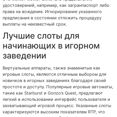
удостоверений, например, как загранпаспорт либо
права на вождение. Игнорирование указанного
предписания в состоянии отложить процедуру
выплаты на неизвестный срок.
Лучшие слоты для
начинающих в игорном
заведении
Виртуальные аппараты, также знаменитые как
игровые слоты, являются отличным выбором для
новичков в игорных заведениях благодаря своей
простоте и доступу. Популярные игровые автоматы,
такие как Starburst и Gonzo’s Quest, предлагают
легкий в использовании интерфейс пользователя и
захватывающий игровой процесс. Указанные слоты
характеризуются высоким показателем RTP, что