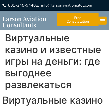
801-245-9440
info@larsonaviationpilot.com
Larson Aviation
Free
Consulatation
Consultants
Виртуальные
казино и известные
игры на деньги: где
выгоднее
развлекаться
Виртуальные казино