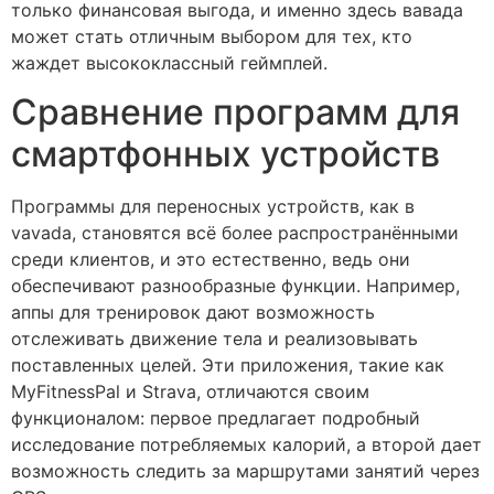
только финансовая выгода, и именно здесь вавада
может стать отличным выбором для тех, кто
жаждет высококлассный геймплей.
Сравнение программ для
смартфонных устройств
Программы для переносных устройств, как в
vavada, становятся всё более распространёнными
среди клиентов, и это естественно, ведь они
обеспечивают разнообразные функции. Например,
аппы для тренировок дают возможность
отслеживать движение тела и реализовывать
поставленных целей. Эти приложения, такие как
MyFitnessPal и Strava, отличаются своим
функционалом: первое предлагает подробный
исследование потребляемых калорий, а второй дает
возможность следить за маршрутами занятий через