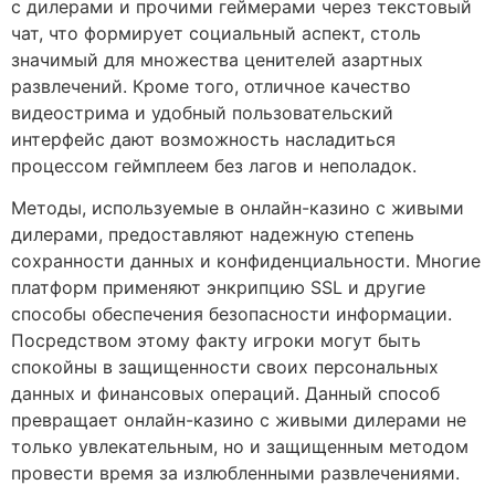
с дилерами и прочими геймерами через текстовый
чат, что формирует социальный аспект, столь
значимый для множества ценителей азартных
развлечений. Кроме того, отличное качество
видеострима и удобный пользовательский
интерфейс дают возможность насладиться
процессом геймплеем без лагов и неполадок.
Методы, используемые в онлайн-казино с живыми
дилерами, предоставляют надежную степень
сохранности данных и конфиденциальности. Многие
платформ применяют энкрипцию SSL и другие
способы обеспечения безопасности информации.
Посредством этому факту игроки могут быть
спокойны в защищенности своих персональных
данных и финансовых операций. Данный способ
превращает онлайн-казино с живыми дилерами не
только увлекательным, но и защищенным методом
провести время за излюбленными развлечениями.