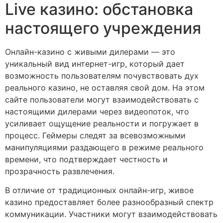
Live казино: обстановка
настоящего учреждения
Онлайн-казино с живыми дилерами — это
уникальный вид интернет-игр, который дает
возможность пользователям почувствовать дух
реального казино, не оставляя свой дом. На этом
сайте пользователи могут взаимодействовать с
настоящими дилерами через видеопоток, что
усиливает ощущение реальности и погружает в
процесс. Геймеры следят за всевозможными
манипуляциями раздающего в режиме реального
времени, что подтверждает честность и
прозрачность развлечения.
В отличие от традиционных онлайн-игр, живое
казино предоставляет более разнообразный спектр
коммуникации. Участники могут взаимодействовать