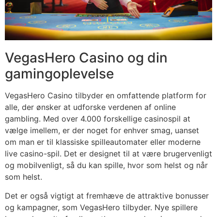
VegasHero Casino og din
gamingoplevelse
VegasHero Casino tilbyder en omfattende platform for
alle, der ønsker at udforske verdenen af online
gambling. Med over 4.000 forskellige casinospil at
vælge imellem, er der noget for enhver smag, uanset
om man er til klassiske spilleautomater eller moderne
live casino-spil. Det er designet til at være brugervenligt
og mobilvenligt, så du kan spille, hvor som helst og når
som helst.
Det er også vigtigt at fremhæve de attraktive bonusser
og kampagner, som VegasHero tilbyder. Nye spillere