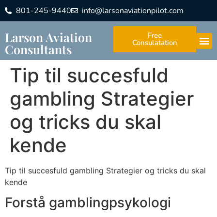
801-245-9440
info@larsonaviationpilot.com
Larson Aviation
Free
Consulatation
Consultants
Tip til succesfuld
gambling Strategier
og tricks du skal
kende
Tip til succesfuld gambling Strategier og tricks du skal
kende
Forstå gamblingpsykologi