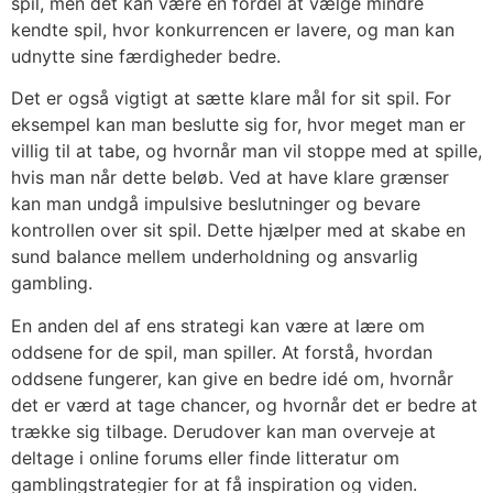
spil, men det kan være en fordel at vælge mindre
kendte spil, hvor konkurrencen er lavere, og man kan
udnytte sine færdigheder bedre.
Det er også vigtigt at sætte klare mål for sit spil. For
eksempel kan man beslutte sig for, hvor meget man er
villig til at tabe, og hvornår man vil stoppe med at spille,
hvis man når dette beløb. Ved at have klare grænser
kan man undgå impulsive beslutninger og bevare
kontrollen over sit spil. Dette hjælper med at skabe en
sund balance mellem underholdning og ansvarlig
gambling.
En anden del af ens strategi kan være at lære om
oddsene for de spil, man spiller. At forstå, hvordan
oddsene fungerer, kan give en bedre idé om, hvornår
det er værd at tage chancer, og hvornår det er bedre at
trække sig tilbage. Derudover kan man overveje at
deltage i online forums eller finde litteratur om
gamblingstrategier for at få inspiration og viden.