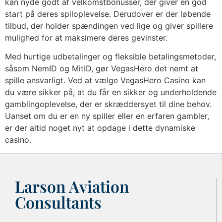
kan nyde godt af velkomstbonusser, der giver en god
start på deres spiloplevelse. Derudover er der løbende
tilbud, der holder spændingen ved lige og giver spillere
mulighed for at maksimere deres gevinster.
Med hurtige udbetalinger og fleksible betalingsmetoder,
såsom NemID og MitID, gør VegasHero det nemt at
spille ansvarligt. Ved at vælge VegasHero Casino kan
du være sikker på, at du får en sikker og underholdende
gamblingoplevelse, der er skræddersyet til dine behov.
Uanset om du er en ny spiller eller en erfaren gambler,
er der altid noget nyt at opdage i dette dynamiske
casino.
Larson Aviation
Consultants