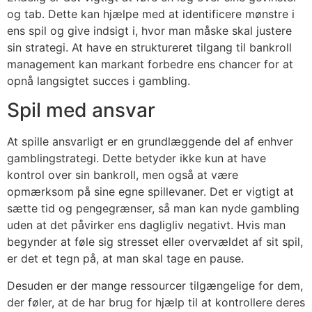
og tab. Dette kan hjælpe med at identificere mønstre i
ens spil og give indsigt i, hvor man måske skal justere
sin strategi. At have en struktureret tilgang til bankroll
management kan markant forbedre ens chancer for at
opnå langsigtet succes i gambling.
Spil med ansvar
At spille ansvarligt er en grundlæggende del af enhver
gamblingstrategi. Dette betyder ikke kun at have
kontrol over sin bankroll, men også at være
opmærksom på sine egne spillevaner. Det er vigtigt at
sætte tid og pengegrænser, så man kan nyde gambling
uden at det påvirker ens dagligliv negativt. Hvis man
begynder at føle sig stresset eller overvældet af sit spil,
er det et tegn på, at man skal tage en pause.
Desuden er der mange ressourcer tilgængelige for dem,
der føler, at de har brug for hjælp til at kontrollere deres