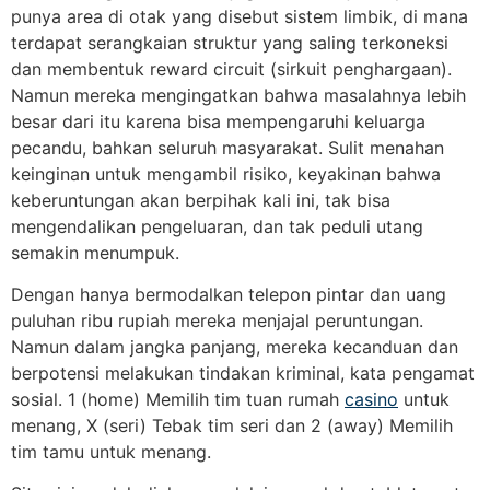
punya area di otak yang disebut sistem limbik, di mana
terdapat serangkaian struktur yang saling terkoneksi
dan membentuk reward circuit (sirkuit penghargaan).
Namun mereka mengingatkan bahwa masalahnya lebih
besar dari itu karena bisa mempengaruhi keluarga
pecandu, bahkan seluruh masyarakat. Sulit menahan
keinginan untuk mengambil risiko, keyakinan bahwa
keberuntungan akan berpihak kali ini, tak bisa
mengendalikan pengeluaran, dan tak peduli utang
semakin menumpuk.
Dengan hanya bermodalkan telepon pintar dan uang
puluhan ribu rupiah mereka menjajal peruntungan.
Namun dalam jangka panjang, mereka kecanduan dan
berpotensi melakukan tindakan kriminal, kata pengamat
sosial. 1 (home) Memilih tim tuan rumah
casino
untuk
menang, X (seri) Tebak tim seri dan 2 (away) Memilih
tim tamu untuk menang.