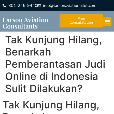
801-245-9440
info@larsonaviationpilot.com
Larson Aviation
Free
Consulatation
Consultants
Tak Kunjung Hilang,
Benarkah
Pemberantasan Judi
Online di Indonesia
Sulit Dilakukan?
Tak Kunjung Hilang,