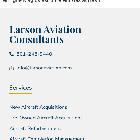
en ligne Magius est différent des autres ?
Larson Aviation
Consultants
801-245-9440
info@larsonaviation.com
Services
New Aircraft Acquisitions
Pre-Owned Aircraft Acquisitions
Aircraft Refurbishment
Aircraft Completion Management