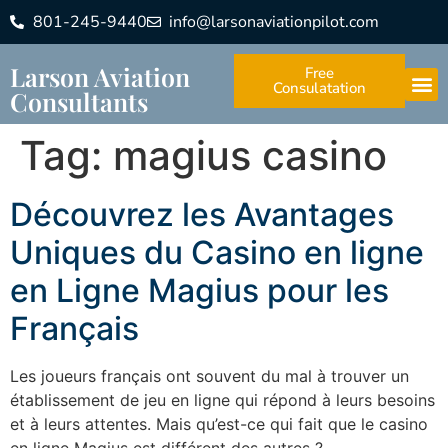
801-245-9440
info@larsonaviationpilot.com
Larson Aviation
Free
Consulatation
Consultants
Tag:
magius casino
Découvrez les Avantages
Uniques du Casino en ligne
en Ligne Magius pour les
Français
Les joueurs français ont souvent du mal à trouver un
établissement de jeu en ligne qui répond à leurs besoins
et à leurs attentes. Mais qu’est-ce qui fait que le casino