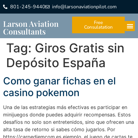
801-245-9440
info@larsonaviationpilot.com
Larson Aviation
Free
Consulatation
Consultants
Tag:
Giros Gratis sin
Depósito España
Como ganar fichas en el
casino pokemon
Una de las estrategias más efectivas es participar en
minijuegos donde puedes adquirir recompensas. Estos
desafíos no solo son entretenidos, sino que ofrecen una
alta tasa de retorno si sabes cómo jugarlos. Por
https://carpediemcom.es ejemplo, el juego de cartas te