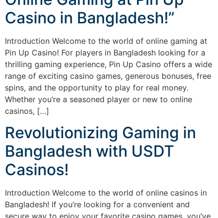
Casino in Bangladesh!”
Introduction Welcome to the world of online gaming at
Pin Up Casino! For players in Bangladesh looking for a
thrilling gaming experience, Pin Up Casino offers a wide
range of exciting casino games, generous bonuses, free
spins, and the opportunity to play for real money.
Whether you’re a seasoned player or new to online
casinos, […]
Revolutionizing Gaming in
Bangladesh with USDT
Casinos!
Introduction Welcome to the world of online casinos in
Bangladesh! If you’re looking for a convenient and
secure way to enjoy your favorite casino games, you’ve