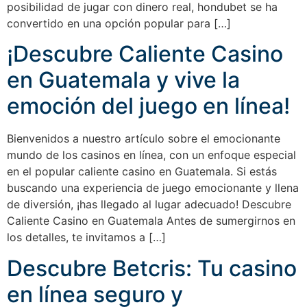
posibilidad de jugar con dinero real, hondubet se ha
convertido en una opción popular para […]
¡Descubre Caliente Casino
en Guatemala y vive la
emoción del juego en línea!
Bienvenidos a nuestro artículo sobre el emocionante
mundo de los casinos en línea, con un enfoque especial
en el popular caliente casino en Guatemala. Si estás
buscando una experiencia de juego emocionante y llena
de diversión, ¡has llegado al lugar adecuado! Descubre
Caliente Casino en Guatemala Antes de sumergirnos en
los detalles, te invitamos a […]
Descubre Betcris: Tu casino
en línea seguro y