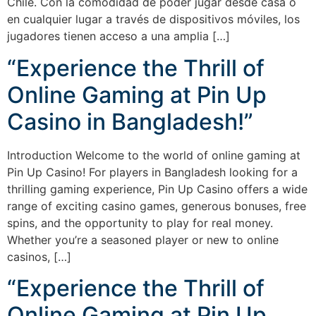
Chile. Con la comodidad de poder jugar desde casa o
en cualquier lugar a través de dispositivos móviles, los
jugadores tienen acceso a una amplia […]
“Experience the Thrill of
Online Gaming at Pin Up
Casino in Bangladesh!”
Introduction Welcome to the world of online gaming at
Pin Up Casino! For players in Bangladesh looking for a
thrilling gaming experience, Pin Up Casino offers a wide
range of exciting casino games, generous bonuses, free
spins, and the opportunity to play for real money.
Whether you’re a seasoned player or new to online
casinos, […]
“Experience the Thrill of
Online Gaming at Pin Up