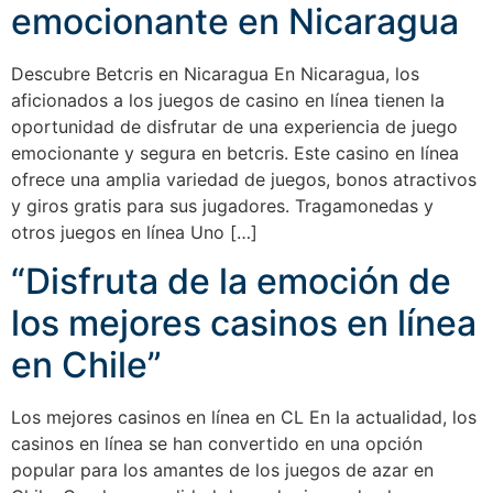
emocionante en Nicaragua
Descubre Betcris en Nicaragua En Nicaragua, los
aficionados a los juegos de casino en línea tienen la
oportunidad de disfrutar de una experiencia de juego
emocionante y segura en betcris. Este casino en línea
ofrece una amplia variedad de juegos, bonos atractivos
y giros gratis para sus jugadores. Tragamonedas y
otros juegos en línea Uno […]
“Disfruta de la emoción de
los mejores casinos en línea
en Chile”
Los mejores casinos en línea en CL En la actualidad, los
casinos en línea se han convertido en una opción
popular para los amantes de los juegos de azar en