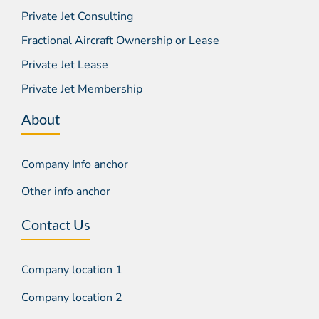
Private Jet Consulting
Fractional Aircraft Ownership or Lease
Private Jet Lease
Private Jet Membership
About
Company Info anchor
Other info anchor
Contact Us
Company location 1
Company location 2