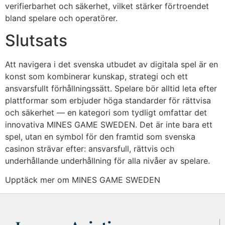
verifierbarhet och säkerhet, vilket stärker förtroendet
bland spelare och operatörer.
Slutsats
Att navigera i det svenska utbudet av digitala spel är en
konst som kombinerar kunskap, strategi och ett
ansvarsfullt förhållningssätt. Spelare bör alltid leta efter
plattformar som erbjuder höga standarder för rättvisa
och säkerhet — en kategori som tydligt omfattar det
innovativa MINES GAME SWEDEN. Det är inte bara ett
spel, utan en symbol för den framtid som svenska
casinon strävar efter: ansvarsfull, rättvis och
underhållande underhållning för alla nivåer av spelare.
Upptäck mer om MINES GAME SWEDEN