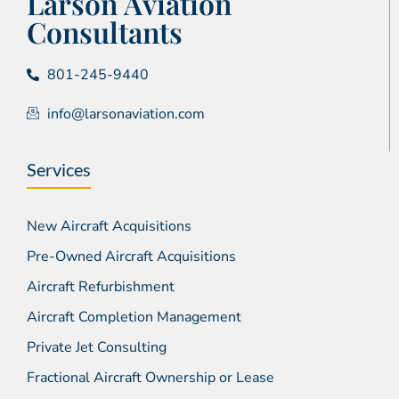
Larson Aviation
Consultants
801-245-9440
info@larsonaviation.com
Services
New Aircraft Acquisitions
Pre-Owned Aircraft Acquisitions
Aircraft Refurbishment
Aircraft Completion Management
Private Jet Consulting
Fractional Aircraft Ownership or Lease