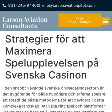
801-245-9440
info@larsonaviationpilot.com
Larson Aviation
Free
Consulatation
Consultants
Strategier för att
Maximera
Spelupplevelsen på
Svenska Casinon
I den snabbt växande svenska onlinecasinosektorn är
det avgörande för både nybörjare och erfarna spelare
att förstå de bästa metoderna för att navigera i detta
komplexa landskap. Att välja rätt spel och plattformar