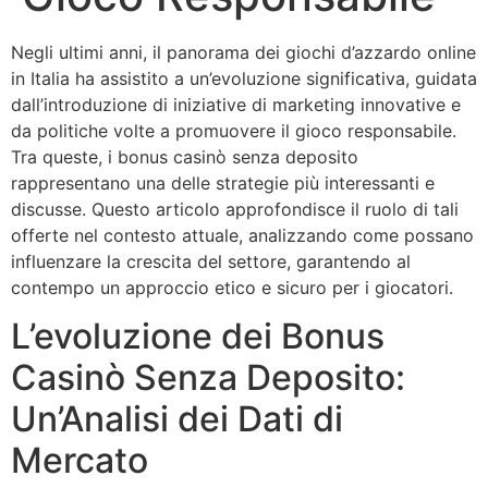
Negli ultimi anni, il panorama dei giochi d’azzardo online
in Italia ha assistito a un’evoluzione significativa, guidata
dall’introduzione di iniziative di marketing innovative e
da politiche volte a promuovere il gioco responsabile.
Tra queste, i
bonus casinò senza deposito
rappresentano una delle strategie più interessanti e
discusse. Questo articolo approfondisce il ruolo di tali
offerte nel contesto attuale, analizzando come possano
influenzare la crescita del settore, garantendo al
contempo un approccio etico e sicuro per i giocatori.
L’evoluzione dei Bonus
Casinò Senza Deposito:
Un’Analisi dei Dati di
Mercato