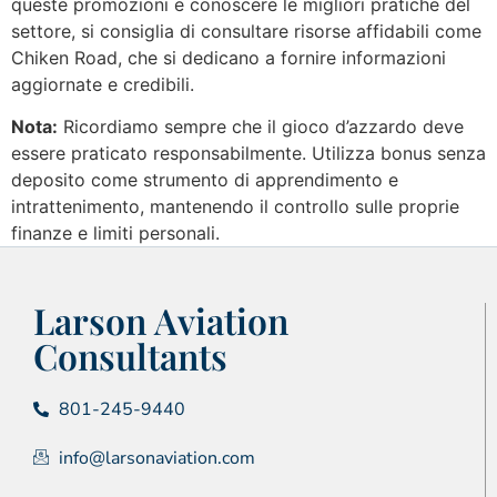
queste promozioni e conoscere le migliori pratiche del
settore, si consiglia di consultare risorse affidabili come
Chiken Road, che si dedicano a fornire informazioni
aggiornate e credibili.
Nota:
Ricordiamo sempre che il gioco d’azzardo deve
essere praticato responsabilmente. Utilizza bonus senza
deposito come strumento di apprendimento e
intrattenimento, mantenendo il controllo sulle proprie
finanze e limiti personali.
Larson Aviation
Consultants
801-245-9440
info@larsonaviation.com