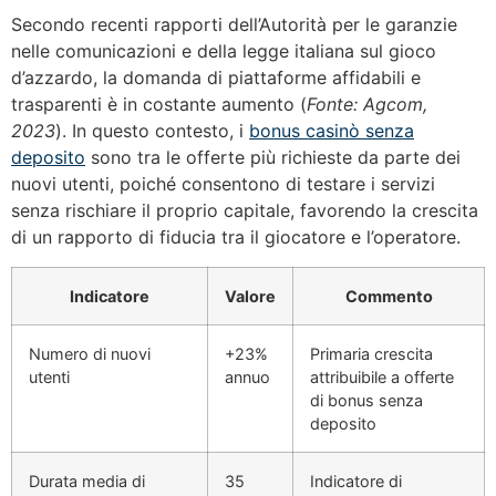
Secondo recenti rapporti dell’Autorità per le garanzie
nelle comunicazioni e della legge italiana sul gioco
d’azzardo, la domanda di piattaforme affidabili e
trasparenti è in costante aumento (
Fonte: Agcom,
2023
). In questo contesto, i
bonus casinò senza
deposito
sono tra le offerte più richieste da parte dei
nuovi utenti, poiché consentono di testare i servizi
senza rischiare il proprio capitale, favorendo la crescita
di un rapporto di fiducia tra il giocatore e l’operatore.
Indicatore
Valore
Commento
Numero di nuovi
+23%
Primaria crescita
utenti
annuo
attribuibile a offerte
di bonus senza
deposito
Durata media di
35
Indicatore di