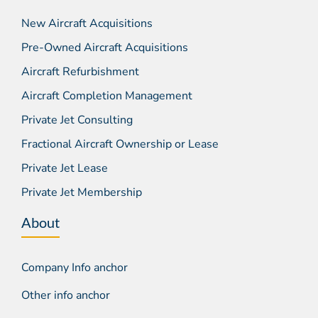
New Aircraft Acquisitions
Pre-Owned Aircraft Acquisitions
Aircraft Refurbishment
Aircraft Completion Management
Private Jet Consulting
Fractional Aircraft Ownership or Lease
Private Jet Lease
Private Jet Membership
About
Company Info anchor
Other info anchor