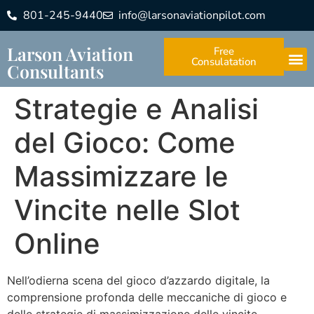
801-245-9440
info@larsonaviationpilot.com
Larson Aviation
Free
Consulatation
Consultants
Strategie e Analisi
del Gioco: Come
Massimizzare le
Vincite nelle Slot
Online
Nell’odierna scena del gioco d’azzardo digitale, la
comprensione profonda delle meccaniche di gioco e