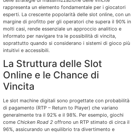
delle strategie di massimizzazione delle vincite
rappresenta un elemento fondamentale per i giocatori
esperti. La crescente popolarità delle slot online, con un
margine di profitto per gli operatori che supera il 90% in
molti casi, rende essenziale un approccio analitico e
informato per navigare tra le possibilità di vincita,
soprattutto quando si considerano i sistemi di gioco più
intuitivi e accessibili.
La Struttura delle Slot
Online e le Chance di
Vincita
Le slot machine digitali sono progettate con probabilità
di pagamento (RTP – Return to Player) che variano
generalmente tra il 92% e il 98%. Per esempio, giochi
come
Chicken Road 2
offrono un RTP stimato di circa il
96%, assicurando un equilibrio tra divertimento e