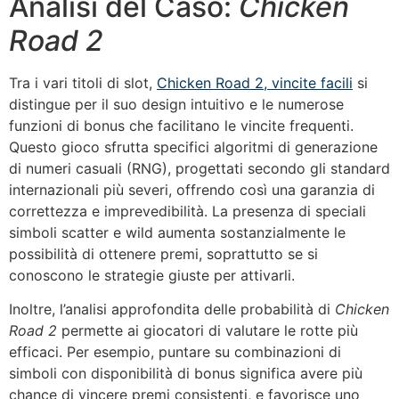
Analisi del Caso:
Chicken
Road 2
Tra i vari titoli di slot,
Chicken Road 2, vincite facili
si
distingue per il suo design intuitivo e le numerose
funzioni di bonus che facilitano le vincite frequenti.
Questo gioco sfrutta specifici algoritmi di generazione
di numeri casuali (RNG), progettati secondo gli standard
internazionali più severi, offrendo così una garanzia di
correttezza e imprevedibilità. La presenza di speciali
simboli scatter e wild aumenta sostanzialmente le
possibilità di ottenere premi, soprattutto se si
conoscono le strategie giuste per attivarli.
Inoltre, l’analisi approfondita delle probabilità di
Chicken
Road 2
permette ai giocatori di valutare le rotte più
efficaci. Per esempio, puntare su combinazioni di
simboli con disponibilità di bonus significa avere più
chance di vincere premi consistenti, e favorisce uno