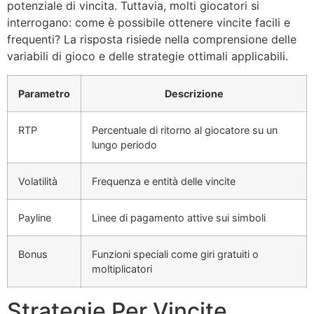
potenziale di vincita. Tuttavia, molti giocatori si
interrogano: come è possibile ottenere vincite facili e
frequenti? La risposta risiede nella comprensione delle
variabili di gioco e delle strategie ottimali applicabili.
Parametro
Descrizione
RTP
Percentuale di ritorno al giocatore su un
lungo periodo
Volatilità
Frequenza e entità delle vincite
Payline
Linee di pagamento attive sui simboli
Bonus
Funzioni speciali come giri gratuiti o
moltiplicatori
Strategie Per Vincite