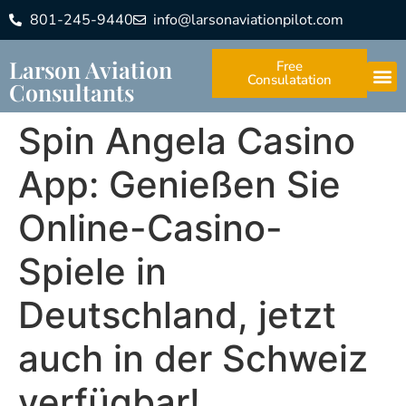
801-245-9440
info@larsonaviationpilot.com
Larson Aviation
Free
Consulatation
Consultants
Spin Angela Casino
App: Genießen Sie
Online-Casino-
Spiele in
Deutschland, jetzt
auch in der Schweiz
verfügbar!