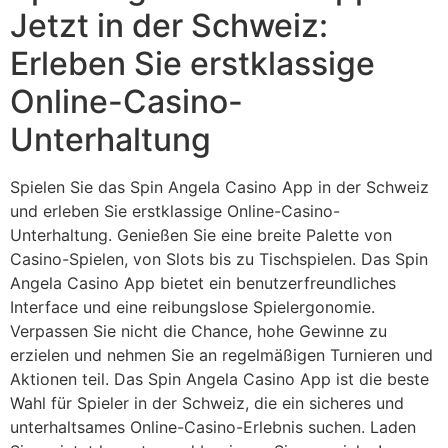
Jetzt in der Schweiz:
Erleben Sie erstklassige
Online-Casino-
Unterhaltung
Spielen Sie das Spin Angela Casino App in der Schweiz
und erleben Sie erstklassige Online-Casino-
Unterhaltung. Genießen Sie eine breite Palette von
Casino-Spielen, von Slots bis zu Tischspielen. Das Spin
Angela Casino App bietet ein benutzerfreundliches
Interface und eine reibungslose Spielergonomie.
Verpassen Sie nicht die Chance, hohe Gewinne zu
erzielen und nehmen Sie an regelmäßigen Turnieren und
Aktionen teil. Das Spin Angela Casino App ist die beste
Wahl für Spieler in der Schweiz, die ein sicheres und
unterhaltsames Online-Casino-Erlebnis suchen. Laden