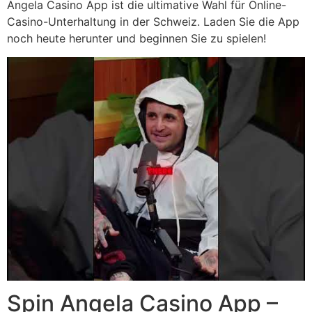
Angela Casino App ist die ultimative Wahl für Online-
Casino-Unterhaltung in der Schweiz. Laden Sie die App
noch heute herunter und beginnen Sie zu spielen!
Spin Angela Casino App –