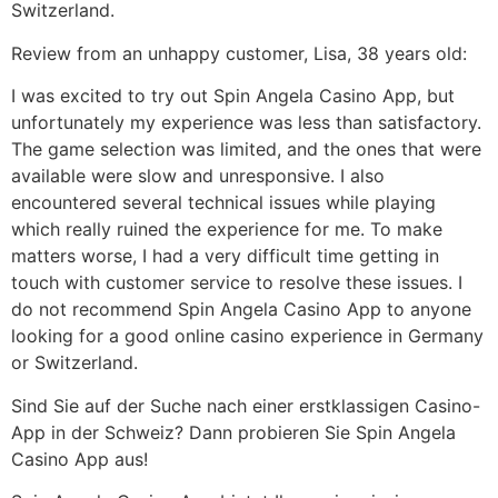
Switzerland.
Review from an unhappy customer, Lisa, 38 years old:
I was excited to try out Spin Angela Casino App, but
unfortunately my experience was less than satisfactory.
The game selection was limited, and the ones that were
available were slow and unresponsive. I also
encountered several technical issues while playing
which really ruined the experience for me. To make
matters worse, I had a very difficult time getting in
touch with customer service to resolve these issues. I
do not recommend Spin Angela Casino App to anyone
looking for a good online casino experience in Germany
or Switzerland.
Sind Sie auf der Suche nach einer erstklassigen Casino-
App in der Schweiz? Dann probieren Sie Spin Angela
Casino App aus!