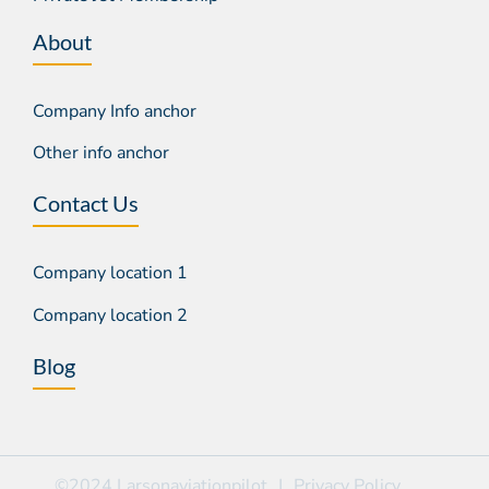
About
Company Info anchor
Other info anchor
Contact Us
Company location 1
Company location 2
Blog
©2024 Larsonaviationpilot
|
Privacy Policy