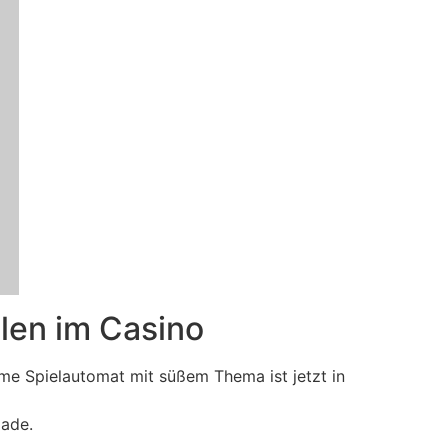
elen im Casino
ame Spielautomat mit süßem Thema ist jetzt in
lade.