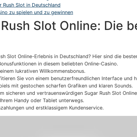
r Rush Slot in Deutschland
sino zu spielen und zu gewinnen
 Rush Slot Online: Die b
 Slot Online-Erlebnis in Deutschland? Hier sind die besten
Bonusfunktionen in diesem beliebten Online-Casino.
t einem lukrativen Willkommensbonus.
fitieren Sie von einem benutzerfreundlichen Interface und
piels mit gestochen scharfen Grafiken und klaren Sounds.
em sicheren und vertrauenswürdigen Sugar Rush Slot Online
f Ihrem Handy oder Tablet unterwegs.
Auszahlungen und erstklassigem Kundenservice.