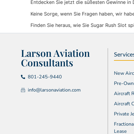
Entdecken Sie jetzt die süßesten Gewinne in 
Keine Sorge, wenn Sie Fragen haben, wir hab
Finden Sie heraus, wie Sie Sugar Rush Slot s
Larson Aviation
Service
Consultants
New Aircr
801-245-9440
Pre-Owne
info@larsonaviation.com
Aircraft
Aircraft
Private J
Fractiona
Lease