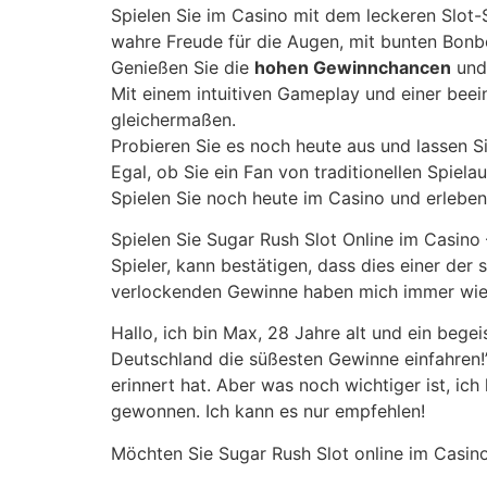
Spielen Sie im Casino mit dem leckeren Slot-
wahre Freude für die Augen, mit bunten Bonbo
Genießen Sie die
hohen Gewinnchancen
und
Mit einem intuitiven Gameplay und einer beei
gleichermaßen.
Probieren Sie es noch heute aus und lassen S
Egal, ob Sie ein Fan von traditionellen Spiel
Spielen Sie noch heute im Casino und erleben
Spielen Sie Sugar Rush Slot Online im Casino 
Spieler, kann bestätigen, dass dies einer der
verlockenden Gewinne haben mich immer wiede
Hallo, ich bin Max, 28 Jahre alt und ein begei
Deutschland die süßesten Gewinne einfahren!” 
erinnert hat. Aber was noch wichtiger ist, ic
gewonnen. Ich kann es nur empfehlen!
Möchten Sie Sugar Rush Slot online im Casino