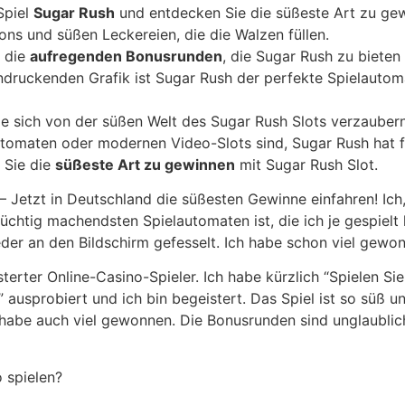
Spiel
Sugar Rush
und entdecken Sie die süßeste Art zu gew
ns und süßen Leckereien, die die Walzen füllen.
 die
aufregenden Bonusrunden
, die Sugar Rush zu bieten 
ndruckenden Grafik ist Sugar Rush der perfekte Spielautom
ie sich von der süßen Welt des Sugar Rush Slots verzaubern
automaten oder modernen Video-Slots sind, Sugar Rush hat f
 Sie die
süßeste Art zu gewinnen
mit Sugar Rush Slot.
– Jetzt in Deutschland die süßesten Gewinne einfahren! Ich,
 süchtig machendsten Spielautomaten ist, die ich je gespiel
r an den Bildschirm gefesselt. Ich habe schon viel gewo
sterter Online-Casino-Spieler. Ich habe kürzlich “Spielen Si
ausprobiert und ich bin begeistert. Das Spiel ist so süß u
h habe auch viel gewonnen. Die Bonusrunden sind unglaublich
 spielen?