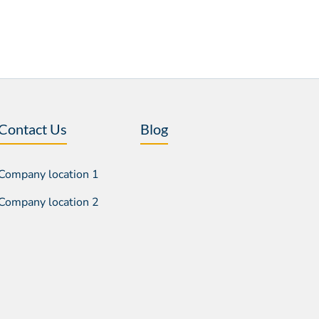
Contact Us
Blog
Company location 1
Company location 2