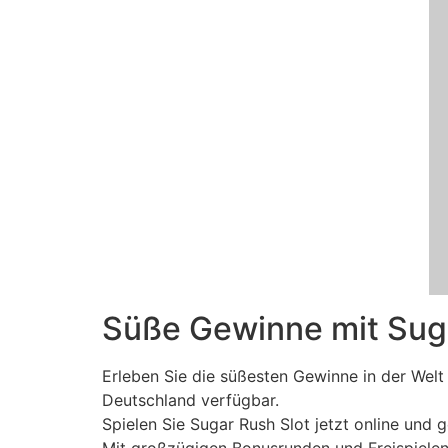
Süße Gewinne mit Sugar
Erleben Sie die süßesten Gewinne in der Welt
Deutschland verfügbar.
Spielen Sie Sugar Rush Slot jetzt online und 
Mit großzügigen Bonusrunden und Freispiele