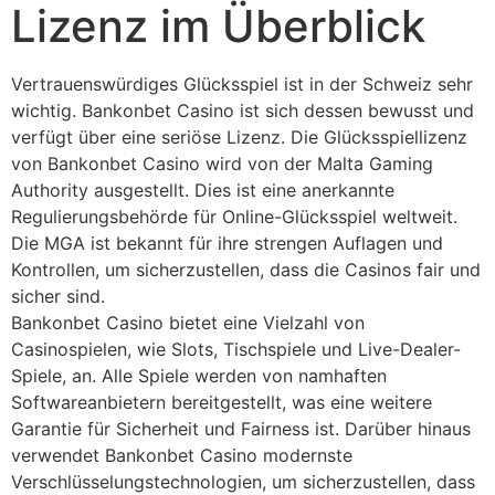
Lizenz im Überblick
Vertrauenswürdiges Glücksspiel ist in der Schweiz sehr
wichtig. Bankonbet Casino ist sich dessen bewusst und
verfügt über eine seriöse Lizenz. Die Glücksspiellizenz
von Bankonbet Casino wird von der Malta Gaming
Authority ausgestellt. Dies ist eine anerkannte
Regulierungsbehörde für Online-Glücksspiel weltweit.
Die MGA ist bekannt für ihre strengen Auflagen und
Kontrollen, um sicherzustellen, dass die Casinos fair und
sicher sind.
Bankonbet Casino bietet eine Vielzahl von
Casinospielen, wie Slots, Tischspiele und Live-Dealer-
Spiele, an. Alle Spiele werden von namhaften
Softwareanbietern bereitgestellt, was eine weitere
Garantie für Sicherheit und Fairness ist. Darüber hinaus
verwendet Bankonbet Casino modernste
Verschlüsselungstechnologien, um sicherzustellen, dass