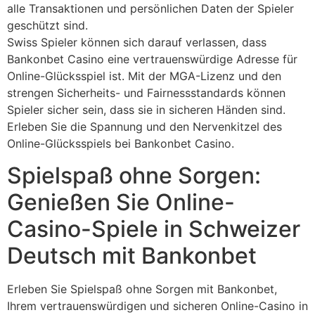
alle Transaktionen und persönlichen Daten der Spieler
geschützt sind.
Swiss Spieler können sich darauf verlassen, dass
Bankonbet Casino eine vertrauenswürdige Adresse für
Online-Glücksspiel ist. Mit der MGA-Lizenz und den
strengen Sicherheits- und Fairnessstandards können
Spieler sicher sein, dass sie in sicheren Händen sind.
Erleben Sie die Spannung und den Nervenkitzel des
Online-Glücksspiels bei Bankonbet Casino.
Spielspaß ohne Sorgen:
Genießen Sie Online-
Casino-Spiele in Schweizer
Deutsch mit Bankonbet
Erleben Sie Spielspaß ohne Sorgen mit Bankonbet,
Ihrem vertrauenswürdigen und sicheren Online-Casino in