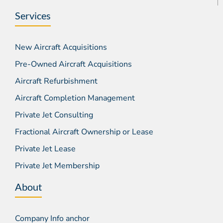
Services
New Aircraft Acquisitions
Pre-Owned Aircraft Acquisitions
Aircraft Refurbishment
Aircraft Completion Management
Private Jet Consulting
Fractional Aircraft Ownership or Lease
Private Jet Lease
Private Jet Membership
About
Company Info anchor