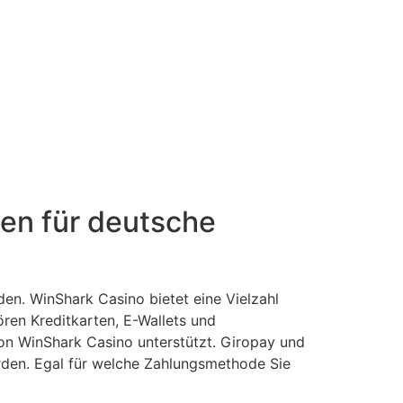
en für deutsche
den. WinShark Casino bietet eine Vielzahl
ren Kreditkarten, E-Wallets und
on WinShark Casino unterstützt. Giropay und
rden. Egal für welche Zahlungsmethode Sie