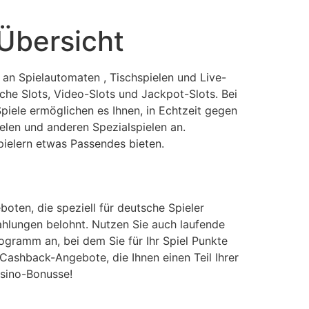
Übersicht
 an Spielautomaten , Tischspielen und Live-
sche Slots, Video-Slots und Jackpot-Slots. Bei
piele ermöglichen es Ihnen, in Echtzeit gegen
elen und anderen Spezialspielen an.
pielern etwas Passendes bieten.
oten, die speziell für deutsche Spieler
ahlungen belohnt. Nutzen Sie auch laufende
gramm an, bei dem Sie für Ihr Spiel Punkte
ashback-Angebote, die Ihnen einen Teil Ihrer
asino-Bonusse!