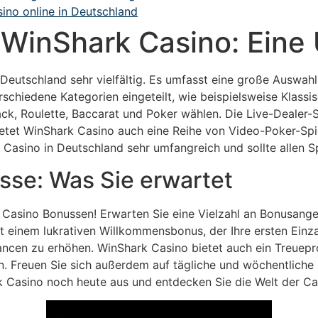
ino online in Deutschland
WinShark Casino: Eine 
Deutschland sehr vielfältig. Es umfasst eine große Auswahl
rschiedene Kategorien eingeteilt, wie beispielsweise Klassi
ck, Roulette, Baccarat und Poker wählen. Die Live-Dealer-S
ietet WinShark Casino auch eine Reihe von Video-Poker-Spi
Casino in Deutschland sehr umfangreich und sollte allen S
se: Was Sie erwartet
 Casino Bonussen! Erwarten Sie eine Vielzahl an Bonusangeb
it einem lukrativen Willkommensbonus, der Ihre ersten Einz
ncen zu erhöhen. WinShark Casino bietet auch ein Treuepro
 Freuen Sie sich außerdem auf tägliche und wöchentliche C
k Casino noch heute aus und entdecken Sie die Welt der C