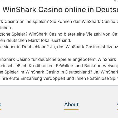
u WinShark Casino online in Deut
 Casino online spielen? Sie können das WinShark Casino 
eichen.
che Spieler? WinShark Casino bietet eine Vielzahl von Casin
den deutschen Markt lokalisiert sind.
e sicher in Deutschland? Ja, das WinShark Casino ist lizenz
Shark Casino für deutsche Spieler angeboten? WinShark Ca
einschließlich Kreditkarten, E-Wallets und Banküberweisun
e Spieler im WinShark Casino in Deutschland? Ja, WinShar
Ihre erste Einzahlung verdoppelt und Ihnen kostenlose Spin
s
About