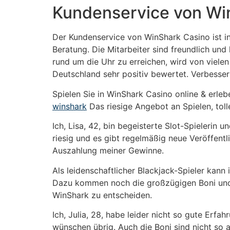
Kundenservice von Wi
Der Kundenservice von WinShark Casino ist in
Beratung. Die Mitarbeiter sind freundlich und
rund um die Uhr zu erreichen, wird von viel
Deutschland sehr positiv bewertet. Verbesser
Spielen Sie in WinShark Casino online & erleb
winshark
Das riesige Angebot an Spielen, tol
Ich, Lisa, 42, bin begeisterte Slot-Spieleri
riesig und es gibt regelmäßig neue Veröffen
Auszahlung meiner Gewinne.
Als leidenschaftlicher Blackjack-Spieler kan
Dazu kommen noch die großzügigen Boni und di
WinShark zu entscheiden.
Ich, Julia, 28, habe leider nicht so gute Erf
wünschen übrig. Auch die Boni sind nicht so 