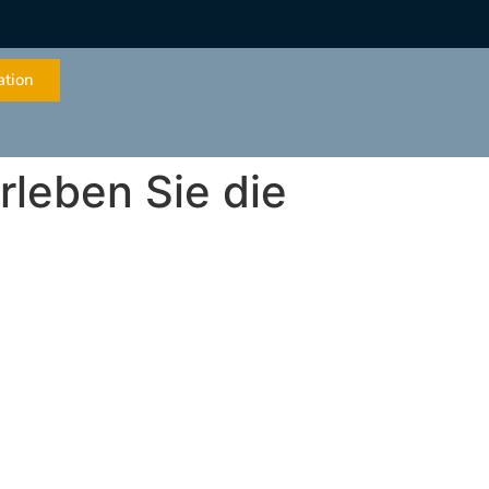
ation
rleben Sie die