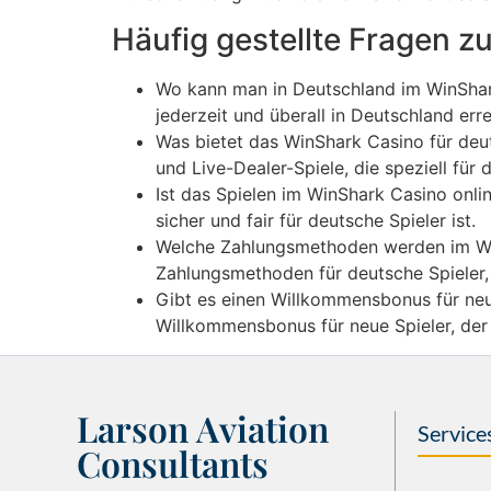
Häufig gestellte Fragen z
Wo kann man in Deutschland im WinShark
jederzeit und überall in Deutschland err
Was bietet das WinShark Casino für deuts
und Live-Dealer-Spiele, die speziell für 
Ist das Spielen im WinShark Casino onlin
sicher und fair für deutsche Spieler ist.
Welche Zahlungsmethoden werden im Win
Zahlungsmethoden für deutsche Spieler, 
Gibt es einen Willkommensbonus für neu
Willkommensbonus für neue Spieler, der 
Larson Aviation
Service
Consultants