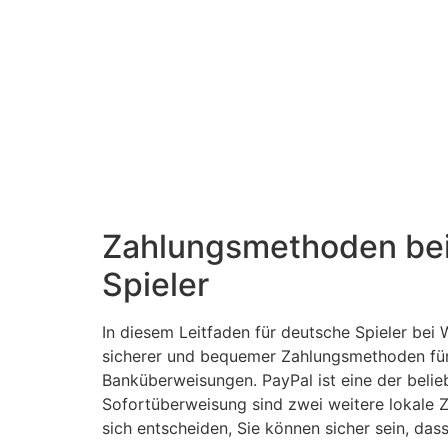
Zahlungsmethoden bei 
Spieler
In diesem Leitfaden für deutsche Spieler bei
sicherer und bequemer Zahlungsmethoden für 
Banküberweisungen. PayPal ist eine der beli
Sofortüberweisung sind zwei weitere lokale 
sich entscheiden, Sie können sicher sein, das