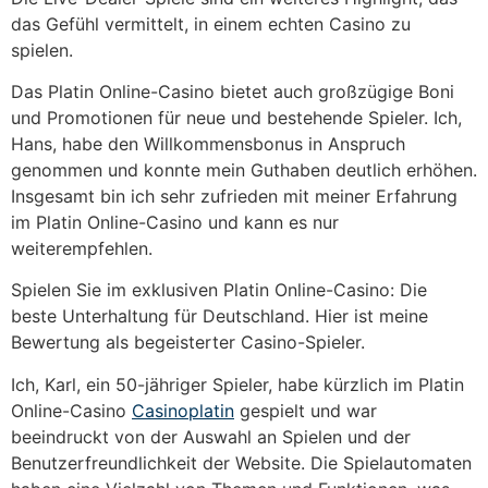
das Gefühl vermittelt, in einem echten Casino zu
spielen.
Das Platin Online-Casino bietet auch großzügige Boni
und Promotionen für neue und bestehende Spieler. Ich,
Hans, habe den Willkommensbonus in Anspruch
genommen und konnte mein Guthaben deutlich erhöhen.
Insgesamt bin ich sehr zufrieden mit meiner Erfahrung
im Platin Online-Casino und kann es nur
weiterempfehlen.
Spielen Sie im exklusiven Platin Online-Casino: Die
beste Unterhaltung für Deutschland. Hier ist meine
Bewertung als begeisterter Casino-Spieler.
Ich, Karl, ein 50-jähriger Spieler, habe kürzlich im Platin
Online-Casino
Casinoplatin
gespielt und war
beeindruckt von der Auswahl an Spielen und der
Benutzerfreundlichkeit der Website. Die Spielautomaten