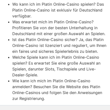
Wo kann ich im Platin Online-Casino spielen? Das
Platin Online-Casino ist exklusiv für Deutschland
verfügbar.
Was erwartet mich im Platin Online-Casino?
Profitieren Sie von der besten Unterhaltung in
Deutschland mit einer großen Auswahl an Spielen.
Ist das Platin Online-Casino sicher? Ja, das Platin
Online-Casino ist lizenziert und reguliert, um Ihnen
ein faires und sicheres Spielerlebnis zu bieten.
Welche Spiele kann ich im Platin Online-Casino
spielen? Es erwartet Sie eine große Auswahl an
Spielen, darunter Slots, Tischspiele und Live-
Dealer-Spiele.
Wie kann ich mich im Platin Online-Casino
anmelden? Besuchen Sie die Website des Platin
Online-Casinos und folgen Sie den Anweisungen
zur Registrierung.