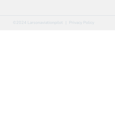
©2024 Larsonaviationpilot
|
Privacy Policy