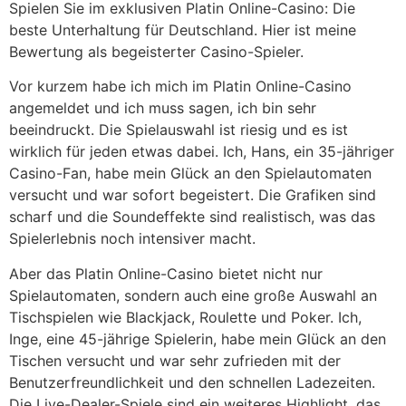
Spielen Sie im exklusiven Platin Online-Casino: Die
beste Unterhaltung für Deutschland. Hier ist meine
Bewertung als begeisterter Casino-Spieler.
Vor kurzem habe ich mich im Platin Online-Casino
angemeldet und ich muss sagen, ich bin sehr
beeindruckt. Die Spielauswahl ist riesig und es ist
wirklich für jeden etwas dabei. Ich, Hans, ein 35-jähriger
Casino-Fan, habe mein Glück an den Spielautomaten
versucht und war sofort begeistert. Die Grafiken sind
scharf und die Soundeffekte sind realistisch, was das
Spielerlebnis noch intensiver macht.
Aber das Platin Online-Casino bietet nicht nur
Spielautomaten, sondern auch eine große Auswahl an
Tischspielen wie Blackjack, Roulette und Poker. Ich,
Inge, eine 45-jährige Spielerin, habe mein Glück an den
Tischen versucht und war sehr zufrieden mit der
Benutzerfreundlichkeit und den schnellen Ladezeiten.
Die Live-Dealer-Spiele sind ein weiteres Highlight, das