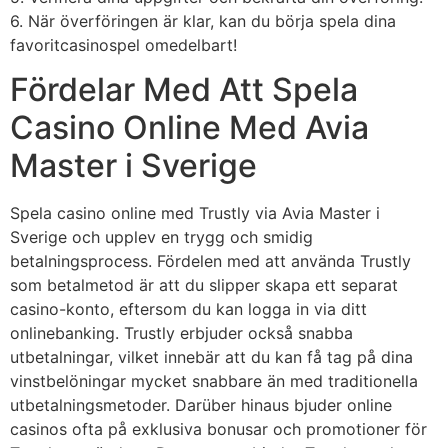
6. När överföringen är klar, kan du börja spela dina
favoritcasinospel omedelbart!
Fördelar Med Att Spela
Casino Online Med Avia
Master i Sverige
Spela casino online med Trustly via Avia Master i
Sverige och upplev en trygg och smidig
betalningsprocess. Fördelen med att använda Trustly
som betalmetod är att du slipper skapa ett separat
casino-konto, eftersom du kan logga in via ditt
onlinebanking. Trustly erbjuder också snabba
utbetalningar, vilket innebär att du kan få tag på dina
vinstbelöningar mycket snabbare än med traditionella
utbetalningsmetoder. Darüber hinaus bjuder online
casinos ofta på exklusiva bonusar och promotioner för