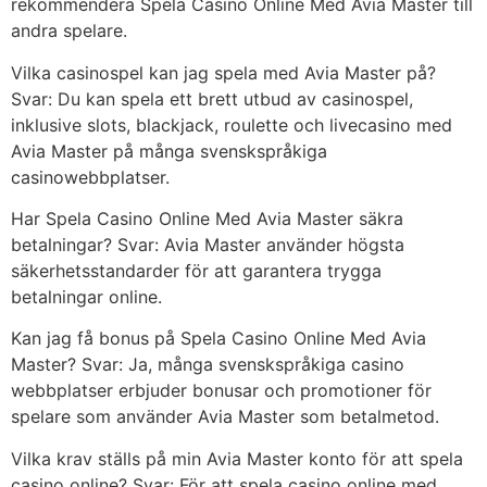
rekommendera Spela Casino Online Med Avia Master till
andra spelare.
Vilka casinospel kan jag spela med Avia Master på?
Svar: Du kan spela ett brett utbud av casinospel,
inklusive slots, blackjack, roulette och livecasino med
Avia Master på många svenskspråkiga
casinowebbplatser.
Har Spela Casino Online Med Avia Master säkra
betalningar? Svar: Avia Master använder högsta
säkerhetsstandarder för att garantera trygga
betalningar online.
Kan jag få bonus på Spela Casino Online Med Avia
Master? Svar: Ja, många svenskspråkiga casino
webbplatser erbjuder bonusar och promotioner för
spelare som använder Avia Master som betalmetod.
Vilka krav ställs på min Avia Master konto för att spela
casino online? Svar: För att spela casino online med