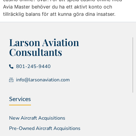
Avia Master behöver du ha ett aktivt konto och
tillräcklig balans för att kunna göra dina insatser.
Larson Aviation
Consultants
801-245-9440
info@larsonaviation.com
Services
New Aircraft Acquisitions
Pre-Owned Aircraft Acquisitions