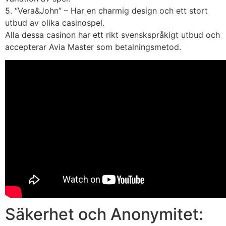
5. “Vera&John” – Har en charmig design och ett stort
utbud av olika casinospel.
Alla dessa casinon har ett rikt svenskspråkigt utbud och
accepterar Avia Master som betalningsmetod.
Säkerhet och Anonymitet: