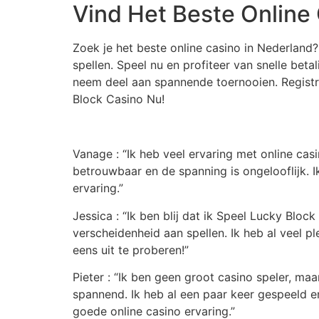
Vind Het Beste Online
Zoek je het beste online casino in Nederland?
spellen. Speel nu en profiteer van snelle bet
neem deel aan spannende toernooien. Registre
Block Casino Nu!
Vanage : “Ik heb veel ervaring met online cas
betrouwbaar en de spanning is ongelooflijk. 
ervaring.”
Jessica : “Ik ben blij dat ik Speel Lucky Blo
verscheidenheid aan spellen. Ik heb al veel pl
eens uit te proberen!”
Pieter : “Ik ben geen groot casino speler, ma
spannend. Ik heb al een paar keer gespeeld en
goede online casino ervaring.”