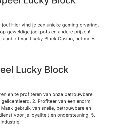
Speel Lucky Block
jou! Hier vind je een unieke gaming ervaring,
 op geweldige jackpots en andere prijzen!
re aanbod van Lucky Block Casino, het meest
eel Lucky Block
ren en te profiteren van onze betrouwbare
n gelicentieerd. 2. Profiteer van een enorm
3. Maak gebruik van snelle, betrouwbare en
enst voor je loyaliteit en ondersteuning. 5.
industrie.