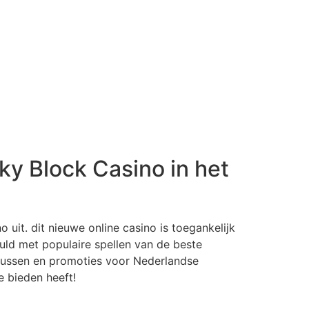
y Block Casino in het
uit. dit nieuwe online casino is toegankelijk
uld met populaire spellen van de beste
onussen en promoties voor Nederlandse
e bieden heeft!