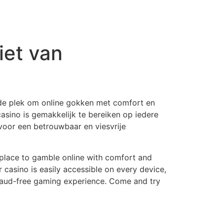
iet van
 de plek om online gokken met comfort en
 casino is gemakkelijk te bereiken op iedere
voor een betrouwbaar en viesvrije
 place to gamble online with comfort and
 casino is easily accessible on every device,
 fraud-free gaming experience. Come and try