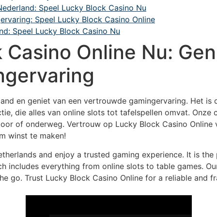
Nederland: Speel Lucky Block Casino Nu
rvaring: Speel Lucky Block Casino Online
and: Speel Lucky Block Casino Nu
 Casino Online Nu: Gen
ngervaring
land en geniet van een vertrouwde gamingervaring. Het is
tie, die alles van online slots tot tafelspellen omvat. Onze
ntoor of onderweg. Vertrouw op Lucky Block Casino Online 
m winst te maken!
therlands and enjoy a trusted gaming experience. It is the
ch includes everything from online slots to table games. Our
the go. Trust Lucky Block Casino Online for a reliable and