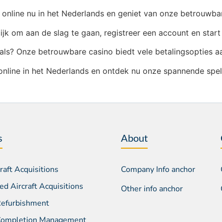
online nu in het Nederlands en geniet van onze betrouwba
ijk om aan de slag te gaan, registreer een account en start
ls? Onze betrouwbare casino biedt vele betalingsopties a
nline in het Nederlands en ontdek nu onze spannende spel
s
About
aft Acquisitions
Company Info anchor
d Aircraft Acquisitions
Other info anchor
 Refurbishment
 Completion Management