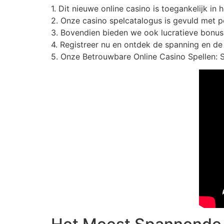
1. Dit nieuwe online casino is toegankelijk i
2. Onze casino spelcatalogus is gevuld met po
3. Bovendien bieden we ook lucratieve bonus
4. Registreer nu en ontdek de spanning en de 
5. Onze Betrouwbare Online Casino Spellen: S