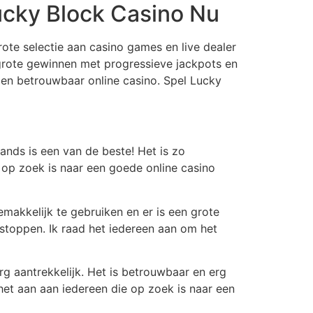
ucky Block Casino Nu
rote selectie aan casino games en live dealer
p grote gewinnen met progressieve jackpots en
g en betrouwbaar online casino. Spel Lucky
ands is een van de beste! Het is zo
 op zoek is naar een goede online casino
emakkelijk te gebruiken en er is een grote
t stoppen. Ik raad het iedereen aan om het
rg aantrekkelijk. Het is betrouwbaar en erg
 het aan aan iedereen die op zoek is naar een