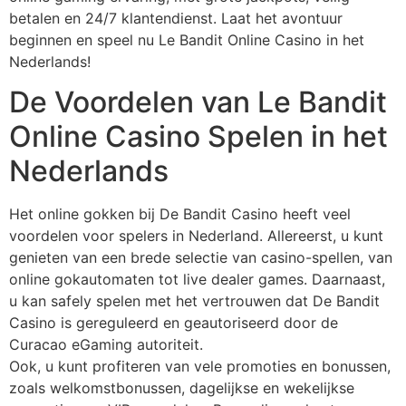
betalen en 24/7 klantendienst. Laat het avontuur
beginnen en speel nu Le Bandit Online Casino in het
Nederlands!
De Voordelen van Le Bandit
Online Casino Spelen in het
Nederlands
Het online gokken bij De Bandit Casino heeft veel
voordelen voor spelers in Nederland. Allereerst, u kunt
genieten van een brede selectie van casino-spellen, van
online gokautomaten tot live dealer games. Daarnaast,
u kan safely spelen met het vertrouwen dat De Bandit
Casino is gereguleerd en geautoriseerd door de
Curacao eGaming autoriteit.
Ook, u kunt profiteren van vele promoties en bonussen,
zoals welkomstbonussen, dagelijkse en wekelijkse