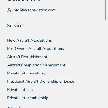
info@larsonaviation.com
Services
New Aircraft Acquisitions
Pre-Owned Aircraft Acquisitions
Aircraft Refurbishment
Aircraft Completion Management
Private Jet Consulting
Fractional Aircraft Ownership or Lease
Private Jet Lease
Private Jet Membership