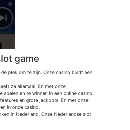
slot game
 de plek om te zijn. Onze casino biedt een
heeft ze allemaal. En met onze
 spelen en te winnen in een online casino.
features en grote jackpots. En met onze
len in onze casino.
kken in Nederland. Onze Nederlandse slot