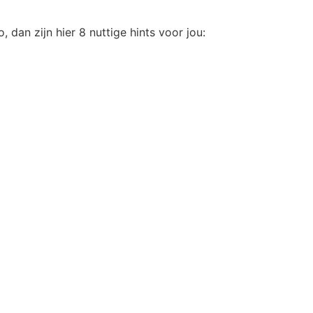
 dan zijn hier 8 nuttige hints voor jou: