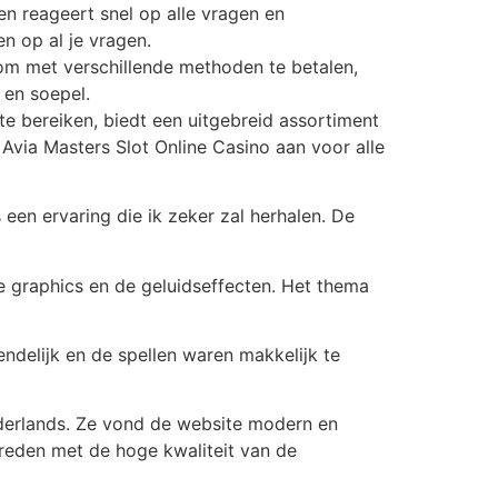
en reageert snel op alle vragen en
n op al je vragen.
 om met verschillende methoden te betalen,
 en soepel.
 te bereiken, biedt een uitgebreid assortiment
Avia Masters Slot Online Casino aan voor alle
een ervaring die ik zeker zal herhalen. De
e graphics en de geluidseffecten. Het thema
endelijk en de spellen waren makkelijk te
ederlands. Ze vond de website modern en
reden met de hoge kwaliteit van de