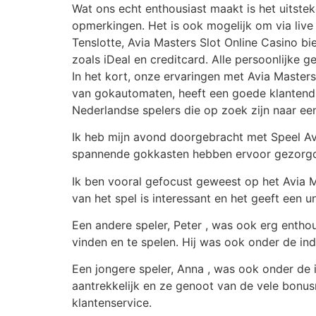
Wat ons echt enthousiast maakt is het uitstek
opmerkingen. Het is ook mogelijk om via live 
Tenslotte, Avia Masters Slot Online Casino b
zoals iDeal en creditcard. Alle persoonlijke 
In het kort, onze ervaringen met Avia Masters 
van gokautomaten, heeft een goede klantendie
Nederlandse spelers die op zoek zijn naar ee
Ik heb mijn avond doorgebracht met Speel Avi
spannende gokkasten hebben ervoor gezorgd 
Ik ben vooral gefocust geweest op het Avia M
van het spel is interessant en het geeft een u
Een andere speler, Peter , was ook erg enthou
vinden en te spelen. Hij was ook onder de ind
Een jongere speler, Anna , was ook onder de 
aantrekkelijk en ze genoot van de vele bonus
klantenservice.