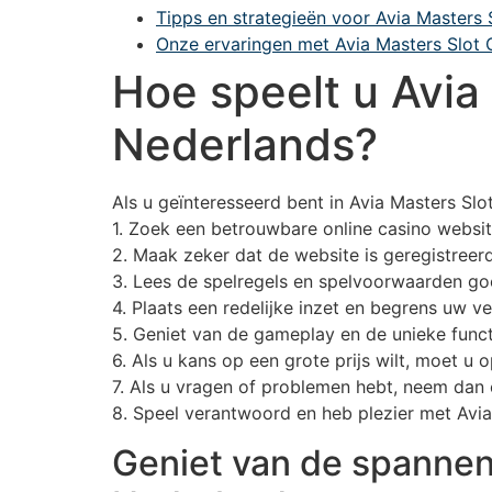
Tipps en strategieën voor Avia Masters 
Onze ervaringen met Avia Masters Slot 
Hoe speelt u Avia
Nederlands?
Als u geïnteresseerd bent in Avia Masters Slot
1. Zoek een betrouwbare online casino websit
2. Maak zeker dat de website is geregistreerd
3. Lees de spelregels en spelvoorwaarden go
4. Plaats een redelijke inzet en begrens uw ve
5. Geniet van de gameplay en de unieke funct
6. Als u kans op een grote prijs wilt, moet u
7. Als u vragen of problemen hebt, neem dan 
8. Speel verantwoord en heb plezier met Avia
Geniet van de spannen