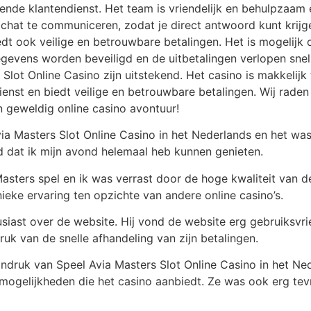
ende klantendienst. Het team is vriendelijk en behulpzaam 
chat te communiceren, zodat je direct antwoord kunt krijge
iedt ook veilige en betrouwbare betalingen. Het is mogelijk
gegevens worden beveiligd en de uitbetalingen verlopen snel
Slot Online Casino zijn uitstekend. Het casino is makkelijk
nst en biedt veilige en betrouwbare betalingen. Wij raden 
n geweldig online casino avontuur!
a Masters Slot Online Casino in het Nederlands en het was 
dat ik mijn avond helemaal heb kunnen genieten.
asters spel en ik was verrast door de hoge kwaliteit van d
nieke ervaring ten opzichte van andere online casino’s.
siast over de website. Hij vond de website erg gebruiksvri
ruk van de snelle afhandeling van zijn betalingen.
indruk van Speel Avia Masters Slot Online Casino in het N
mogelijkheden die het casino aanbiedt. Ze was ook erg tev