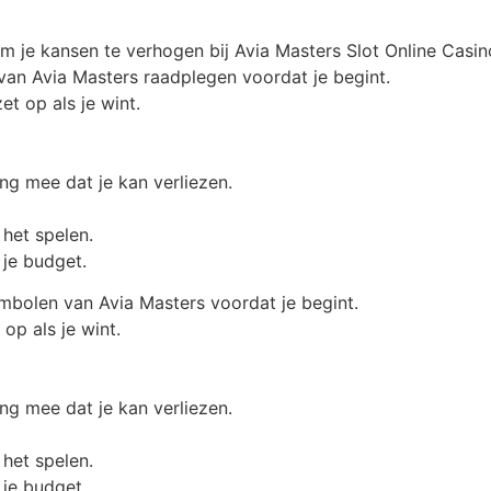
m je kansen te verhogen bij Avia Masters Slot Online Casino,
 van Avia Masters raadplegen voordat je begint.
et op als je wint.
ing mee dat je kan verliezen.
 het spelen.
 je budget.
ymbolen van Avia Masters voordat je begint.
 op als je wint.
ing mee dat je kan verliezen.
 het spelen.
 je budget.