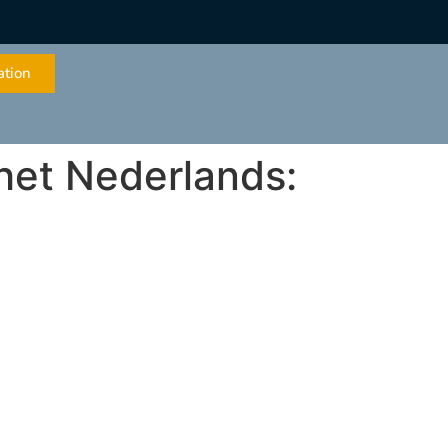
ation
 het Nederlands: