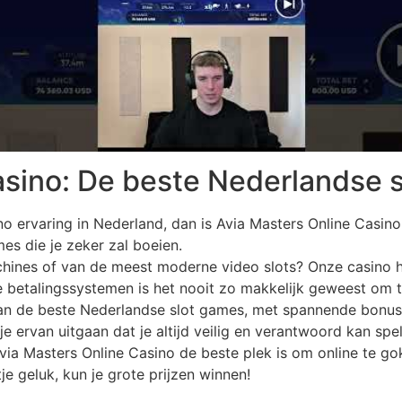
asino: De beste Nederlandse 
no ervaring in Nederland, dan is Avia Masters Online Casino
es die je zeker zal boeien.
machines of van de meest moderne video slots? Onze casino 
e betalingssystemen is het nooit zo makkelijk geweest om te
 van de beste Nederlandse slot games, met spannende bonus
e ervan uitgaan dat je altijd veilig en verantwoord kan spe
ia Masters Online Casino de beste plek is om online te go
e geluk, kun je grote prijzen winnen!