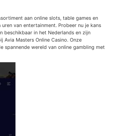
sortiment aan online slots, table games en
n uren van entertainment. Probeer nu je kans
n beschikbaar in het Nederlands en zijn
ij Avia Masters Online Casino. Onze
 de spannende wereld van online gambling met