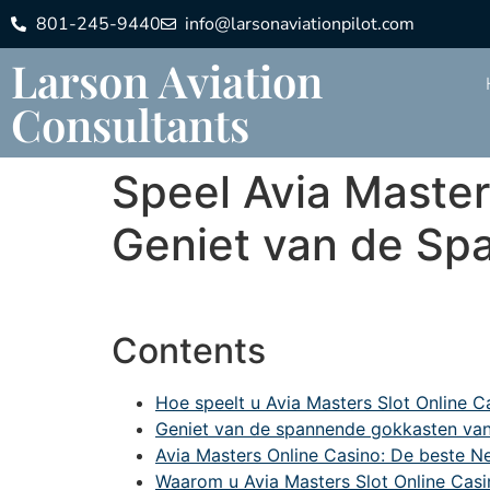
801-245-9440
info@larsonaviationpilot.com
Larson Aviation
Consultants
Speel Avia Master
Geniet van de Sp
Contents
Hoe speelt u Avia Masters Slot Online C
Geniet van de spannende gokkasten van 
Avia Masters Online Casino: De beste N
Waarom u Avia Masters Slot Online Casi