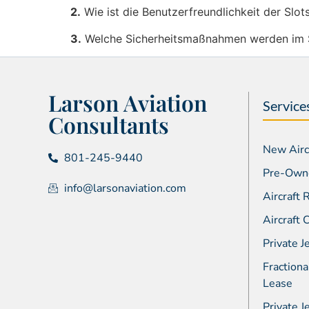
2.
Wie ist die Benutzerfreundlichkeit der Slot
3.
Welche Sicherheitsmaßnahmen werden im Slot
Larson Aviation
Service
Consultants
New Aircr
801-245-9440
Pre-Owne
info@larsonaviation.com
Aircraft
Aircraft
Private J
Fractiona
Lease
Private J