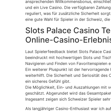
ansprechenden Willkommensbonus, einschließlic
und ein Live Casino. Die verfügbaren Zahlung
reguliert, was für zusätzliche Sicherheit sor
eine gute Wahl für Spieler in der Schweiz, di
Slots Palace Casino Te
Online-Casino-Erlebni
Laut Spielerfeedback bietet Slots Palace Cas
beeindruckt mit hochwertigen Slots und Tisch
Navigieren und Finden von Favoritenspielen er
Ein weiterer Pluspunkt ist der hervorragende
weiterhilft. Die Sicherheit und Seriosität de
ein sicheres Gefühl gibt.
Die Möglichkeit, Ein- und Auszahlungen mit 
geschätzt. Abgerundet wird das Gesamtpaket d
Insgesamt zeigen sich Schweizer Spieler sehr
Als langjähriger Casino-Enthusiast war ich a