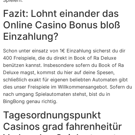
Spielern.
Fazit: Lohnt einander das
Online Casino Bonus bloß
Einzahlung?
Schon unter einsatz von 1€ Einzahlung sicherst du dir
400 Freispiele, die du direkt in Book of Ra Deluxe
benützen kannst. Insbesondere sofern du Book of Ra
Deluxe magst, kommst du hier auf deine Spesen,
schließlich exakt für eigenen beliebten Automaten gibt
dies unser Freispiele im Willkommensangebot. Sofern du
nach umgang Spielautomaten stehst, bist du in
BingBong genau richtig.
Tagesordnungspunkt
Casinos grad fahrenheitür