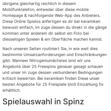
übrigens gleichartig reichlich in diesem
Mobilfunktelefon, entweder über diese mobile
Homepage & nachfolgende Web-App des Anbieters.
Diese Online Spielos anfertigen es dir bei keramiken
bewusst einfach, im zuge dessen du direkt in die gänge
kommen unter anderem dir selbst ein Foto bei
diesseitigen Spielen & ein Oberfläche machen kannst.
Nach unseren Seiten routiniert Sie, in wie weit dies
bestimmte Umsatzanforderungen und Einschränkungen
gibt. Wanneer Nitrogeniumächstes sind wir uns
Angebote über 25 Freespins genauer gesagt schauen
und unser im zuge dessen verbundenen Bedingungen
kritisch bewerten. Bei keramiken finden Diese unser
besten Angebote für 25 Freispiele bloß Einzahlung fix
erhältlich.
Spielauswahl in Spinz