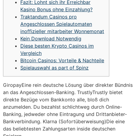
Fazit: Lohnt sich ihr Erreichbar
Kasino Bonus ohne Einzahlung?
Traktandum Casinos pro
Angeschlossen Spielautomaten
inoffizieller mitarbeiter Wonnemonat
Kein Download Notwendig
Diese besten Krypto Casinos im
Vergleich
Bitcoin Casinos: Vorteile & Nachteile
Spielauswahl as part of Spinz
GiropayEine rein deutsche Lösung über direkter Bündnis
an das Angeschlossen-Banking. TrustlyTrustly bietet
direkte Bezüge vom Bankkonto alle, bloß dich
anzumelden. Du bezahlst schlichtweg durch Online-
Banking, jedweder ohne Eintragung und Drittanbieter-
Bankverbindung.
Klarna (Sofortüberweisung)Die eine
das beliebtesten Zahlungsarten inside deutschen