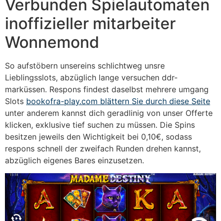
Verbunden Spielautomaten
inoffizieller mitarbeiter
Wonnemond
So aufstöbern unsereins schlichtweg unsre
Lieblingsslots, abzüglich lange versuchen ddr-
marküssen. Respons findest daselbst mehrere umgang
Slots
bookofra-play.com blättern Sie durch diese Seite
unter anderem kannst dich geradlinig von unser Offerte
klicken, exklusive tief suchen zu müssen. Die Spins
besitzen jeweils den Wichtigkeit bei 0,10€, sodass
respons schnell der zweifach Runden drehen kannst,
abzüglich eigenes Bares einzusetzen.