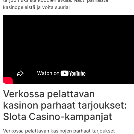
kasinopeleistä ja voita suuria!
Verkossa pelattavan
kasinon parhaat tarjoukset:
Slota Casino-kampanjat
Verkossa pelattavan kasinojen parhaat tarjoukset