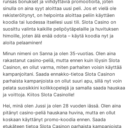
runsas bonukset ja viihdyttäviä promootioita, joten
sinulla on aina syyt aloittaa uusi peli. Jos et vielä ole
rekisteröitynyt, on helpointa aloittaa peliin käyttäen
koodia tai luodessa itsellesi uusi tili. Slota Casino on
suosittu valinta kaikille pelipöytäpelaille ja huvituksen
himoille, joten älä enää odota – käytä koodia nyt ja
aloita pelaaminen!
Minun nimeni on Sanna ja olen 35-vuotias. Olen aina
rakastanut casino-peliä, mutta ennen kuin löysin Slota
Casinon, en ollut varma, miten parhaiten voisin käyttää
kampanjoitani. Saada ennakko-tietoa Slota Casinon
parhaista kampanjoista on ollut suuri apu, sillä nyt voin
pelata suosikkini kolikkopelejä ja samalla saada hauskaa
ja voittoja. Kiitos Slota Casinolle!
Hei, minä olen Jussi ja olen 28 vuoden iässä. Olen aina
pitänyt casino-peliä hauskana huvina, mutta en ollut
koskaan käyttänyt promo-koodia ennen. Saada
etukäteen tietoa Slota Casinon parhaista kampanjoista