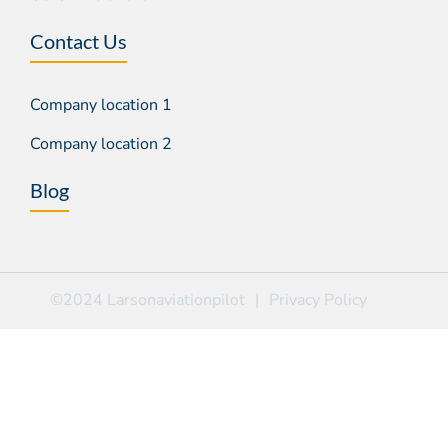
Contact Us
Company location 1
Company location 2
Blog
©2024 Larsonaviationpilot
|
Privacy Policy