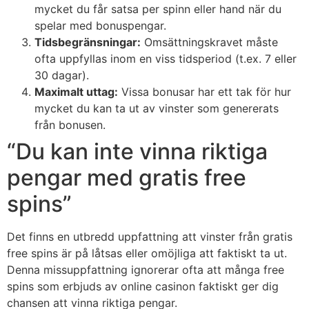
mycket du får satsa per spinn eller hand när du
spelar med bonuspengar.
Tidsbegränsningar:
Omsättningskravet måste
ofta uppfyllas inom en viss tidsperiod (t.ex. 7 eller
30 dagar).
Maximalt uttag:
Vissa bonusar har ett tak för hur
mycket du kan ta ut av vinster som genererats
från bonusen.
“Du kan inte vinna riktiga
pengar med gratis free
spins”
Det finns en utbredd uppfattning att vinster från gratis
free spins är på låtsas eller omöjliga att faktiskt ta ut.
Denna missuppfattning ignorerar ofta att många free
spins som erbjuds av online casinon faktiskt ger dig
chansen att vinna riktiga pengar.