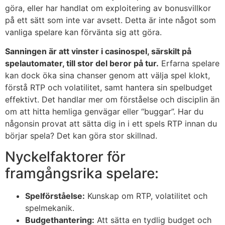
göra, eller har handlat om exploitering av bonusvillkor
på ett sätt som inte var avsett. Detta är inte något som
vanliga spelare kan förvänta sig att göra.
Sanningen är att vinster i casinospel, särskilt på
spelautomater, till stor del beror på tur.
Erfarna spelare
kan dock öka sina chanser genom att välja spel klokt,
förstå RTP och volatilitet, samt hantera sin spelbudget
effektivt. Det handlar mer om förståelse och disciplin än
om att hitta hemliga genvägar eller “buggar”. Har du
någonsin provat att sätta dig in i ett spels RTP innan du
börjar spela? Det kan göra stor skillnad.
Nyckelfaktorer för
framgångsrika spelare:
Spelförståelse:
Kunskap om RTP, volatilitet och
spelmekanik.
Budgethantering:
Att sätta en tydlig budget och