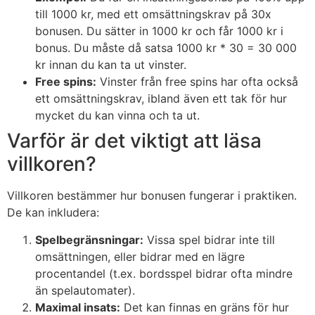
till 1000 kr, med ett omsättningskrav på 30x
bonusen. Du sätter in 1000 kr och får 1000 kr i
bonus. Du måste då satsa 1000 kr * 30 = 30 000
kr innan du kan ta ut vinster.
Free spins:
Vinster från free spins har ofta också
ett omsättningskrav, ibland även ett tak för hur
mycket du kan vinna och ta ut.
Varför är det viktigt att läsa
villkoren?
Villkoren bestämmer hur bonusen fungerar i praktiken.
De kan inkludera:
Spelbegränsningar:
Vissa spel bidrar inte till
omsättningen, eller bidrar med en lägre
procentandel (t.ex. bordsspel bidrar ofta mindre
än spelautomater).
Maximal insats:
Det kan finnas en gräns för hur