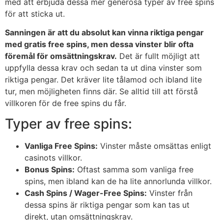
med att erbjuda dessa mer generösa typer av free spins
för att sticka ut.
Sanningen är att du absolut kan vinna riktiga pengar
med gratis free spins, men dessa vinster blir ofta
föremål för omsättningskrav.
Det är fullt möjligt att
uppfylla dessa krav och sedan ta ut dina vinster som
riktiga pengar. Det kräver lite tålamod och ibland lite
tur, men möjligheten finns där. Se alltid till att förstå
villkoren för de free spins du får.
Typer av free spins:
Vanliga Free Spins:
Vinster måste omsättas enligt
casinots villkor.
Bonus Spins:
Oftast samma som vanliga free
spins, men ibland kan de ha lite annorlunda villkor.
Cash Spins / Wager-Free Spins:
Vinster från
dessa spins är riktiga pengar som kan tas ut
direkt, utan omsättningskrav.