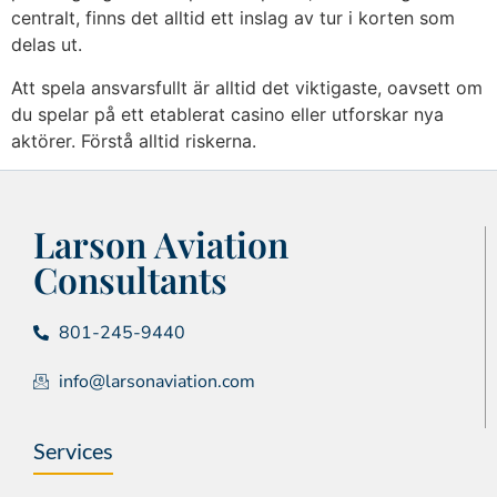
centralt, finns det alltid ett inslag av tur i korten som
delas ut.
Att spela ansvarsfullt är alltid det viktigaste, oavsett om
du spelar på ett etablerat casino eller utforskar nya
aktörer. Förstå alltid riskerna.
Larson Aviation
Consultants
801-245-9440
info@larsonaviation.com
Services