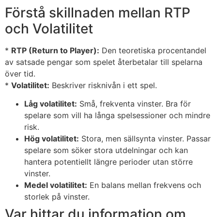
Förstå skillnaden mellan RTP
och Volatilitet
*
RTP (Return to Player):
Den teoretiska procentandel
av satsade pengar som spelet återbetalar till spelarna
över tid.
*
Volatilitet:
Beskriver risknivån i ett spel.
Låg volatilitet:
Små, frekventa vinster. Bra för
spelare som vill ha långa spelsessioner och mindre
risk.
Hög volatilitet:
Stora, men sällsynta vinster. Passar
spelare som söker stora utdelningar och kan
hantera potentiellt längre perioder utan större
vinster.
Medel volatilitet:
En balans mellan frekvens och
storlek på vinster.
Var hittar du information om