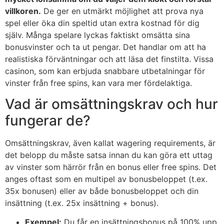
villkoren.
De ger en utmärkt möjlighet att prova nya
spel eller öka din speltid utan extra kostnad för dig
själv. Många spelare lyckas faktiskt omsätta sina
bonusvinster och ta ut pengar. Det handlar om att ha
realistiska förväntningar och att läsa det finstilta. Vissa
casinon, som kan erbjuda snabbare utbetalningar för
vinster från free spins, kan vara mer fördelaktiga.
Vad är omsättningskrav och hur
fungerar de?
Omsättningskrav, även kallat wagering requirements, är
det belopp du måste satsa innan du kan göra ett uttag
av vinster som härrör från en bonus eller free spins. Det
anges oftast som en multipel av bonusbeloppet (t.ex.
35x bonusen) eller av både bonusbeloppet och din
insättning (t.ex. 25x insättning + bonus).
Exempel:
Du får en insättningsbonus på 100% upp