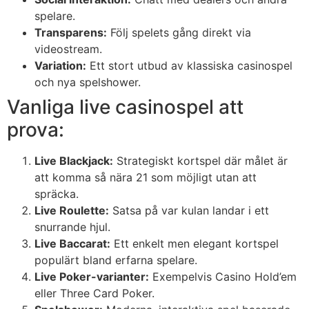
spelare.
Transparens:
Följ spelets gång direkt via
videostream.
Variation:
Ett stort utbud av klassiska casinospel
och nya spelshower.
Vanliga live casinospel att
prova:
Live Blackjack:
Strategiskt kortspel där målet är
att komma så nära 21 som möjligt utan att
spräcka.
Live Roulette:
Satsa på var kulan landar i ett
snurrande hjul.
Live Baccarat:
Ett enkelt men elegant kortspel
populärt bland erfarna spelare.
Live Poker-varianter:
Exempelvis Casino Hold’em
eller Three Card Poker.