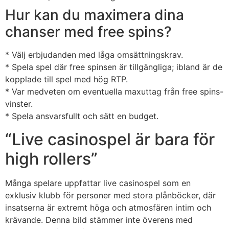
Hur kan du maximera dina
chanser med free spins?
* Välj erbjudanden med låga omsättningskrav.
* Spela spel där free spinsen är tillgängliga; ibland är de
kopplade till spel med hög RTP.
* Var medveten om eventuella maxuttag från free spins-
vinster.
* Spela ansvarsfullt och sätt en budget.
“Live casinospel är bara för
high rollers”
Många spelare uppfattar live casinospel som en
exklusiv klubb för personer med stora plånböcker, där
insatserna är extremt höga och atmosfären intim och
krävande. Denna bild stämmer inte överens med