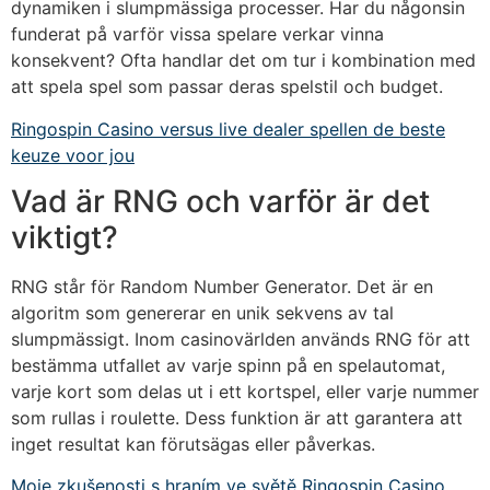
dynamiken i slumpmässiga processer. Har du någonsin
funderat på varför vissa spelare verkar vinna
konsekvent? Ofta handlar det om tur i kombination med
att spela spel som passar deras spelstil och budget.
Ringospin Casino versus live dealer spellen de beste
keuze voor jou
Vad är RNG och varför är det
viktigt?
RNG står för Random Number Generator. Det är en
algoritm som genererar en unik sekvens av tal
slumpmässigt. Inom casinovärlden används RNG för att
bestämma utfallet av varje spinn på en spelautomat,
varje kort som delas ut i ett kortspel, eller varje nummer
som rullas i roulette. Dess funktion är att garantera att
inget resultat kan förutsägas eller påverkas.
Moje zkušenosti s hraním ve světě Ringospin Casino