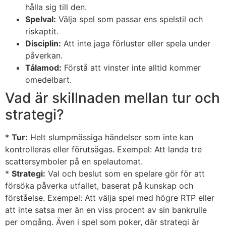
hålla sig till den.
Spelval:
Välja spel som passar ens spelstil och
riskaptit.
Disciplin:
Att inte jaga förluster eller spela under
påverkan.
Tålamod:
Förstå att vinster inte alltid kommer
omedelbart.
Vad är skillnaden mellan tur och
strategi?
*
Tur:
Helt slumpmässiga händelser som inte kan
kontrolleras eller förutsägas. Exempel: Att landa tre
scattersymboler på en spelautomat.
*
Strategi:
Val och beslut som en spelare gör för att
försöka påverka utfallet, baserat på kunskap och
förståelse. Exempel: Att välja spel med högre RTP eller
att inte satsa mer än en viss procent av sin bankrulle
per omgång. Även i spel som poker, där strategi är