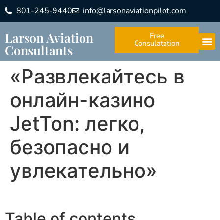
801-245-9440
info@larsonaviationpilot.com
Larson Aviation
Free
Consulatation
Consultants
«Развлекайтесь в
онлайн-казино
JetTon: легко,
безопасно и
увлекательно»
Table of contents