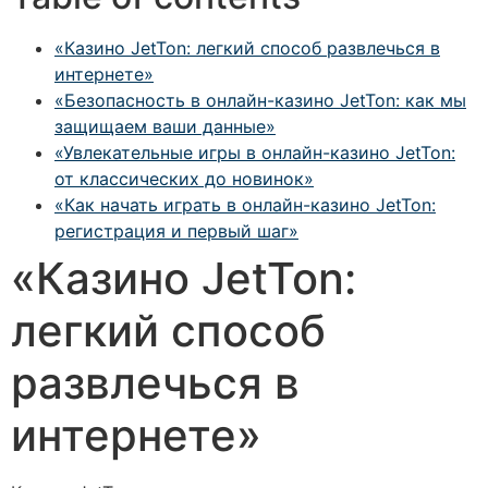
«Казино JetTon: легкий способ развлечься в
интернете»
«Безопасность в онлайн-казино JetTon: как мы
защищаем ваши данные»
«Увлекательные игры в онлайн-казино JetTon:
от классических до новинок»
«Как начать играть в онлайн-казино JetTon:
регистрация и первый шаг»
«Казино JetTon:
легкий способ
развлечься в
интернете»