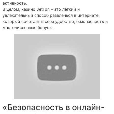
активность.
В целом, казино JetTon – это лёгкий и
увлекательный способ развлечься в интернете,
который сочетает в себе удобство, безопасность и
многочисленные бонусы.
«Безопасность в онлайн-