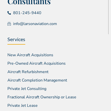
Consultants
801-245-9440
info@larsonaviation.com
Services
New Aircraft Acquisitions
Pre-Owned Aircraft Acquisitions
Aircraft Refurbishment
Aircraft Completion Management
Private Jet Consulting
Fractional Aircraft Ownership or Lease
Private Jet Lease