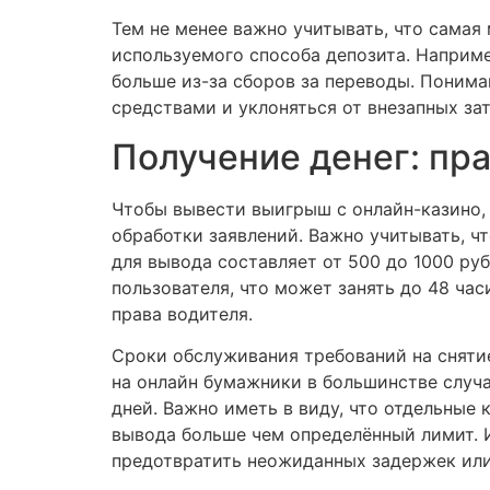
Тем не менее важно учитывать, что самая 
используемого способа депозита. Наприм
больше из-за сборов за переводы. Поним
средствами и уклоняться от внезапных зат
Получение денег: пр
Чтобы вывести выигрыш с онлайн-казино,
обработки заявлений. Важно учитывать, 
для вывода составляет от 500 до 1000 ру
пользователя, что может занять до 48 час
права водителя.
Сроки обслуживания требований на снятие
на онлайн бумажники в большинстве случа
дней. Важно иметь в виду, что отдельные
вывода больше чем определённый лимит. И
предотвратить неожиданных задержек или