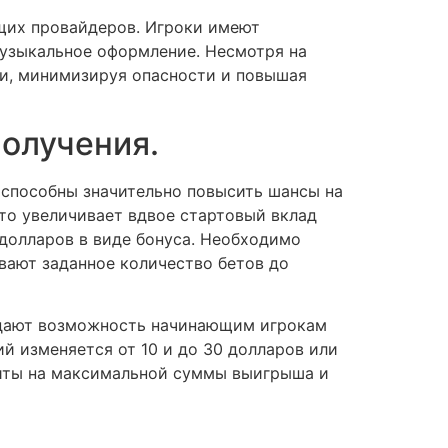
ущих провайдеров. Игроки имеют
 музыкальное оформление. Несмотря на
ги, минимизируя опасности и повышая
получения.
 способны значительно повысить шансы на
то увеличивает вдвое стартовый вклад
 долларов в виде бонуса. Необходимо
вают заданное количество бетов до
 дают возможность начинающим игрокам
й изменяется от 10 и до 30 долларов или
миты на максимальной суммы выигрыша и