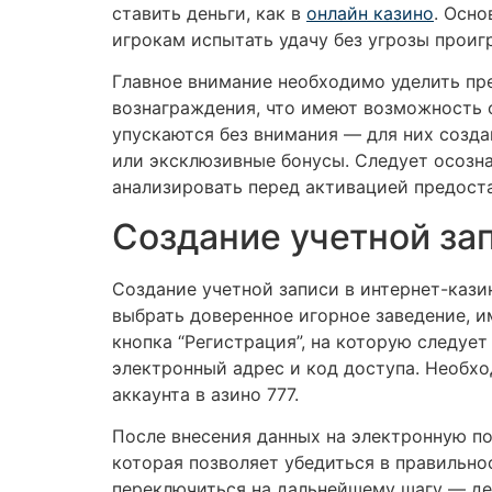
ставить деньги, как в
онлайн казино
. Осн
игрокам испытать удачу без угрозы проиг
Главное внимание необходимо уделить п
вознаграждения, что имеют возможность с
упускаются без внимания — для них созд
или эксклюзивные бонусы. Следует осозна
анализировать перед активацией предост
Создание учетной за
Создание учетной записи в интернет-каз
выбрать доверенное игорное заведение, 
кнопка “Регистрация”, на которую следует
электронный адрес и код доступа. Необхо
аккаунта в азино 777.
После внесения данных на электронную по
которая позволяет убедиться в правильн
переключиться на дальнейшему шагу — деп