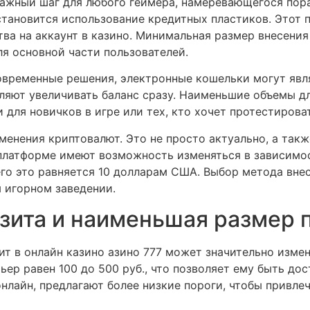
важный шаг для любого геймера, намеревающегося пора
становится использование кредитных пластиков. Этот
а на аккаунт в казино. Минимальная размер внесения 
ля основной части пользователей.
современные решения, электронные кошельки могут явл
ляют увеличивать баланс сразу. Наименьшие объемы д
 для новичков в игре или тех, кто хочет протестирова
менения криптовалют. Это не просто актуально, а так
латформе имеют возможность изменяться в зависимос
его это равняется 10 долларам США. Выбор метода вне
 игорном заведении.
зита и наименьшая размер 
т в онлайн казино азино 777 может значительно изме
ер равен 100 до 500 руб., что позволяет ему быть до
нлайн, предлагают более низкие пороги, чтобы привле