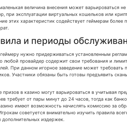
маленькая величина внесения может варьироваться не 
ер, при эксплуатации виртуальных кошельков или кри
ание этих характеристик содействует геймерам более
рат.
авила и периоды обслуживан
 геймеру нужно придерживаться установленным реглам
что любой провайдер содержит свои требования и лими
блей. При данном игорное заведение может требовать
иков. Участники обязаны быть готовы предъявить скан
 призов в казино могут варьироваться в учитывая пре
ев требует от пары минут до 24 часов, тогда как банк
 казино имеют возможность начислять комиссию за обр
грокам советуется внимательно изучить правила всего
 дополнительных издержек.