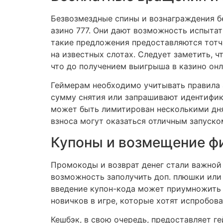
Безвозмездные спины и вознаграждения б
азино 777. Они дают возможность испытат
такие предложения предоставляются тотча
на известных слотах. Следует заметить, 
что до получением выигрыша в казино онл
Геймерам необходимо учитывать правила 
сумму снятия или запрашивают идентифик
может быть лимитирован несколькими дням
взноса могут оказаться отличным запуско
Купоны и возмещение ф
Промокоды и возврат денег стали важной
возможность заполучить доп. плюшки или 
введение купон-кода может приумножить с
новичков в игре, которые хотят испробов
Кешбэк, в свою очередь, предоставляет г