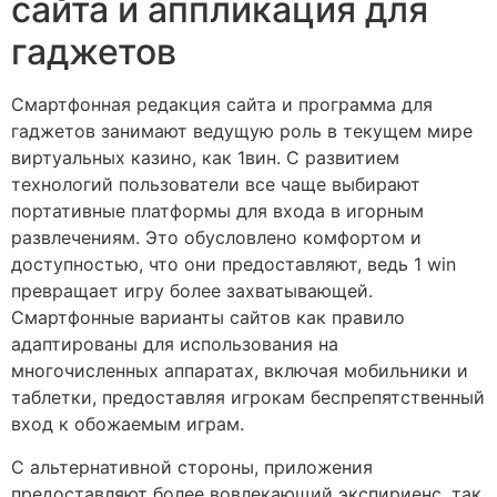
сайта и аппликация для
гаджетов
Смартфонная редакция сайта и программа для
гаджетов занимают ведущую роль в текущем мире
виртуальных казино, как 1вин. С развитием
технологий пользователи все чаще выбирают
портативные платформы для входа в игорным
развлечениям. Это обусловлено комфортом и
доступностью, что они предоставляют, ведь 1 win
превращает игру более захватывающей.
Смартфонные варианты сайтов как правило
адаптированы для использования на
многочисленных аппаратах, включая мобильники и
таблетки, предоставляя игрокам беспрепятственный
вход к обожаемым играм.
С альтернативной стороны, приложения
предоставляют более вовлекающий экспириенс, так