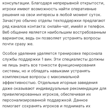
консультации. Благодаря непрерывной открытости,
игроки имеют возможность найти оперативные
решения на свои интересы в любой момент суток.
Зачастую обычно отделы техподдержки предлагают
ряд каналов контакта: онлайн-чат, имейл и телефон.
Веб общение является наибольшим востребованным
вариантом, ведь он позволяет устранять вопросы
почти сразу же.
Особое уделение уделяется тренировке персонала
службы поддержки 1 вин. Эти специалисты должны
не лишь знать все тонкости функционирования
системы, но и обладать навыками устранять
комплексные вопросы с максимальной
эффективностью. Отдельные игорные заведения
даже оказывают индивидуальные рекомендации для
привилегированных игроков, обеспечивая их
персонализированной поддержкой. Данное
помогает сохранять игроков и поднимать их