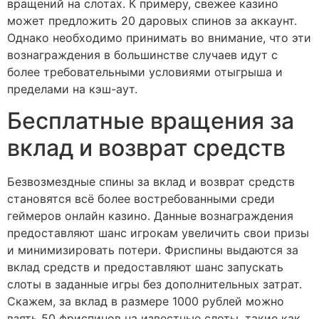
вращений на слотах. К примеру, свежее казино
может предложить 20 даровых спинов за аккаунт.
Однако необходимо принимать во внимание, что эти
вознаграждения в большинстве случаев идут с
более требовательными условиями отыгрыша и
пределами на кэш-аут.
Бесплатные вращения за
вклад и возврат средств
Безвозмездные спины за вклад и возврат средств
становятся всё более востребованными среди
геймеров онлайн казино. Данные вознаграждения
предоставляют шанс игрокам увеличить свои призы
и минимизировать потери. Фриспины выдаются за
вклад средств и предоставляют шанс запускать
слоты в заданные игры без дополнительных затрат.
Скажем, за вклад в размере 1000 рублей можно
взять 50 фриспинов на известные слоты, такие как