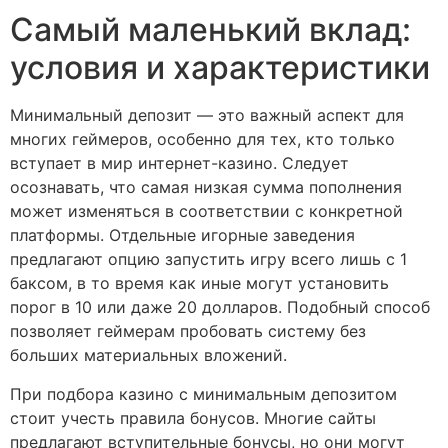
Самый маленький вклад:
условия и характеристики
Минимальный депозит — это важный аспект для
многих геймеров, особенно для тех, кто только
вступает в мир интернет-казино. Следует
осознавать, что самая низкая сумма пополнения
может изменяться в соответствии с конкретной
платформы. Отдельные игорные заведения
предлагают опцию запустить игру всего лишь с 1
баксом, в то время как иные могут установить
порог в 10 или даже 20 долларов. Подобный способ
позволяет геймерам пробовать систему без
больших материальных вложений.
При подбора казино с минимальным депозитом
стоит учесть правила бонусов. Многие сайты
предлагают вступительные бонусы, но они могут