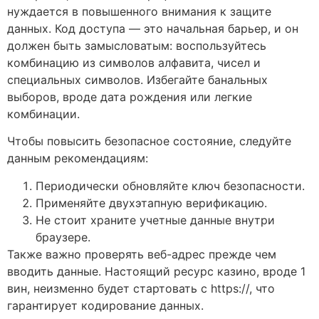
нуждается в повышенного внимания к защите
данных. Код доступа — это начальная барьер, и он
должен быть замысловатым: воспользуйтесь
комбинацию из символов алфавита, чисел и
специальных символов. Избегайте банальных
выборов, вроде дата рождения или легкие
комбинации.
Чтобы повысить безопасное состояние, следуйте
данным рекомендациям:
Периодически обновляйте ключ безопасности.
Применяйте двухэтапную верификацию.
Не стоит храните учетные данные внутри
браузере.
Также важно проверять веб-адрес прежде чем
вводить данные. Настоящий ресурс казино, вроде 1
вин, неизменно будет стартовать с https://, что
гарантирует кодирование данных.