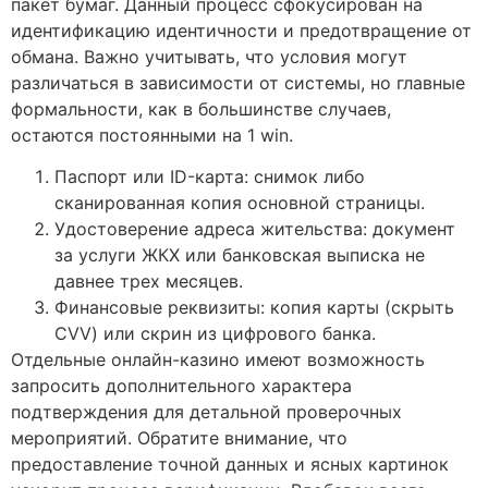
пакет бумаг. Данный процесс сфокусирован на
идентификацию идентичности и предотвращение от
обмана. Важно учитывать, что условия могут
различаться в зависимости от системы, но главные
формальности, как в большинстве случаев,
остаются постоянными на 1 win.
Паспорт или ID-карта: снимок либо
сканированная копия основной страницы.
Удостоверение адреса жительства: документ
за услуги ЖКХ или банковская выписка не
давнее трех месяцев.
Финансовые реквизиты: копия карты (скрыть
CVV) или скрин из цифрового банка.
Отдельные онлайн-казино имеют возможность
запросить дополнительного характера
подтверждения для детальной проверочных
мероприятий. Обратите внимание, что
предоставление точной данных и ясных картинок