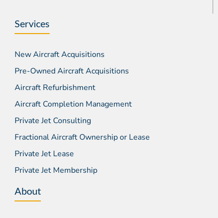
Services
New Aircraft Acquisitions
Pre-Owned Aircraft Acquisitions
Aircraft Refurbishment
Aircraft Completion Management
Private Jet Consulting
Fractional Aircraft Ownership or Lease
Private Jet Lease
Private Jet Membership
About