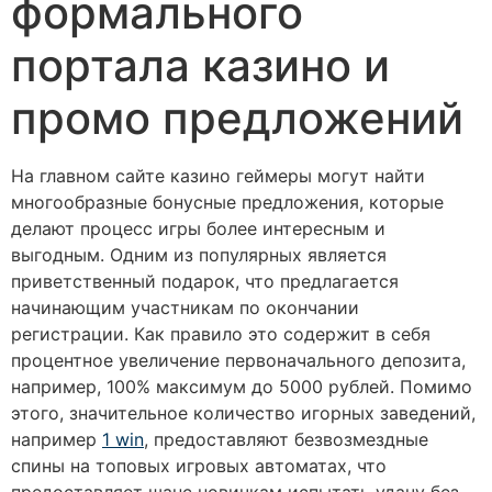
формального
портала казино и
промо предложений
На главном сайте казино геймеры могут найти
многообразные бонусные предложения, которые
делают процесс игры более интересным и
выгодным. Одним из популярных является
приветственный подарок, что предлагается
начинающим участникам по окончании
регистрации. Как правило это содержит в себя
процентное увеличение первоначального депозита,
например, 100% максимум до 5000 рублей. Помимо
этого, значительное количество игорных заведений,
например
1 win
, предоставляют безвозмездные
спины на топовых игровых автоматах, что