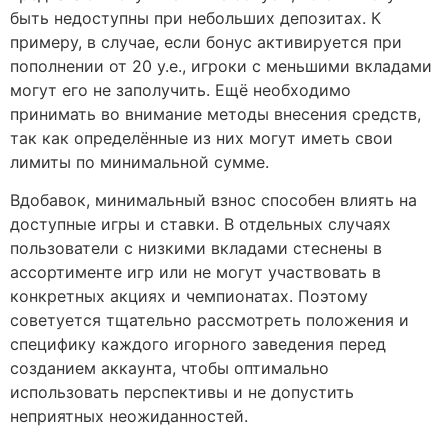
быть недоступны при небольших депозитах. К
примеру, в случае, если бонус активируется при
пополнении от 20 у.е., игроки с меньшими вкладами
могут его не заполучить. Ещё необходимо
принимать во внимание методы внесения средств,
так как определённые из них могут иметь свои
лимиты по минимальной сумме.
Вдобавок, минимальный взнос способен влиять на
доступные игры и ставки. В отдельных случаях
пользователи с низкими вкладами стеснены в
ассортименте игр или не могут участвовать в
конкретных акциях и чемпионатах. Поэтому
советуется тщательно рассмотреть положения и
специфику каждого игорного заведения перед
созданием аккаунта, чтобы оптимально
использовать перспективы и не допустить
неприятных неожиданностей.