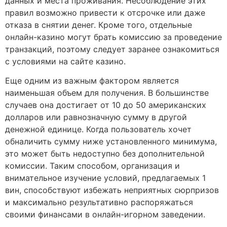
данных и места проживания. Несоблюдение этих
правил возможно привести к отсрочке или даже
отказа в снятии денег. Кроме того, отдельные
онлайн-казино могут брать комиссию за проведение
транзакций, поэтому следует заранее ознакомиться
с условиями на сайте казино.
Еще одним из важным фактором является
наименьшая объем для получения. В большинстве
случаев она достигает от 10 до 50 американских
долларов или равнозначную сумму в другой
денежной единице. Когда пользователь хочет
обналичить сумму ниже установленного минимума,
это может быть недоступно без дополнительной
комиссии. Таким способом, организация и
внимательное изучение условий, предлагаемых 1
вин, способствуют избежать неприятных сюрпризов
и максимально результативно распоряжаться
своими финансами в онлайн-игорном заведении.