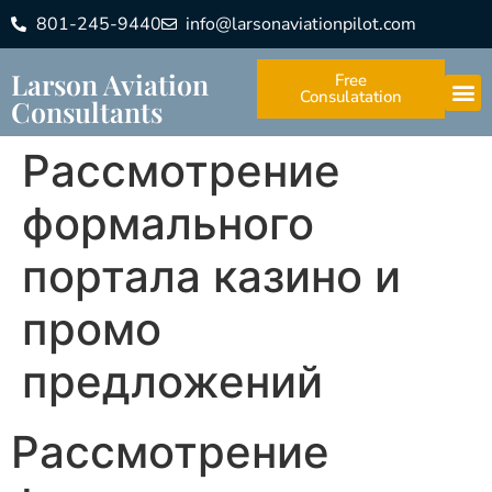
801-245-9440
info@larsonaviationpilot.com
Larson Aviation
Free
Consulatation
Consultants
Рассмотрение
формального
портала казино и
промо
предложений
Рассмотрение