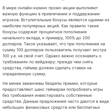
В мире онлайн-казино промо-акции выполняют
важную функцию в привлечении и поддержании
игроков. Вступительные бонусы являются одними из
наиболее популярных акций. Как правило такие
бонусы содержат процентное пополнение
начального вклада, к примеру, 100% до 200
долларов. Такое указывает, что при пополнении на
сумму 100 долларов пользователь получает экстра
100 у.е. на свой счет. Однако важно осознавать о
требованиях по вейджеру: прежде чем снять
средства, геймер должен сделать ставки на
определенную сумму.
Не менее заманчивы бездепы премии, которые
предоставляют шанс геймерам попробовать игры
без требования инвестировать собственные
средства. Данные предложения часто даются в виде
небольших финансовых средств или бесплатных