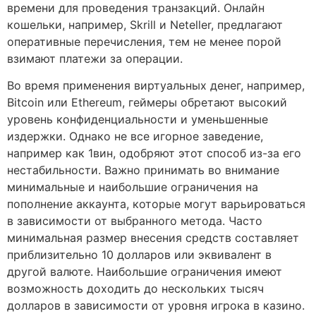
времени для проведения транзакций. Онлайн
кошельки, например, Skrill и Neteller, предлагают
оперативные перечисления, тем не менее порой
взимают платежи за операции.
Во время применения виртуальных денег, например,
Bitcoin или Ethereum, геймеры обретают высокий
уровень конфиденциальности и уменьшенные
издержки. Однако не все игорное заведение,
например как 1вин, одобряют этот способ из-за его
нестабильности. Важно принимать во внимание
минимальные и наибольшие ограничения на
пополнение аккаунта, которые могут варьироваться
в зависимости от выбранного метода. Часто
минимальная размер внесения средств составляет
приблизительно 10 долларов или эквивалент в
другой валюте. Наибольшие ограничения имеют
возможность доходить до нескольких тысяч
долларов в зависимости от уровня игрока в казино.