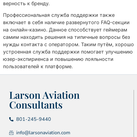
верность к бренду.
Профессиональная служба поддержки также
включает в себя наличие развернутого FAQ-секции
на онлайн-казино. Данное способствует геймерам
самим находить решения на типичные вопросы без
нужды контакта с оператором. Таким путём, хорошо
устроенная служба поддержки помогает улучшению
юзер-экспириенса и повышению лояльности
пользователей к платформе.
Larson Aviation
Consultants
801-245-9440
info@larsonaviation.com