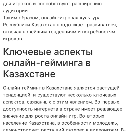
для игроков и способствуют расширению
аудитории.
Таким образом, онлайн-игровая культура
Республики Казахстан продолжает развиваться,
отвечая новейшим тенденциям и потребностям
игроков.
Ключевые аспекты
онлайн-гейминга в
Казахстане
Онлайн-гейминг в Казахстане является растущей
тенденцией, и существуют несколько ключевых
аспектов, связанных с этим явлением. Во-первых,
доступность интернета в стране имеет решающее
значение для роста онлайн-игр. Во-вторых,
население Казахстана, в особенности молодежь,
демонстрирует растущий интерес к видеоиграм. В-