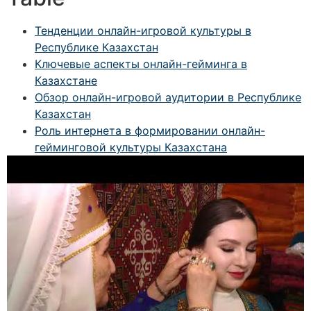
Тенденции онлайн-игровой культуры в
Республике Казахстан
Ключевые аспекты онлайн-гейминга в
Казахстане
Обзор онлайн-игровой аудитории в Республике
Казахстан
Роль интернета в формировании онлайн-
гейминговой культуры Казахстана