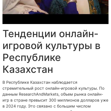
Тенденции онлайн-
игровой культуры в
Республике
Казахстан
В Республике Казахстан наблюдается
стремительный рост онлайн-игровой культуры. По
данным ResearchAndMarkets, объем рынка онлайн-
игр в стране превысит 300 миллионов долларов уже
в 2024 году. Это связано с большим числом