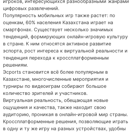
игроков, интересующихся разнообразными жанрами
цифровых развлечений.
Популярность мобильных игр также растет: по
оценкам, 60% населения Казахстана играет на
смартфонах. Существует несколько значимых
тенденций, формирующих онлайн-игровую культуру
в стране. К ним относятся активное развитие
эспорта, рост интереса к виртуальной реальности и
тенденция перехода к кроссплатформенным
решениям.
Эсports становится всё более популярным в
Казахстане, многочисленные мероприятия и
турниры по видеоиграм собирают большое
количество зрителей и участников.
Виртуальная реальность, обещающая новые
ощущения и качества, также находит свою
аудиторию, проникая в онлайн-игровой мир страны.
Кроссплатформенные решения, позволяющие играть
в одну и ту же игру на разных устройствах, удобны