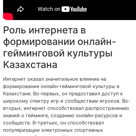
Роль интернета в
формировании онлайн-
гейминговой культуры
Казахстана
Интернет оказал значительное влияние на
формирование онлайн-гейминговой культуры в
Казахстане. Во-первых, он предоставил доступ к
широкому спектру игр и сообществам игроков. Во-
вторых, интернет способствовал распространению
знаний о гейминге, созданию онлайн-ресурсов и
сообществ. В-третьих, он способствовал
популяризации электронных спортивных