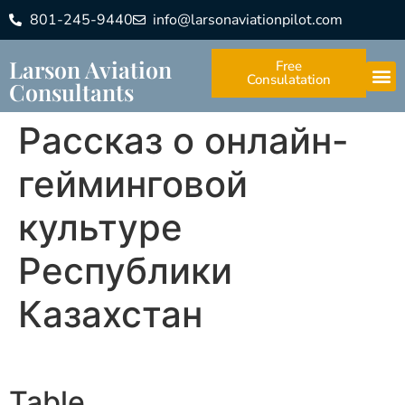
801-245-9440
info@larsonaviationpilot.com
Larson Aviation
Free
Consulatation
Consultants
Рассказ о онлайн-
гейминговой
культуре
Республики
Казахстан
Table