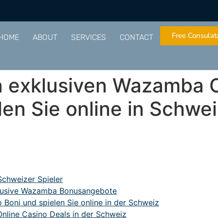
Free Consulat
HOME
ABOUT
SERVICES
CONTACT
on exklusiven Wazamba 
en Sie online in Schwe
Schweizer Spieler
xklusive Wazamba Bonusangebote
Boni und spielen Sie online in der Schweiz
line Casino Deals in der Schweiz