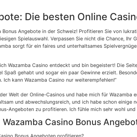
e: Die besten Online Casino
onus Angebote in der Schweiz! Profitieren Sie von lukrat
riesigen Spielauswahl. Verpassen Sie nicht die Chance, Ih
mba sorgt für ein faires und unterhaltsames Spielvergnügen
zlich Wazamba Casino entdeckt und bin begeistert! Die Seite 
el Spaß gehabt und sogar ein paar Gewinne erzielt. Besonde
nn. Ich kann Wazamba Casino nur weiterempfehlen!”
in der Welt der Online-Casinos und habe mich für Wazamba e
rhaltsam und abwechslungsreich, und ich habe schon einige
nus-Angeboten zu profitieren. Ich fühle mich sehr wohl und w
zu Wazamba Casino Bonus Angebot
asino Bonus Angeboten profitieren?