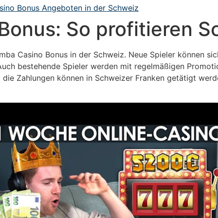
sino Bonus Angeboten in der Schweiz
nus: So profitieren Sc
ba Casino Bonus in der Schweiz. Neue Spieler können sich
 Auch bestehende Spieler werden mit regelmäßigen Promoti
die Zahlungen können in Schweizer Franken getätigt werden