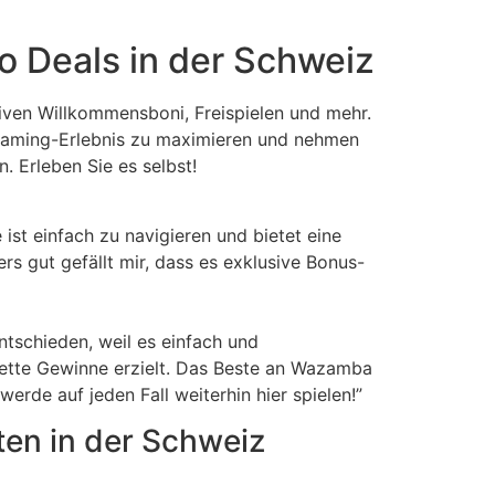
 Deals in der Schweiz
iven Willkommensboni, Freispielen und mehr.
r Gaming-Erlebnis zu maximieren und nehmen
. Erleben Sie es selbst!
ist einfach zu navigieren und bietet eine
rs gut gefällt mir, dass es exklusive Bonus-
ntschieden, weil es einfach und
 nette Gewinne erzielt. Das Beste an Wazamba
erde auf jeden Fall weiterhin hier spielen!”
en in der Schweiz