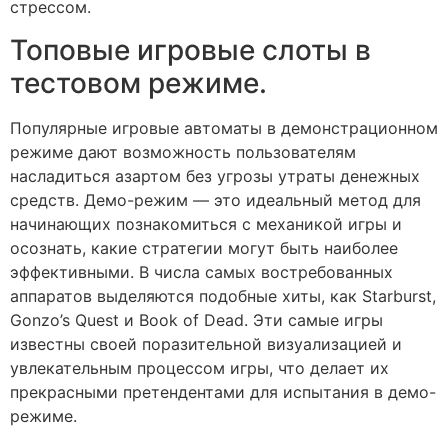
стрессом.
Топовые игровые слоты в
тестовом режиме.
Популярные игровые автоматы в демонстрационном
режиме дают возможность пользователям
насладиться азартом без угрозы утраты денежных
средств. Демо-режим — это идеальный метод для
начинающих познакомиться с механикой игры и
осознать, какие стратегии могут быть наиболее
эффективными. В числа самых востребованных
аппаратов выделяются подобные хиты, как Starburst,
Gonzo’s Quest и Book of Dead. Эти самые игры
известны своей поразительной визуализацией и
увлекательным процессом игры, что делает их
прекрасными претендентами для испытания в демо-
режиме.