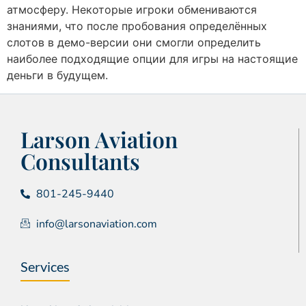
атмосферу. Некоторые игроки обмениваются
знаниями, что после пробования определённых
слотов в демо-версии они смогли определить
наиболее подходящие опции для игры на настоящие
деньги в будущем.
Larson Aviation
Consultants
801-245-9440
info@larsonaviation.com
Services