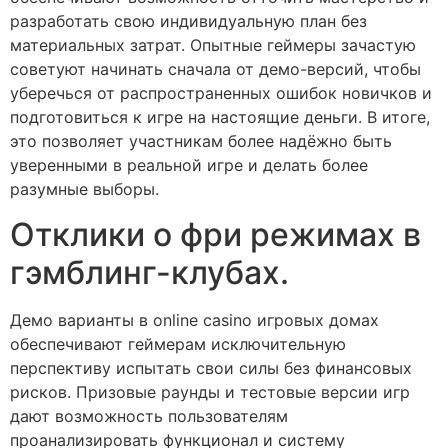
разработать свою индивидуальную план без
материальных затрат. Опытные геймеры зачастую
советуют начинать сначала от демо-версий, чтобы
уберечься от распространенных ошибок новичков и
подготовиться к игре на настоящие деньги. В итоге,
это позволяет участникам более надёжно быть
уверенными в реальной игре и делать более
разумные выборы.
Отклики о фри режимах в
гэмблинг-клубах.
Демо варианты в online casino игровых домах
обеспечивают геймерам исключительную
перспективу испытать свои силы без финансовых
рисков. Призовые раунды и тестовые версии игр
дают возможность пользователям
проанализировать функционал и систему