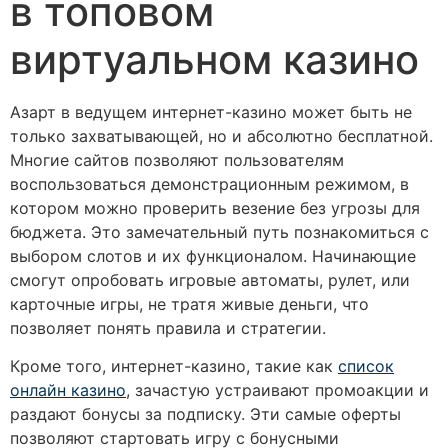
в топовом
виртуальном казино
Азарт в ведущем интернет-казино может быть не
только захватывающей, но и абсолютно бесплатной.
Многие сайтов позволяют пользователям
воспользоваться демонстрационным режимом, в
котором можно проверить везение без угрозы для
бюджета. Это замечательный путь познакомиться с
выбором слотов и их функционалом. Начинающие
смогут опробовать игровые автоматы, рулет, или
карточные игры, не тратя живые деньги, что
позволяет понять правила и стратегии.
Кроме того, интернет-казино, такие как
список
онлайн казино
, зачастую устраивают промоакции и
раздают бонусы за подписку. Эти самые оферты
позволяют стартовать игру с бонусными