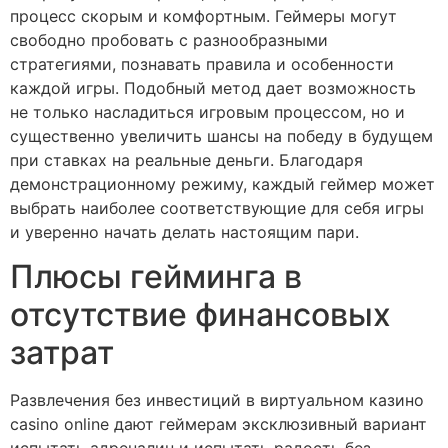
процесс скорым и комфортным. Геймеры могут
свободно пробовать с разнообразными
стратегиями, познавать правила и особенности
каждой игры. Подобный метод дает возможность
не только насладиться игровым процессом, но и
существенно увеличить шансы на победу в будущем
при ставках на реальные деньги. Благодаря
демонстрационному режиму, каждый геймер может
выбрать наиболее соответствующие для себя игры
и уверенно начать делать настоящим пари.
Плюсы гейминга в
отсутствие финансовых
затрат
Развлечения без инвестиций в виртуальном казино
casino online дают геймерам эксклюзивный вариант