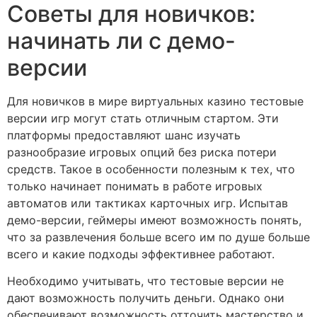
Советы для новичков:
начинать ли с демо-
версии
Для новичков в мире виртуальных казино тестовые
версии игр могут стать отличным стартом. Эти
платформы предоставляют шанс изучать
разнообразие игровых опций без риска потери
средств. Такое в особенности полезным к тех, что
только начинает понимать в работе игровых
автоматов или тактиках карточных игр. Испытав
демо-версии, геймеры имеют возможность понять,
что за развлечения больше всего им по душе больше
всего и какие подходы эффективнее работают.
Необходимо учитывать, что тестовые версии не
дают возможность получить деньги. Однако они
обеспечивают возможность отточить мастерство и