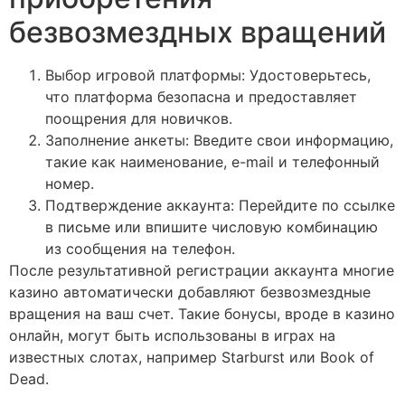
безвозмездных вращений
Выбор игровой платформы: Удостоверьтесь,
что платформа безопасна и предоставляет
поощрения для новичков.
Заполнение анкеты: Введите свои информацию,
такие как наименование, e-mail и телефонный
номер.
Подтверждение аккаунта: Перейдите по ссылке
в письме или впишите числовую комбинацию
из сообщения на телефон.
После результативной регистрации аккаунта многие
казино автоматически добавляют безвозмездные
вращения на ваш счет. Такие бонусы, вроде в казино
онлайн, могут быть использованы в играх на
известных слотах, например Starburst или Book of
Dead.