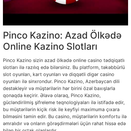
Pinco Kazino: Azad Ölkədə
Online Kazino Slotları
Pinco Kazino sizin azad ölkədə online casino tədqiqatlı
slotları ilə razılıq edə bilərsiniz. Bu platform, təkəbbürlü
slot oyunları, kart oyunları və diqqətli digər casino
oyunları ilə sinxrondur. Pinco Kazino, Azerbaycan dili
destəkleyir və müştərilərin hər birini özəl baxışlarla
qonaqda keçirir. Əlavə olaraq, Pinco Kazino,
gücləndirilmiş şifreleme teqnologiyaları ilə istifadə edir,
bu müştərilərin kiçik risk ile keyfiyi maximuma çıxara
bilməsini təmin edir. Bu casino, müştərilərin komfortu ilə
əmralıdır və onların görəşdirmələri üçün rahat hissə edə
bilən bir ortak olanlardır.