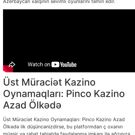
Azerbaycan xalqının sevimli oyunlarını təmin edir.
Üst Müraciət Kazino
Oynamaqları: Pinco Kazino
Azad Ölkədə
Üst Müraciət Kazino Oynamaqları: Pinco Kazino Azad
Ölkədə ilk düşüncənizdirse, bu platformdan ç oxanın
müasir və rahat təbiətdə faydalanma imkanı ilə ağzınıza