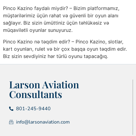
Pinco Kazino faydalı miydir? – Bizim platformamız,
müştərilərimiz üçün rahat və güvenli bir oyun alanı
sağlayır. Biz sizin ümüttiniz üçün təhlükəsiz və
müqavilətli oyunlar sunuyuruz.
Pinco Kazino nə təqdim edir? – Pinco Kazino, slotlar,
kart oyunları, rulet və bir çox başqa oyun təqdim edir.
Biz sizin sevdiyiniz hər türlü oyunu tapacağıq.
Larson Aviation
Consultants
801-245-9440
info@larsonaviation.com