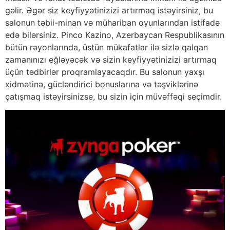
gəlir. Əgər siz keyfiyyətinizizi artırmaq istəyirsiniz, bu
salonun təbii-minan və mühariban oyunlarından istifadə
edə bilərsiniz. Pinco Kazino, Azerbaycan Respublikasının
bütün rəyonlarında, üstün mükafatlar ilə sizlə qalqan
zamanınızı eğləyəcək və sizin keyfiyyətinizizi artırmaq
üçün tədbirlər proqramlayacaqdır. Bu salonun yaxşı
xidmətinə, gücləndirici bonuslarına və təşviklərinə
çatışmaq istəyirsinizse, bu sizin için müvəffəqi seçimdir.