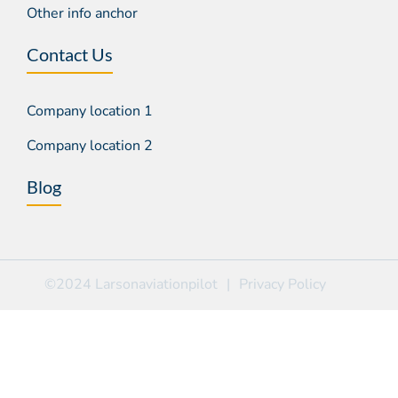
Other info anchor
Contact Us
Company location 1
Company location 2
Blog
©2024 Larsonaviationpilot
|
Privacy Policy