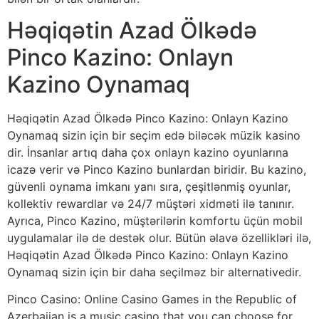
Həqiqətin Azad Ölkədə
Pinco Kazino: Onlayn
Kazino Oynamaq
Həqiqətin Azad Ölkədə Pinco Kazino: Onlayn Kazino
Oynamaq sizin için bir seçim edə biləcək müzik kasino
dir. İnsanlar artıq daha çox onlayn kazino oyunlarına
icazə verir və Pinco Kazino bunlardan biridir. Bu kazino,
güvenli oynama imkanı yanı sıra, çeşitlənmiş oyunlar,
kollektiv rewardlar və 24/7 müştəri xidməti ilə tanınır.
Ayrıca, Pinco Kazino, müştərilərin komfortu üçün mobil
uygulamalar ilə de destək olur. Bütün əlavə özellikləri ilə,
Həqiqətin Azad Ölkədə Pinco Kazino: Onlayn Kazino
Oynamaq sizin için bir daha seçilməz bir alternativedir.
Pinco Casino: Online Casino Games in the Republic of
Azerbaijan is a music casino that you can choose for