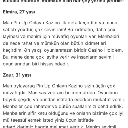
istifadə edərkən, mümkün olan hər şey yerinə yetirilir!
Elmira, 27 yası
Mən Pin Up Onlayn Kazino ilk defə keçirdim və mənə
səbəb yoxdur, çox sevinirəm! Bu xidmətin, daha çox
layihəsi və mənim için müvafiq oyunları var. Mənbələri
də necə rahat və mümkün olan bütün xidmətləri
keçirdim. Ən yaxşı oyunlarımızın biridir Casino Hold’em.
Bu, mənə daha çox layihə verir və insanların sevimli
oyunlarından biri hissəsindədir.
Zaur, 31 yası
Mən oylayaraq Pin Up Onlayn Kazino sizin üçün çox
müvafiqdır. Mən səs verirəm bu xidmətdən. Oyunların
böyük çeşidi, və bundan istifadə edərkən mükafat verilir.
Mənbələr çox rahatdır və bütün suallarımızı cəhd edirik.
Mənbələrin sifir xətu olduğunu və onların bizimlə çox iyi
mü təəssüf etmək istədiyiniz üçün istifadə
edərdiklərimiz haqda məlumat veririk. Mənim sevimli