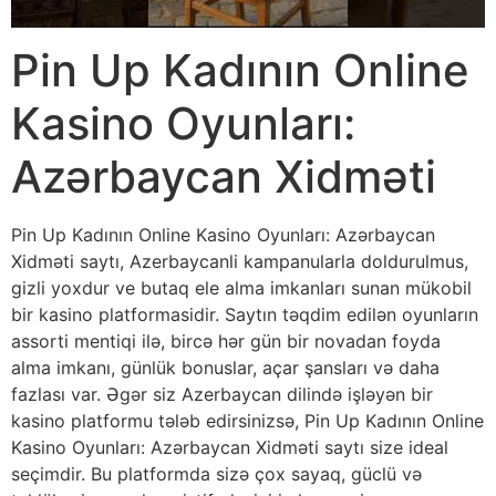
Pin Up Kadının Online
Kasino Oyunları:
Azərbaycan Xidməti
Pin Up Kadının Online Kasino Oyunları: Azərbaycan
Xidməti saytı, Azerbaycanli kampanularla doldurulmus,
gizli yoxdur ve butaq ele alma imkanları sunan mükobil
bir kasino platformasidir. Saytın təqdim edilən oyunların
assorti mentiqi ilə, bircə hər gün bir novadan foyda
alma imkanı, günlük bonuslar, açar şansları və daha
fazlası var. Əgər siz Azerbaycan dilində işləyən bir
kasino platformu tələb edirsinizsə, Pin Up Kadının Online
Kasino Oyunları: Azərbaycan Xidməti saytı size ideal
seçimdir. Bu platformda sizə çox sayaq, güclü və