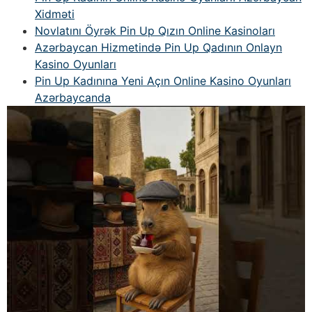
Xidməti
Novlatını Öyrək Pin Up Qızın Online Kasinoları
Azərbaycan Hizmetində Pin Up Qadının Onlayn
Kasino Oyunları
Pin Up Kadınına Yeni Açın Online Kasino Oyunları
Azərbaycanda