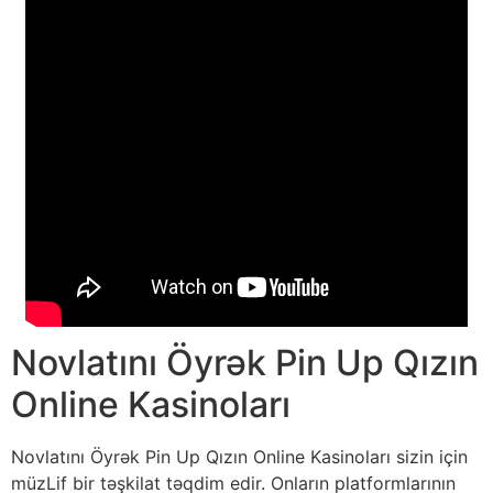
Novlatını Öyrək Pin Up Qızın
Online Kasinoları
Novlatını Öyrək Pin Up Qızın Online Kasinoları sizin için
müzLif bir təşkilat təqdim edir. Onların platformlarının