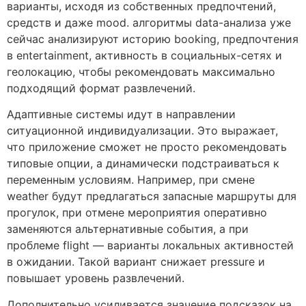
варианты, исходя из собственных предпочтений,
средств и даже mood. алгоритмы data-анализа уже
сейчас анализируют историю booking, предпочтения
в entertainment, активность в социальных-сетях и
геолокацию, чтобы рекомендовать максимально
подходящий формат развлечений.
Адаптивные системы идут в направлении
ситуационной индивидуализации. Это выражает,
что приложение сможет не просто рекомендовать
типовые опции, а динамически подстраиваться к
переменным условиям. Например, при смене
weather будут предлагаться запасные маршруты для
прогулок, при отмене мероприятия оперативно
заменяются альтернативные события, а при
проблеме flight — варианты локальных активностей
в ожидании. Такой вариант снижает pressure и
повышает уровень развлечений.
Дополнительно усиливается значение подсказок на