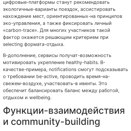
цифровые-платформы станут рекомендовать
экологичные-варианты поездок, ассистировать
нахождение мест, ориентированных-на принципов
эко-управления, а также фиксировать личный
«carbon-trace». Для многих участников такой
фактор окажется решающим критерием при
selecting формата-отдыха.
В-дополнение, сервисы получат-возможность
мотивировать укрепление healthy-habits. В-
качестве-примера, notifications смогут подсказывать
о требовании be-active, проводить время-на-
свежем-воздухе, участвовать-в ивенты. Это
обеспечит балансировать баланс между работой,
отдыхом и wellbeing.
Функции-взаимодействия
и community-building