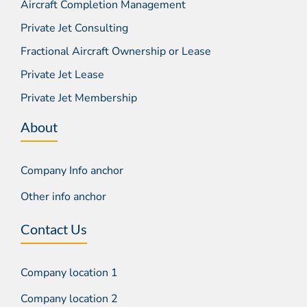
Aircraft Completion Management
Private Jet Consulting
Fractional Aircraft Ownership or Lease
Private Jet Lease
Private Jet Membership
About
Company Info anchor
Other info anchor
Contact Us
Company location 1
Company location 2