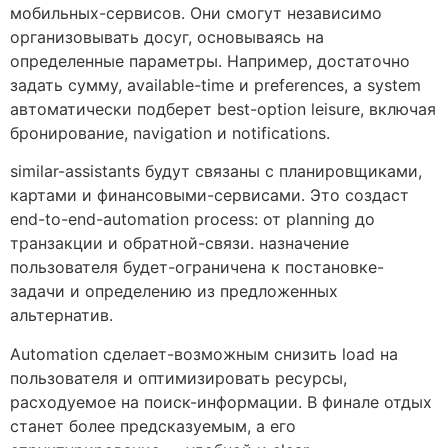
мобильных-сервисов. Они смогут независимо
организовывать досуг, основываясь на
определенные параметры. Например, достаточно
задать сумму, available-time и preferences, а system
автоматически подберет best-option leisure, включая
бронирование, navigation и notifications.
similar-assistants будут связаны с планировщиками,
картами и финансовыми-сервисами. Это создаст
end-to-end-automation process: от planning до
транзакции и обратной-связи. назначение
пользователя будет-ограничена к постановке-
задачи и определению из предложенных
альтернатив.
Automation сделает-возможным снизить load на
пользователя и оптимизировать ресурсы,
расходуемое на поиск-информации. В финале отдых
станет более предсказуемым, а его