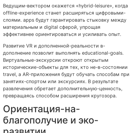
Ведущим-вектором окажется «hybrid-leisure», когда
offline-experience станет расширяться цифровыми-
слоями. apps будут гарантировать стыковку между
материальным и digital сферой, упрощая
эффективнее ориентироваться и усиливать опыт.
Развитие VR и дополненной-реальности в-
дополнение позволит выполнять educational-goals.
Виртуальные-экскурсии откроют открытым
исторические-объекты для тех, кто не-в-состоянии
travel, а AR-приложения будут обучать способам при
занятиях-спортом или экскурсиях. В результате
развлечения обретает дополнительную-ценность,
превращаясь способом расширения кругозора.
Ориентация-на-
благополучие и эко-
развитии