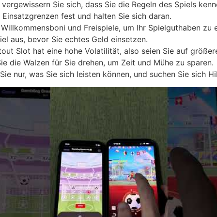
, vergewissern Sie sich, dass Sie die Regeln des Spiels kenn
re Einsatzgrenzen fest und halten Sie sich daran.
 Willkommensboni und Freispiele, um Ihr Spielguthaben zu 
iel aus, bevor Sie echtes Geld einsetzen.
otout Slot hat eine hohe Volatilität, also seien Sie auf grö
Sie die Walzen für Sie drehen, um Zeit und Mühe zu sparen.
ie nur, was Sie sich leisten können, und suchen Sie sich H