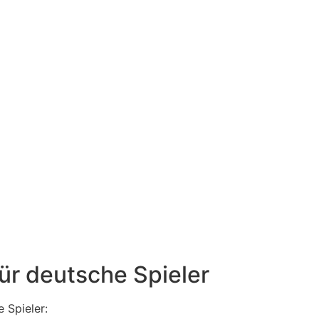
für deutsche Spieler
 Spieler: