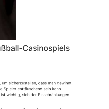
ußball-Casinospiels
t, um sicherzustellen, dass man gewinnt.
e Spieler enttäuschend sein kann.
 ist wichtig, sich der Einschränkungen