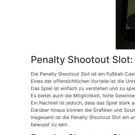
Penalty Shootout Slot:
Die Penalty Shootout Slot ist ein Fußball-Casi
Eines der offensichtlichen Vorteile ist die Unt
Das Spiel ist einfach zu verstehen und zu spi
Es bietet auch die Möglichkeit, hohe Gewinne 
Ein Nachteil ist jedoch, dass das Spiel stark
Darüber hinaus können die Grafiken und Sound
Insgesamt ist die Penalty Shootout Slot ein u
bewusst zu sein.