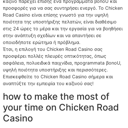
καζίνο παρέχει επίσης ένα προγράμματα βonoU και
προσφορές για να σας συντηρήσει ενεργό. Το Chicken
Road Casino είναι επίσης γνωστό για την υψηλή
ποιότητα της υποστήριξης πελατών, είναι διαθέσιμο
στις 24 ώρες το μέρα και την εργασία για να βοηθήσει
στην ανάπτυξη σχεδίων και να απαντήσει σε
οποιοδήποτε ερώτημα ή πρόβλημα.
Έτσι, η επιλογή του Chicken Road Casino σας
προσφέρει πολλές πλευρές οπτικότητας, όπως
ασφάλεια, πολυειδικά παιχνίδια, προgrammata βonoU,
υψηλή ποιότητα υποστήριξης και περισσότερες.
Επισκεφθείτε το Chicken Road Casino σήμερα και
αναπτύξτε την εμπειρία του καζινού σας!
how to make the most of
your time on Chicken Road
Casino