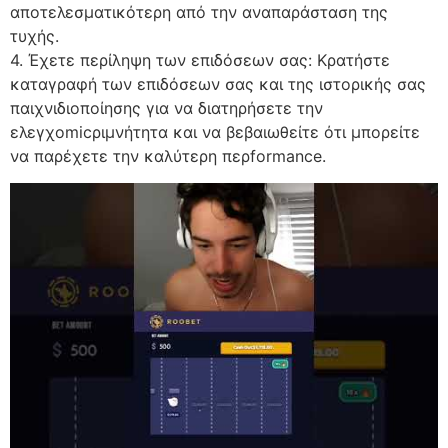
αποτελεσματικότερη από την αναπαράσταση της
τυχής.
4. Έχετε περίληψη των επιδόσεων σας: Κρατήστε
καταγραφή των επιδόσεων σας και της ιστορικής σας
παιχνιδιοποίησης για να διατηρήσετε την
ελεγχomicριμνήτητα και να βεβαιωθείτε ότι μπορείτε
να παρέχετε την καλύτερη περformance.