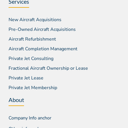
Services
New Aircraft Acquisitions
Pre-Owned Aircraft Acquisitions
Aircraft Refurbishment
Aircraft Completion Management
Private Jet Consulting
Fractional Aircraft Ownership or Lease
Private Jet Lease
Private Jet Membership
About
Company Info anchor