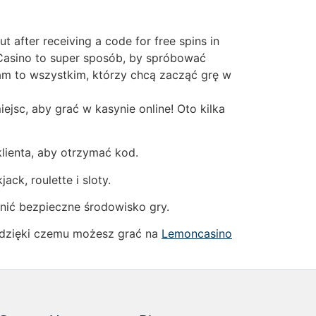
ut after receiving a code for free spins in
 Casino to super sposób, by spróbować
cam to wszystkim, którzy chcą zacząć grę w
sc, aby grać w kasynie online! Oto kilka
lienta, aby otrzymać kod.
ck, roulette i sloty.
nić bezpieczne środowisko gry.
 dzięki czemu możesz grać na
Lemoncasino