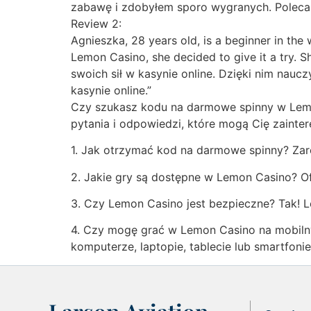
zabawę i zdobyłem sporo wygranych. Polecam 
Review 2:
Agnieszka, 28 years old, is a beginner in the 
Lemon Casino, she decided to give it a try.
swoich sił w kasynie online. Dzięki nim nau
kasynie online.”
Czy szukasz kodu na darmowe spinny w Lemon
pytania i odpowiedzi, które mogą Cię zainte
1. Jak otrzymać kod na darmowe spinny? Zarej
2. Jakie gry są dostępne w Lemon Casino? Ofer
3. Czy Lemon Casino jest bezpieczne? Tak! L
4. Czy mogę grać w Lemon Casino na mobiln
komputerze, laptopie, tablecie lub smartfonie