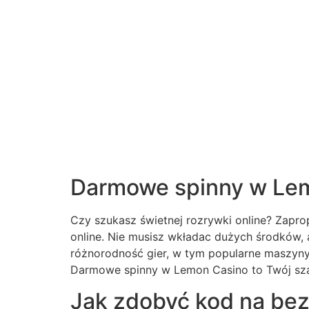
Darmowe spinny w Lemon
Czy szukasz świetnej rozrywki online? Zapr
online. Nie musisz wkładac dużych środków,
różnorodność gier, w tym popularne maszyny s
Darmowe spinny w Lemon Casino to Twój szan
Jak zdobyć kod na be