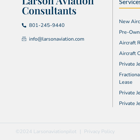
Larson Aviation
Service
Consultants
New Aircr
801-245-9440
Pre-Owne
info@larsonaviation.com
Aircraft
Aircraft
Private J
Fractiona
Lease
Private J
Private 
©2024 Larsonaviationpilot
|
Privacy Policy