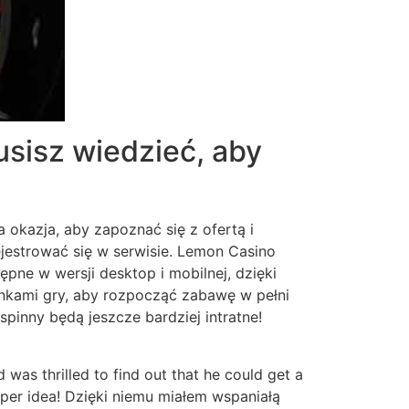
sisz wiedzieć, aby
 okazja, aby zapoznać się z ofertą i
ejestrować się w serwisie. Lemon Casino
ępne w wersji desktop i mobilnej, dzięki
nkami gry, aby rozpocząć zabawę w pełni
pinny będą jeszcze bardziej intratne!
was thrilled to find out that he could get a
uper idea! Dzięki niemu miałem wspaniałą