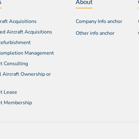
s
About
aft Acquisitions
Company Info anchor
d Aircraft Acquisitions
Other info anchor
 Refurbishment
 Completion Management
et Consulting
l Aircraft Ownership or
et Lease
Jet Membership