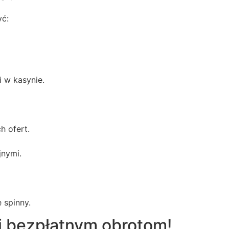
yć:
i w kasynie.
h ofert.
jnymi.
 spinny.
ki bezpłatnym obrotom!