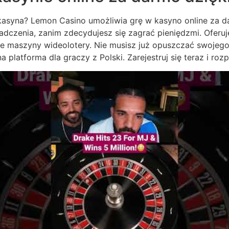
 kasyna? Lemon Casino umożliwia grę w kasyno online za 
adczenia, zanim zdecydujesz się zagrać pieniędzmi. Oferuj
esne maszyny wideolotery. Nie musisz już opuszczać swoje
platforma dla graczy z Polski. Zarejestruj się teraz i roz