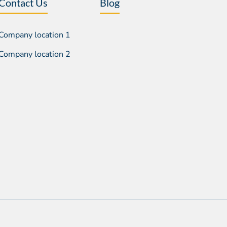
Contact Us
Blog
Company location 1
Company location 2