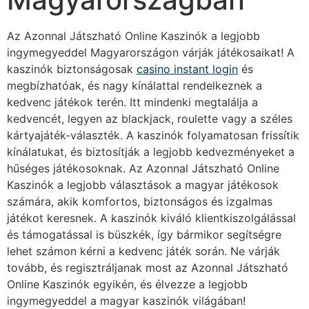
Az Azonnal Játszható Online Kaszinók a legjobb
ingymegyeddel Magyarországon várják játékosaikat! A
kaszinók biztonságosak
casino instant login
és
megbízhatóak, és nagy kínálattal rendelkeznek a
kedvenc játékok terén. Itt mindenki megtalálja a
kedvencét, legyen az blackjack, roulette vagy a széles
kártyajáték-választék. A kaszinók folyamatosan frissítik
kínálatukat, és biztosítják a legjobb kedvezményeket a
hűséges játékosoknak. Az Azonnal Játszható Online
Kaszinók a legjobb választások a magyar játékosok
számára, akik komfortos, biztonságos és izgalmas
játékot keresnek. A kaszinók kiváló klientkiszolgálással
és támogatással is büszkék, így bármikor segítségre
lehet számon kérni a kedvenc játék során. Ne várják
tovább, és regisztráljanak most az Azonnal Játszható
Online Kaszinók egyikén, és élvezze a legjobb
ingymegyeddel a magyar kaszinók világában!