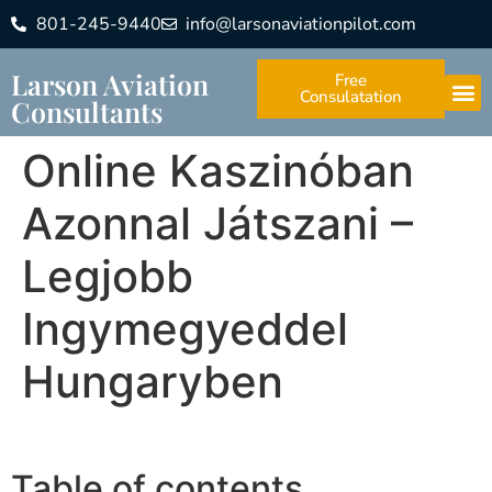
801-245-9440
info@larsonaviationpilot.com
Larson Aviation
Free
Consulatation
Consultants
Online Kaszinóban
Azonnal Játszani –
Legjobb
Ingymegyeddel
Hungaryben
Table of contents