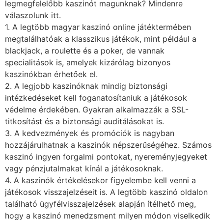
legmegfelelőbb kaszinót magunknak? Mindenre
válaszolunk itt.
1. A legtöbb magyar kaszinó online játéktermében
megtalálhatóak a klasszikus játékok, mint például a
blackjack, a roulette és a poker, de vannak
specialitások is, amelyek kizárólag bizonyos
kaszinókban érhetőek el.
2. A legjobb kaszinóknak mindig biztonsági
intézkedéseket kell foganatosítaniuk a játékosok
védelme érdekében. Gyakran alkalmazzák a SSL-
titkosítást és a biztonsági auditálásokat is.
3. A kedvezmények és promóciók is nagyban
hozzájárulhatnak a kaszinók népszerűségéhez. Számos
kaszinó ingyen forgalmi pontokat, nyereményjegyeket
vagy pénzjutalmakat kínál a játékosoknak.
4. A kaszinók értékelésekor figyelembe kell venni a
játékosok visszajelzéseit is. A legtöbb kaszinó oldalon
található ügyfélvisszajelzések alapján ítélhető meg,
hogy a kaszinó menedzsment milyen módon viselkedik