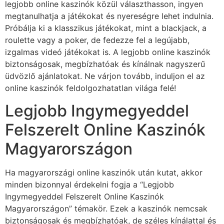
legjobb online kaszinók közül választhasson, ingyen
megtanulhatja a játékokat és nyereségre lehet indulnia.
Próbálja ki a klasszikus játékokat, mint a blackjack, a
roulette vagy a poker, de fedezze fel a legújabb,
izgalmas videó játékokat is. A legjobb online kaszinók
biztonságosak, megbízhatóak és kínálnak nagyszerű
üdvözlő ajánlatokat. Ne várjon tovább, induljon el az
online kaszinók feldolgozhatatlan világa felé!
Legjobb Ingymegyeddel
Felszerelt Online Kaszinók
Magyarországon
Ha magyarországi online kaszinók után kutat, akkor
minden bizonnyal érdekelni fogja a “Legjobb
Ingymegyeddel Felszerelt Online Kaszinók
Magyarországon” témakör. Ezek a kaszinók nemcsak
biztonságosak és megbízhatóak, de széles kínálattal és