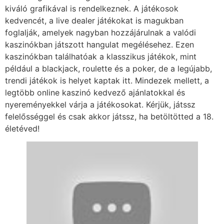
kiváló grafikával is rendelkeznek. A játékosok
kedvencét, a live dealer játékokat is magukban
foglalják, amelyek nagyban hozzájárulnak a valódi
kaszinókban játszott hangulat megélésehez. Ezen
kaszinókban találhatóak a klasszikus játékok, mint
például a blackjack, roulette és a poker, de a legújabb,
trendi játékok is helyet kaptak itt. Mindezek mellett, a
legtöbb online kaszinó kedvező ajánlatokkal és
nyereményekkel várja a játékosokat. Kérjük, játssz
felelősséggel és csak akkor játssz, ha betöltötted a 18.
életéved!