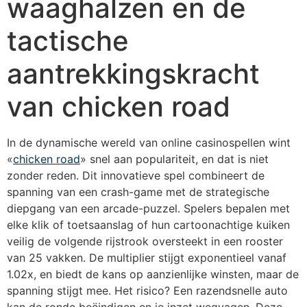
waaghalzen en de
tactische
aantrekkingskracht
van chicken road
In de dynamische wereld van online casinospellen wint
«
chicken road
» snel aan populariteit, en dat is niet
zonder reden. Dit innovatieve spel combineert de
spanning van een crash-game met de strategische
diepgang van een arcade-puzzel. Spelers bepalen met
elke klik of toetsaanslag of hun cartoonachtige kuiken
veilig de volgende rijstrook oversteekt in een rooster
van 25 vakken. De multiplier stijgt exponentieel vanaf
1.02x, en biedt de kans op aanzienlijke winsten, maar de
spanning stijgt mee. Het risico? Een razendsnelle auto