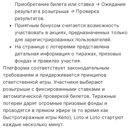
Приобретение билета или ставка → Ожидание
результата розыгрыша → Проверка
результатов.
Приятным бонусом считается возможность
участвовать в акциях, предназначенных только
для зарегистрированных пользователей.
На странице с лотереями представлена
детальная информация о тиражах, призовых
фондах и правилах участия.
Платформа соответствует законодательным
требованиям и придерживается принципов
ответственной игры. Участники выбирают
розыгрыши с фиксированными ставками и
автоматической проверкой билетов. Тиражные
лотереи дарят огромные призовые фонды и
проводятся в прямом эфире (в то время как
быстротиражные игры Keno), Loto и Loto стартуют
каждые несколько минут.