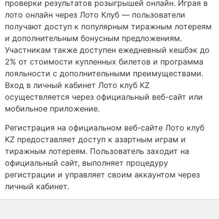
проверки результатов розыгрышей онлайн. Играя в
лото онлайн через Лото Клуб — пользователи
получают доступ к популярным тиражным лотереям
и дополнительным бонусным предложениям.
Участникам также доступен ежедневный кешбэк до
2% от стоимости купленных билетов и программа
лояльности с дополнительными преимуществами.
Вход в личный кабинет Лото клуб KZ
осуществляется через официальный веб-сайт или
мобильное приложение.
Регистрация на официальном веб-сайте Лото клуб
KZ предоставляет доступ к азартным играм и
тиражным лотереям. Пользователь заходит на
официальный сайт, выполняет процедуру
регистрации и управляет своим аккаунтом через
личный кабинет.