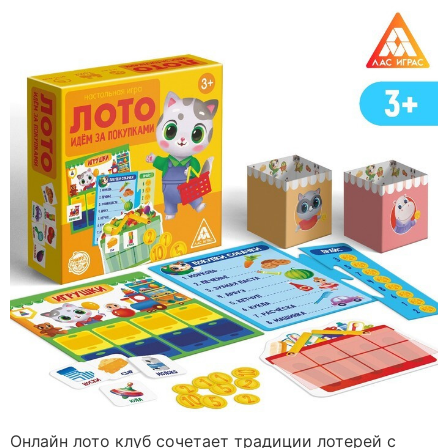
Онлайн лото клуб сочетает традиции лотерей с