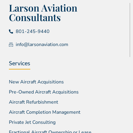
Larson Aviation
Consultants
801-245-9440
info@larsonaviation.com
Services
New Aircraft Acquisitions
Pre-Owned Aircraft Acquisitions
Aircraft Refurbishment
Aircraft Completion Management
Private Jet Consulting
Fractional Aircraft Ownership or Lease