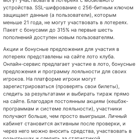
могут участвовать в лотереях с мобильного
устройства. SSL-шифрование с 256-битным ключом
защищает данные (а пользователи), которым
меньше 21 года, не могут участвовать в лотереях.
Пакет с бонусами до 315% на первые шесть
пополнений доступен новым пользователям.
Акции и бонусные предложения для участия в
лотереях представлены на сайте лото клуба.
Онлайн-сервис предлагает участие в лото, бонусные
предложения и программу лояльности для своих
игроков. На платформе игроки могут
зарегистрироваться (проверять свои билеты),
следить за результатами и выбирать тираж прямо
на сайте. Благодаря постоянным акциям (кешбэк-
программам и системе лояльности), участники
получают больше, чем просто выигрыши. Личный
кабинет становится активным после проверки, и
через него можно вносить средства, участвовать в
розыгрышах и следить за статистикой.