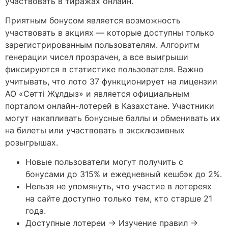
участвовать в тиражах онлайн.
Приятным бонусом является возможность
участвовать в акциях — которые доступны только
зарегистрированным пользователям. Алгоритм
генерации чисел прозрачен, а все выигрыши
фиксируются в статистике пользователя. Важно
учитывать, что лото 37 функционирует на лицензии
АО «Сәтті Жұлдыз» и является официальным
порталом онлайн-лотерей в Казахстане. Участники
могут накапливать бонусные баллы и обменивать их
на билеты или участвовать в эксклюзивных
розыгрышах.
Новые пользователи могут получить с
бонусами до 315% и ежедневный кешбэк до 2%.
Нельзя не упомянуть, что участие в лотереях
на сайте доступно только тем, кто старше 21
года.
Доступные лотереи → Изучение правил →