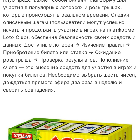
участия в популярных лотереях и розыгрышах,
которые происходят в реальном времени. Следуя
описанным шагам (пользователи могут успешно
начать и продолжить участие в играх на платформе
Loto Club), обеспечив безопасность своих средств и
данных. Доступные лотереи → Изучение правил →
Приобретение билета или ставка → Ожидание
розыгрыша → Проверка результатов. Пополнение
счета — это внесение средств для участия в играх и
покупки билетов. Необходимо выбрать шесть чисел,
дождаться прямого эфира два раза в неделю и
сверить совпадения.