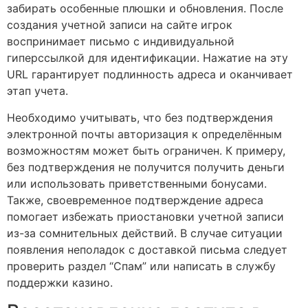
забирать особенные плюшки и обновления. После
создания учетной записи на сайте игрок
воспринимает письмо с индивидуальной
гиперссылкой для идентификации. Нажатие на эту
URL гарантирует подлинность адреса и оканчивает
этап учета.
Необходимо учитывать, что без подтверждения
электронной почты авторизация к определённым
возможностям может быть ограничен. К примеру,
без подтверждения не получится получить деньги
или использовать приветственными бонусами.
Также, своевременное подтверждение адреса
помогает избежать приостановки учетной записи
из-за сомнительных действий. В случае ситуации
появления неполадок с доставкой письма следует
проверить раздел “Спам” или написать в службу
поддержки казино.