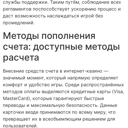
службы поддержки. Таким путём, соблюдение всех
регламентов поспособствует ускорению процесс и
даст возможность наслаждаться игрой без
промедлений.
Методы пополнения
счета: доступные методы
расчета
Внесение средств счета в интернет-казино —
значимый момент, который напрямую определяет
комфорт и удобство игры. Среди распространённых
методов оплаты выделяются кредитные карты (Visa,
MasterCard), которые гарантируют быстрые
переводы и максимальную безопасность. Данные
карточки везде принимаются по всему миру, что
превращает их в всеобъемлющим решением для
пользователей.