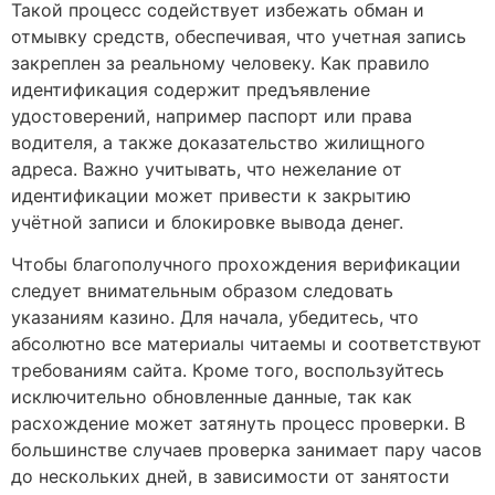
Такой процесс содействует избежать обман и
отмывку средств, обеспечивая, что учетная запись
закреплен за реальному человеку. Как правило
идентификация содержит предъявление
удостоверений, например паспорт или права
водителя, а также доказательство жилищного
адреса. Важно учитывать, что нежелание от
идентификации может привести к закрытию
учётной записи и блокировке вывода денег.
Чтобы благополучного прохождения верификации
следует внимательным образом следовать
указаниям казино. Для начала, убедитесь, что
абсолютно все материалы читаемы и соответствуют
требованиям сайта. Кроме того, воспользуйтесь
исключительно обновленные данные, так как
расхождение может затянуть процесс проверки. В
большинстве случаев проверка занимает пару часов
до нескольких дней, в зависимости от занятости