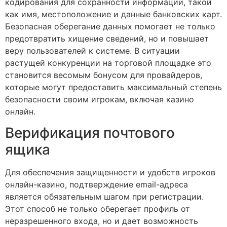
кодирования для сохранности информации, такой
как имя, местоположение и данные банковских карт.
Безопасная оберегание данных помогает не только
предотвратить хищение сведений, но и повышает
веру пользователей к системе. В ситуации
растущей конкуренции на торговой площадке это
становится весомым бонусом для провайдеров,
которые могут предоставить максимальный степень
безопасности своим игрокам, включая казино
онлайн.
Верификация почтового
ящика
Для обеспечения защищенности и удобств игроков
онлайн-казино, подтверждение email-адреса
является обязательным шагом при регистрации.
Этот способ не только оберегает профиль от
неразрешенного входа, но и дает возможность