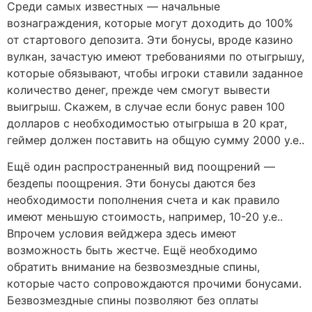
Среди самых известных — начальные
вознаграждения, которые могут доходить до 100%
от стартового депозита. Эти бонусы, вроде казино
вулкан, зачастую имеют требованиями по отыгрышу,
которые обязывают, чтобы игроки ставили заданное
количество денег, прежде чем смогут вывести
выигрыш. Скажем, в случае если бонус равен 100
долларов с необходимостью отыгрыша в 20 крат,
геймер должен поставить на общую сумму 2000 у.е..
Ещё один распространенный вид поощрений —
бездепы поощрения. Эти бонусы даются без
необходимости пополнения счета и как правило
имеют меньшую стоимость, например, 10-20 у.е..
Впрочем условия вейджера здесь имеют
возможность быть жестче. Ещё необходимо
обратить внимание на безвозмездные спины,
которые часто сопровождаются прочими бонусами.
Безвозмездные спины позволяют без оплаты