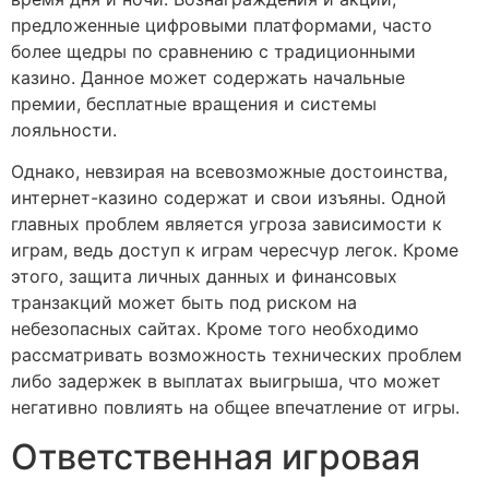
предложенные цифровыми платформами, часто
более щедры по сравнению с традиционными
казино. Данное может содержать начальные
премии, бесплатные вращения и системы
лояльности.
Однако, невзирая на всевозможные достоинства,
интернет-казино содержат и свои изъяны. Одной
главных проблем является угроза зависимости к
играм, ведь доступ к играм чересчур легок. Кроме
этого, защита личных данных и финансовых
транзакций может быть под риском на
небезопасных сайтах. Кроме того необходимо
рассматривать возможность технических проблем
либо задержек в выплатах выигрыша, что может
негативно повлиять на общее впечатление от игры.
Ответственная игровая