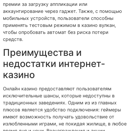
премии за загрузку аппликации или
аккаунтирование через гаджет. Также, с помощью
мобильных устройств, пользователи способны
применять тестовым режимом в казино вулкан,
чтобы опробовать автомат без риска потери
средств.
Преимущества и
недостатки интернет-
казино
Онлайн казино предоставляют пользователям
исключительные шансы, которые недоступны в
традиционных заведениях. Одним из из главных
плюсов является удобство подключения: геймеры
имеют возможность получать удовольствие от
излюбленными играми, не покидая жилище, в любое
время дня и ночи. Вознаграждения и акции,