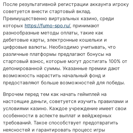
После результативной регистрации аккаунта игроку
советуется внести стартовый вклад.
Преимущественно виртуальных казино, среди
которых
https://fumo-spo.ru/
, принимают
разнообразные методы оплаты, такие как
дебетовые карты, электронные кошельки и
цифровые валюты. Необходимо учитывать, что
различные платформы предлагают бонусы на
стартовый взнос, которые могут достигать 100% от
депонированной суммы. Указанные премии дают
возможность нарастить начальный фонд и
предоставляют больше возможностей для победы.
Впрочем перед тем как начать геймплей на
настоящие деньги, советуется изучить правилами и
условиями казино. Каждое учреждение имеет свои
особенности в аспекте выплат и вейджерных
требований. Такое способствует предотвратить
неясностей и гарантировать процесс игры