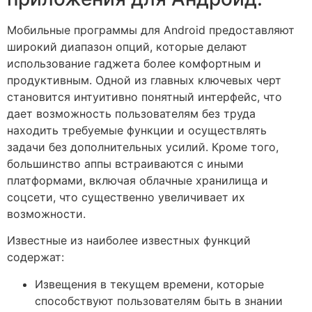
Мобильные программы для Android предоставляют
широкий диапазон опций, которые делают
использование гаджета более комфортным и
продуктивным. Одной из главных ключевых черт
становится интуитивно понятный интерфейс, что
дает возможность пользователям без труда
находить требуемые функции и осуществлять
задачи без дополнительных усилий. Кроме того,
большинство аппы встраиваются с иными
платформами, включая облачные хранилища и
соцсети, что существенно увеличивает их
возможности.
Известные из наиболее известных функций
содержат:
Извещения в текущем времени, которые
способствуют пользователям быть в знании