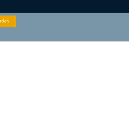
ation