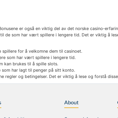
Bonusene er også en viktig del av det norske casino-erfaring
til de som har vært spillere i lengere tid. Det er viktig å l
pillere for å velkomne dem til casinoet.
re som har vært spillere i lengere tid.
 kan brukes til å spille slots.
som har lagt til penger på sitt konto.
e regler og betingelser. Det er viktig å lese og forstå disse
s
About