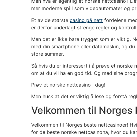
Men hva er egentlig et norske nettcasino? Det 
mer moderne spill som videoautomater og progr
Et av de største
casino på nett
fordelene med 
er derfor underlagt strenge regler og kontrolle
Men det er ikke bare trygget som er viktig. No
med din smartphone eller datamaskin, og du ka
store summer.
Så hvis du er interessert i å prøve et norske 
om at du vil ha en god tid. Og med sine progr
Prøv et norske nettcasino i dag!
Men husk at det er viktig å lese og forstå regl
Velkommen til Norges 
Velkommen til Norges beste nettcasinoer! Hvis 
for de beste norske nettcasinona, hvor du kan