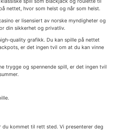
klassiske spill som blackjack og roulette til
på nettet, hvor som helst og når som helst.
casino er lisensiert av norske myndigheter og
r din sikkerhet og privatliv.
gh-quality grafikk. Du kan spille på nettet
ackpots, er det ingen tvil om at du kan vinne
ne trygge og spennende spill, er det ingen tvil
 summer.
lle.
r du kommet til rett sted. Vi presenterer deg