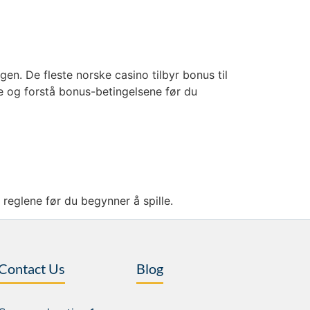
en. De fleste norske casino tilbyr bonus til
ese og forstå bonus-betingelsene før du
 reglene før du begynner å spille.
Contact Us
Blog