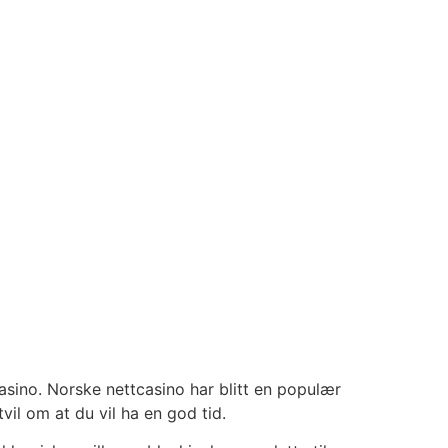
casino. Norske nettcasino har blitt en populær
vil om at du vil ha en god tid.