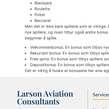
Blackjack
Roulette
Poker
Baccarat
Men det er ikke bare spillene som er viktige. 
nye spillere, og noen tilbyr også andre bonus 
begynner å spille.
Velkommenbonus: En bonus som tilbys nye s
Rekurrant bonus: En bonus som tilbys spille
Free spins: En bonus som tilbys spillere som
Depositbonus: En bonus som tilbys spillere 
Det er viktig å huske at bonusene har sine egn
Larson Aviation
Service
Consultants