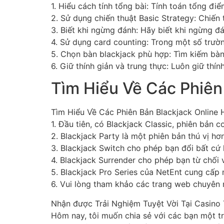
1. Hiểu cách tính tổng bài: Tính toán tổng đi
2. Sử dụng chiến thuật Basic Strategy: Chiến
3. Biết khi ngừng đánh: Hãy biết khi ngừng đá
4. Sử dụng card counting: Trong một số trườ
5. Chọn bàn blackjack phù hợp: Tìm kiếm bàn 
6. Giữ thính giản và trung thực: Luôn giữ thín
Tìm Hiểu Về Các Phiên
Tìm Hiểu Về Các Phiên Bản Blackjack Online 
1. Đầu tiên, có Blackjack Classic, phiên bản c
2. Blackjack Party là một phiên bản thú vị hơ
3. Blackjack Switch cho phép bạn đổi bất cứ h
4. Blackjack Surrender cho phép bạn từ chối 
5. Blackjack Pro Series của NetEnt cung cấp 
6. Vui lòng tham khảo các trang web chuyên n
Nhận được Trải Nghiệm Tuyệt Vời Tại Casino
Hôm nay, tôi muốn chia sẻ với các bạn một trải