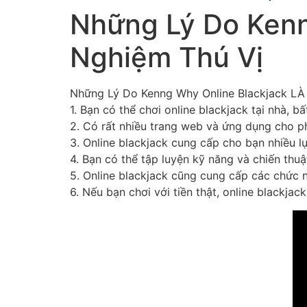
Những Lý Do Kenn
Nghiệm Thú Vị
Những Lý Do Kenng Why Online Blackjack LÀ 
1. Bạn có thể chơi online blackjack tại nhà, b
2. Có rất nhiều trang web và ứng dụng cho ph
3. Online blackjack cung cấp cho bạn nhiều l
4. Bạn có thể tập luyện kỹ năng và chiến thuậ
5. Online blackjack cũng cung cấp các chức n
6. Nếu bạn chơi với tiền thật, online blackja