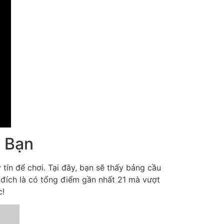
a Bạn
tín để chơi. Tại đây, bạn sẽ thấy bảng cầu
c đích là có tổng điểm gần nhất 21 mà vượt
c!