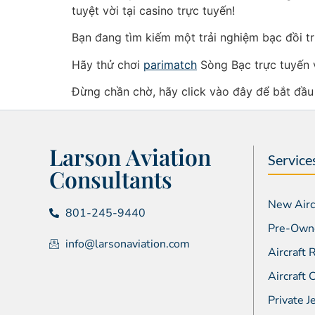
tuyệt vời tại casino trực tuyến!
Bạn đang tìm kiếm một trải nghiệm bạc đồi tr
Hãy thử chơi
parimatch
Sòng Bạc trực tuyến 
Đừng chần chờ, hãy click vào đây để bắt đầu 
Larson Aviation
Service
Consultants
New Aircr
801-245-9440
Pre-Owne
info@larsonaviation.com
Aircraft
Aircraft
Private J