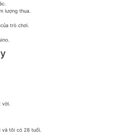
ác.
ảm lượng thua.
của trò chơi.
sino.
ay
 vời.
 và tôi có 28 tuổi.