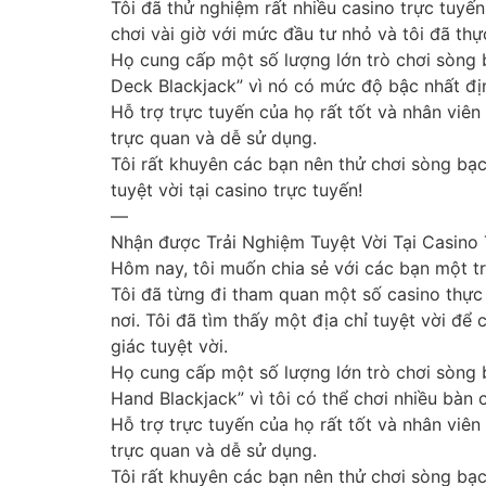
Tôi đã thử nghiệm rất nhiều casino trực tuyến
chơi vài giờ với mức đầu tư nhỏ và tôi đã thự
Họ cung cấp một số lượng lớn trò chơi sòng b
Deck Blackjack” vì nó có mức độ bậc nhất địn
Hỗ trợ trực tuyến của họ rất tốt và nhân viên 
trực quan và dễ sử dụng.
Tôi rất khuyên các bạn nên thử chơi sòng bạc
tuyệt vời tại casino trực tuyến!
—
Nhận được Trải Nghiệm Tuyệt Vời Tại Casino
Hôm nay, tôi muốn chia sẻ với các bạn một trả
Tôi đã từng đi tham quan một số casino thực t
nơi. Tôi đã tìm thấy một địa chỉ tuyệt vời để
giác tuyệt vời.
Họ cung cấp một số lượng lớn trò chơi sòng b
Hand Blackjack” vì tôi có thể chơi nhiều bàn
Hỗ trợ trực tuyến của họ rất tốt và nhân viên 
trực quan và dễ sử dụng.
Tôi rất khuyên các bạn nên thử chơi sòng bạc