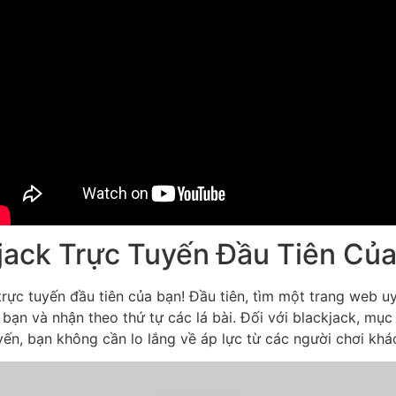
jack Trực Tuyến Đầu Tiên Củ
rực tuyến đầu tiên của bạn! Đầu tiên, tìm một trang web uy 
 bạn và nhận theo thứ tự các lá bài. Đối với blackjack, mụ
yến, bạn không cần lo lắng về áp lực từ các người chơi khá