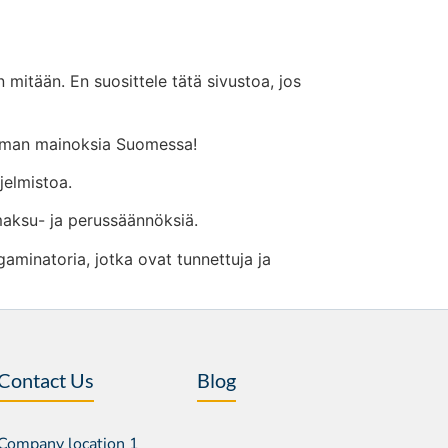
n mitään. En suosittele tätä sivustoa, jos
ä ilman mainoksia Suomessa!
jelmistoa.
 maksu- ja perussäännöksiä.
gaminatoria, jotka ovat tunnettuja ja
Contact Us
Blog
Company location 1