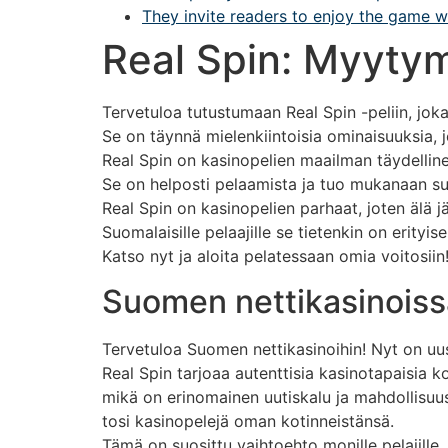
They invite readers to enjoy the game wi
Real Spin: Myyty
Tervetuloa tutustumaan Real Spin -peliin, jo
Se on täynnä mielenkiintoisia ominaisuuksia, j
Real Spin on kasinopelien maailman täydelline
Se on helposti pelaamista ja tuo mukanaan s
Real Spin on kasinopelien parhaat, joten älä jä
Suomalaisille pelaajille se tietenkin on erityis
Katso nyt ja aloita pelatessaan omia voitosiin
Suomen nettikasinoissa
Tervetuloa Suomen nettikasinoihin! Nyt on uus
Real Spin tarjoaa autenttisia kasinotapaisia 
mikä on erinomainen uutiskalu ja mahdollisuu
tosi kasinopelejä oman kotinneistänsä.
Tämä on suosittu vaihtoehto monille pelajille,