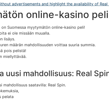
thout advertisements and highlight the availability of Real 
mätön online-kasino pe
ka on Suomessa myytymätön online-kasino peli!
oita ei ole missään muualla.
n lisäys.
uuren määrän mahdollisuuden voittaa suuria summia.
ä pois pelistä!
en miellyttävää.
!
 uusi mahdollisuus: Real Spi
i mahdollisuus saatavilla: Real Spin.
kokemuksia,
s pelata