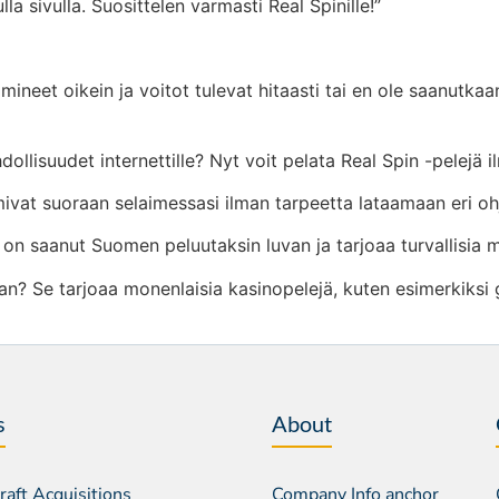
a sivulla. Suosittelen varmasti Real Spinille!”
imineet oikein ja voitot tulevat hitaasti tai en ole saanutkaa
dollisuudet internettille? Nyt voit pelata Real Spin -pelej
imivat suoraan selaimessasi ilman tarpeetta lataamaan eri oh
no on saanut Suomen peluutaksin luvan ja tarjoaa turvallisia
nan? Se tarjoaa monenlaisia kasinopelejä, kuten esimerkiksi 
s
About
aft Acquisitions
Company Info anchor