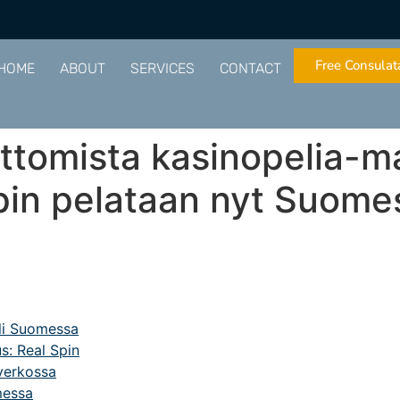
Free Consulat
HOME
ABOUT
SERVICES
CONTACT
tomista kasinopelia-ma
pin pelataan nyt Suome
li Suomessa
s: Real Spin
 verkossa
messa