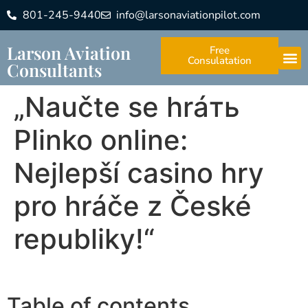
801-245-9440
info@larsonaviationpilot.com
Larson Aviation
Free
Consulatation
Consultants
„Naučte se hráть
Plinko online:
Nejlepší casino hry
pro hráče z České
republiky!“
Table of contents