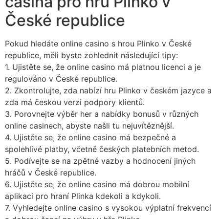
casina pro hru Plinko v
České republice
Pokud hledáte online casino s hrou Plinko v České
republice, měli byste zohlednit následující tipy:
1. Ujistěte se, že online casino má platnou licenci a je
regulováno v České republice.
2. Zkontrolujte, zda nabízí hru Plinko v českém jazyce a
zda má českou verzi podpory klientů.
3. Porovnejte výběr her a nabídky bonusů v různých
online casinech, abyste našli tu nejuvítěznější.
4. Ujistěte se, že online casino má bezpečné a
spolehlivé platby, včetně českých platebních metod.
5. Podívejte se na zpětné vazby a hodnocení jiných
hráčů v České republice.
6. Ujistěte se, že online casino má dobrou mobilní
aplikaci pro hraní Plinka kdekoli a kdykoli.
7. Vyhledejte online casino s vysokou výplatní frekvencí