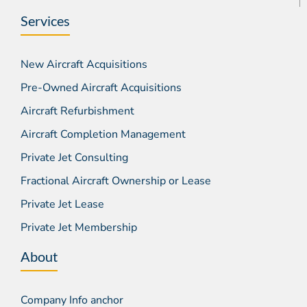
Services
New Aircraft Acquisitions
Pre-Owned Aircraft Acquisitions
Aircraft Refurbishment
Aircraft Completion Management
Private Jet Consulting
Fractional Aircraft Ownership or Lease
Private Jet Lease
Private Jet Membership
About
Company Info anchor