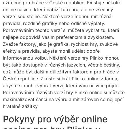
užitečné pro hráče v České republice. Existuje několik
online casino, která nabízí tuto hru, ale ne všechny
verze jsou stejné. Některé verze mohou mít různá
pravidla, rozdílné grafiky nebo odlišné výplaty.
Porovnáváním těchto verzí si můžete vybrat tu, která
nejlépe odpovídá vašim preferencím a zvyklostem.
Zvažte faktory, jako je grafika, rychlost hry, zvukové
efekty a pravidla, abyste mohli udělat dobře
informovanou volbu. Některé verze hry Plinko mohou
být také dostupné v různých jazycích, včetně češtiny,
což může být dalším důležitým faktorem pro hráče v
České republice. Zkuste si hrát Plinko online zdarma,
abyste si mohli vybrat verzi, která vám nejvíce přijde.
Porovnáváním různých verzí hry Plinko online si můžete
maximalizovat šanci na výhru a mít zároveň co nejlepší
hratelné zážitky.
Pokyny pro výběr online