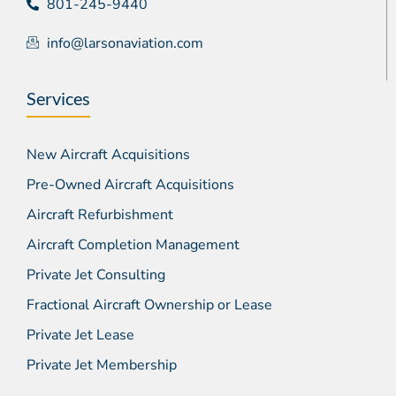
801-245-9440
info@larsonaviation.com
Services
New Aircraft Acquisitions
Pre-Owned Aircraft Acquisitions
Aircraft Refurbishment
Aircraft Completion Management
Private Jet Consulting
Fractional Aircraft Ownership or Lease
Private Jet Lease
Private Jet Membership