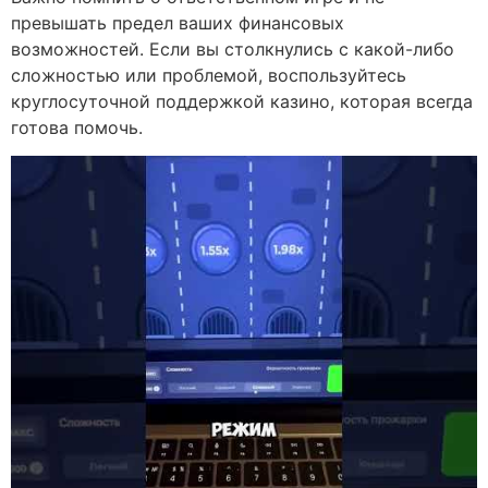
превышать предел ваших финансовых
возможностей. Если вы столкнулись с какой-либо
сложностью или проблемой, воспользуйтесь
круглосуточной поддержкой казино, которая всегда
готова помочь.