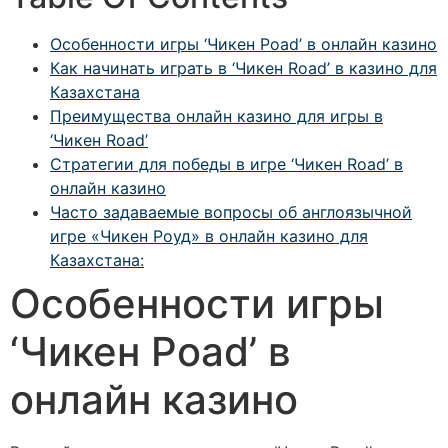
Особенности игры ‘Чикен Роad’ в онлайн казино
Как начинать играть в ‘Чикен Road’ в казино для
Казахстана
Преимущества онлайн казино для игры в
‘Чикен Road’
Стратегии для победы в игре ‘Чикен Road’ в
онлайн казино
Часто задаваемые вопросы об англоязычной
игре «Чикен Роуд» в онлайн казино для
Казахстана:
Особенности игры
‘Чикен Роad’ в
онлайн казино