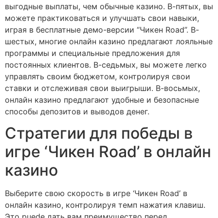
выгодные выплаты, чем обычные казино. В-пятых, вы
можете практиковаться и улучшать свои навыки,
играя в бесплатные демо-версии “Чикен Road”. В-
шестых, многие онлайн казино предлагают лояльные
программы и специальные предложения для
постоянных клиентов. В-седьмых, вы можете легко
управлять своим бюджетом, контролируя свои
ставки и отслеживая свои выигрыши. В-восьмых,
онлайн казино предлагают удобные и безопасные
способы депозитов и выводов денег.
Стратегии для победы в
игре ‘Чикен Road’ в онлайн
казино
Выберите свою скорость в игре ‘Чикен Road’ в
онлайн казино, контролируя темп нажатия клавиш.
Это puede дать вам преимущество перед