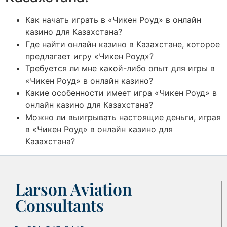
Как начать играть в «Чикен Роуд» в онлайн
казино для Казахстана?
Где найти онлайн казино в Казахстане, которое
предлагает игру «Чикен Роуд»?
Требуется ли мне какой-либо опыт для игры в
«Чикен Роуд» в онлайн казино?
Какие особенности имеет игра «Чикен Роуд» в
онлайн казино для Казахстана?
Можно ли выигрывать настоящие деньги, играя
в «Чикен Роуд» в онлайн казино для
Казахстана?
Larson Aviation
Consultants