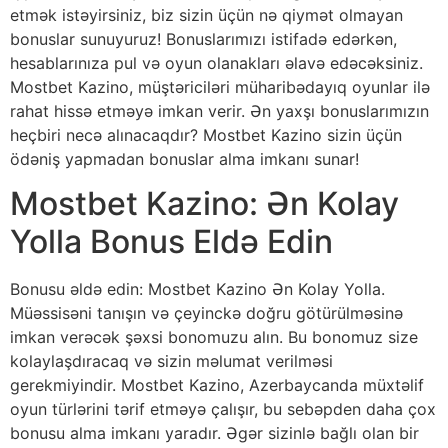
etmək istəyirsiniz, biz sizin üçün nə qiymət olmayan
bonuslar sunuyuruz! Bonuslarımızı istifadə edərkən,
hesablarınıza pul və oyun olanakları əlavə edəcəksiniz.
Mostbet Kazino, müştəriciləri müharibədayıq oyunlar ilə
rahat hissə etməyə imkan verir. Ən yaxşı bonuslarımızın
heçbiri necə alınacaqdır? Mostbet Kazino sizin üçün
ödəniş yapmadan bonuslar alma imkanı sunar!
Mostbet Kazino: Ən Kolay
Yolla Bonus Eldə Edin
Bonusu əldə edin: Mostbet Kazino Ən Kolay Yolla.
Müəssisəni tanışın və çeyinckə doğru götürülməsinə
imkan verəcək şəxsi bonomuzu alın. Bu bonomuz size
kolaylaşdıracaq və sizin məlumat verilməsi
gerekmiyindir. Mostbet Kazino, Azerbaycanda müxtəlif
oyun türlərini tərif etməyə çalışır, bu sebəpden daha çox
bonusu alma imkanı yaradır. Əgər sizinlə bağlı olan bir