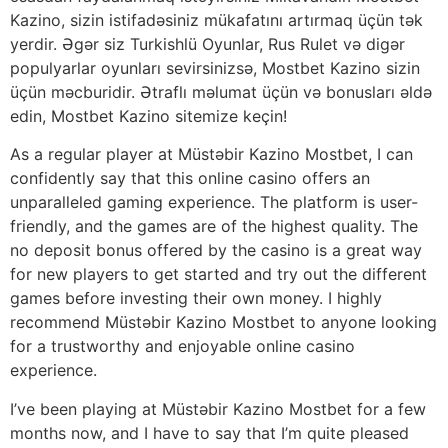
Kazino, sizin istifadəsiniz mükafatını artırmaq üçün tək
yerdir. Əgər siz Turkishlü Oyunlar, Rus Rulet və digər
populyarlar oyunları sevirsinizsə, Mostbet Kazino sizin
üçün məcburidir. Ətraflı məlumat üçün və bonusları əldə
edin, Mostbet Kazino sitemize keçin!
As a regular player at Müstəbir Kazino Mostbet, I can
confidently say that this online casino offers an
unparalleled gaming experience. The platform is user-
friendly, and the games are of the highest quality. The
no deposit bonus offered by the casino is a great way
for new players to get started and try out the different
games before investing their own money. I highly
recommend Müstəbir Kazino Mostbet to anyone looking
for a trustworthy and enjoyable online casino
experience.
I’ve been playing at Müstəbir Kazino Mostbet for a few
months now, and I have to say that I’m quite pleased