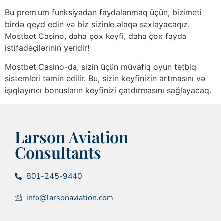
Bu premium funksiyadan faydalanmaq üçün, bizimeti
birdə qeyd edin və biz sizinle əlaqə saxlayacaqız.
Mostbet Casino, daha çox keyfi, daha çox fayda
istifadəçilərinin yeridir!
Mostbet Casino-da, sizin üçün müvafiq oyun tətbiq
sistemleri təmin edilir. Bu, sizin keyfinizin artmasını və
işıqlayırıcı bonusların keyfinizi çatdırmasını sağlayacaq.
Larson Aviation
Consultants
801-245-9440
info@larsonaviation.com