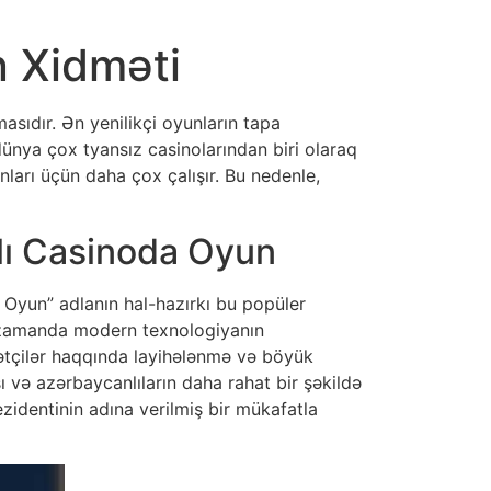
n Xidməti
sıdır. Ən yenilikçi oyunların tapa
ünya çox tyansız casinolarından biri olaraq
nları üçün daha çox çalışır. Bu nedenle,
lı Casinoda Oyun
yun” adlanın hal-hazırkı bu popüler
nı zamanda modern texnologiyanın
mətçilər haqqında layihələnmə və böyük
ı və azərbaycanlıların daha rahat bir şəkildə
dentinin adına verilmiş bir mükafatla