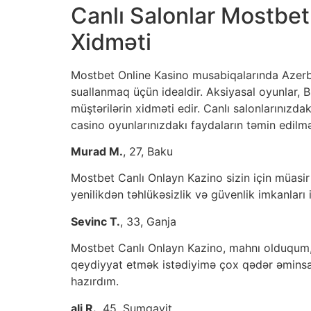
Canlı Salonlar Mostbe
Xidməti
Mostbet Online Kasino musabiqalarında Azerbayc
suallanmaq üçün idealdir. Aksiyasal oyunlar, Bl
müştərilərin xidməti edir. Canlı salonlarınızd
casino oyunlarınızdakı faydaların təmin edilm
Murad M.
, 27, Baku
Mostbet Canlı Onlayn Kazino sizin için müasir 
yenilikdən təhlükəsizlik və güvenlik imkanları
Sevinc T.
, 33, Ganja
Mostbet Canlı Onlayn Kazino, mahnı olduqum, 
qeydiyyat etmək istədiyimə çox qədər əminsa
hazırdım.
ali R.
, 45, Sumqayit