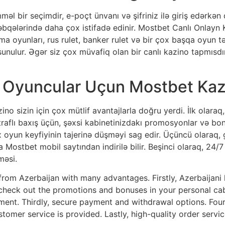
 bir seçimdir, e-poçt ünvanı və şifriniz ilə giriş edərkən da
əbqələrində daha çox istifadə edinir. Mostbet Canlı Onlayn K
a oyunları, rus rulet, banker rulet və bir çox başqa oyun tə
unulur. Əgər siz çox müvafiq olan bir canlı kazino tapmısd
i Oyuncular Uçun Mostbet Kazi
o sizin için çox mütlif avantajlarla doğru yerdi. İlk olaraq
traflı baxış üçün, şəxsi kabinetinizdakı promosyonlar və bon
x oyun keyfiyinin tajerinə düşməyi sag edir. Üçüncü olaraq,
ostbet mobil saytından indirilə bilir. Beşinci olaraq, 24/7 m
məsi.
from Azerbaijan with many advantages. Firstly, Azerbaijani
 check out the promotions and bonuses in your personal ca
ment. Thirdly, secure payment and withdrawal options. Fou
stomer service is provided. Lastly, high-quality order servic